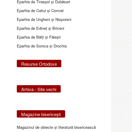
Eparhia de Tiraspol și Dubăsari
Eparhia de Cahul și Comrat
Eparhia de Ungheni și Nisporeni
Eparhia de Edineţ şi Briceni
Eparhia de Bălţi şi Făleşti
Eparhia de Soroca și Drochia
Resurse Ortodoxe
Arhiva - Site vechi
Magazine bisericeşti
Magazinul de obiecte şi literatură bisericească