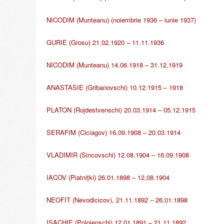
r
e
NICODIM (Munteanu) (noiembrie 1936 – iunie 1937)
g
i
GURIE (Grosu) 21.02.1920 – 11.11.1936
i
M
NICODIM (Munteanu) 14.06.1918 – 31.12.1919
o
l
ANASTASIE (Gribanovschi) 10.12.1915 – 1918
d
o
v
PLATON (Rojdestvenschi) 20.03.1914 – 05.12.1915
e
SERAFIM (Ciciagov) 16.09.1908 – 20.03.1914
VLADIMIR (Sincovschi) 12.08.1904 – 16.09.1908
IACOV (Piatnițki) 26.01.1898 – 12.08.1904
NEOFIT (Nevodicicov), 21.11.1892 – 26.01.1898
ISACHIE (Polojenschi) 12.01.1891 – 21.11.1892