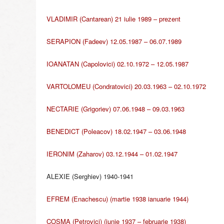
o
l
VLADIMIR (Cantarean) 21 iulie 1989 – prezent
i
a
SERAPION (Fadeev) 12.05.1987 – 06.07.1989
C
h
IOANATAN (Capolovici) 02.10.1972 – 12.05.1987
i
ş
VARTOLOMEU (Condratovici) 20.03.1963 – 02.10.1972
i
n
NECTARIE (Grigoriev) 07.06.1948 – 09.03.1963
ă
u
BENEDICT (Poleacov) 18.02.1947 – 03.06.1948
l
u
IERONIM (Zaharov) 03.12.1944 – 01.02.1947
i
ş
i
ALEXIE (Serghiev) 1940-1941
a
Î
EFREM (Enachescu) (martie 1938 ianuarie 1944)
n
t
COSMA (Petrovici) (iunie 1937 – februarie 1938)