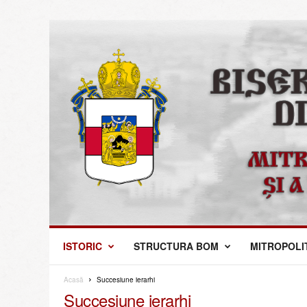
M
ISTORIC
STRUCTURA BOM
MITROPOLI
i
t
r
Acasă
Succesiune ierarhi
o
Succesiune ierarhi
p