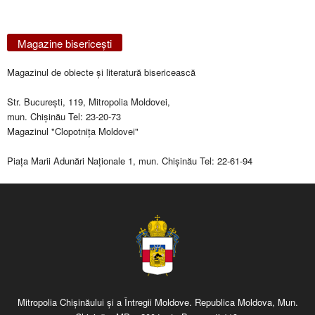
Magazine bisericeşti
Magazinul de obiecte şi literatură bisericească
Str. Bucureşti, 119, Mitropolia Moldovei,
mun. Chişinău Tel: 23-20-73
Magazinul "Clopotniţa Moldovei"
Piaţa Marii Adunări Naţionale 1, mun. Chişinău Tel: 22-61-94
Mitropolia Chişinăului şi a Întregii Moldove. Republica Moldova, Mun.