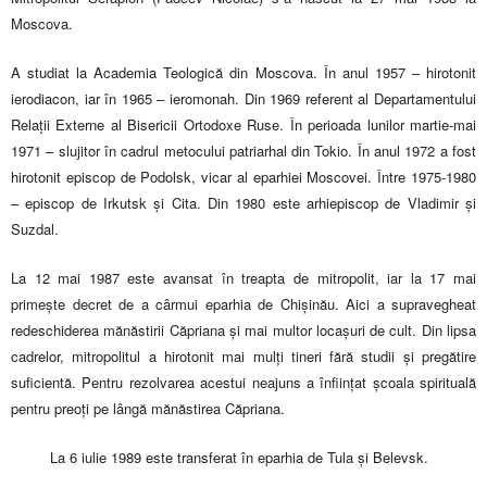
Moscova.
A studiat la Academia Teologică din Moscova. În anul 1957 – hirotonit
ierodiacon, iar în 1965 – ieromonah. Din 1969 referent al Departamentului
Relații Externe al Bisericii Ortodoxe Ruse. În perioada lunilor martie-mai
1971 – slujitor în cadrul metocului patriarhal din Tokio. În anul 1972 a fost
hirotonit episcop de Podolsk, vicar al eparhiei Moscovei. Între 1975-1980
– episcop de Irkutsk și Cita. Din 1980 este arhiepiscop de Vladimir și
Suzdal.
La 12 mai 1987 este avansat în treapta de mitropolit, iar la 17 mai
primește decret de a cârmui eparhia de Chișinău. Aici a supravegheat
redeschiderea mănăstirii Căpriana și mai multor locașuri de cult. Din lipsa
cadrelor, mitropolitul a hirotonit mai mulți tineri fără studii și pregătire
suficientă. Pentru rezolvarea acestui neajuns a înființat școala spirituală
pentru preoți pe lângă mănăstirea Căpriana.
La 6 iulie 1989 este transferat în eparhia de Tula și Belevsk.