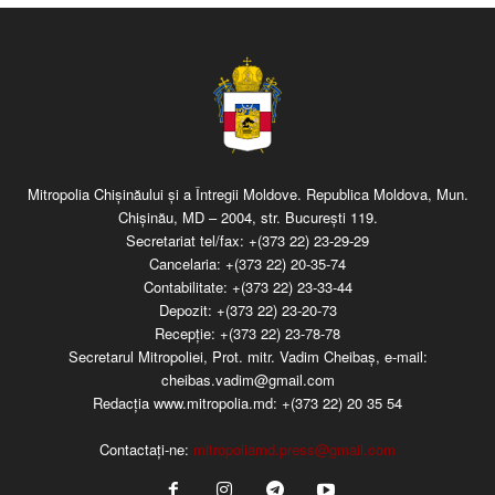
Mitropolia Chişinăului şi a Întregii Moldove. Republica Moldova, Mun.
Chişinău, MD – 2004, str. Bucureşti 119.
Secretariat tel/fax:
+(373 22) 23-29-29
Cancelaria:
+(373 22) 20-35-74
Contabilitate:
+(373 22) 23-33-44
Depozit:
+(373 22) 23-20-73
Recepţie:
+(373 22) 23-78-78
Secretarul Mitropoliei, Prot. mitr. Vadim Cheibaş, e-mail:
cheibas.vadim@gmail.com
Redacția www.mitropolia.md:
+(373 22) 20 35 54
Contactați-ne:
mitropoliamd.press@gmail.com