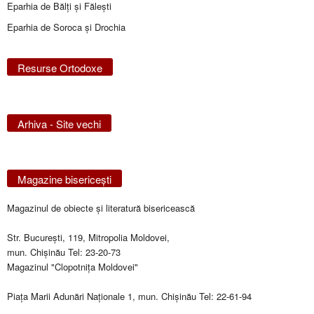
Eparhia de Bălţi şi Făleşti
Eparhia de Soroca și Drochia
Resurse Ortodoxe
Arhiva - Site vechi
Magazine bisericeşti
Magazinul de obiecte şi literatură bisericească
Str. Bucureşti, 119, Mitropolia Moldovei,
mun. Chişinău Tel: 23-20-73
Magazinul "Clopotniţa Moldovei"
Piaţa Marii Adunări Naţionale 1, mun. Chişinău Tel: 22-61-94