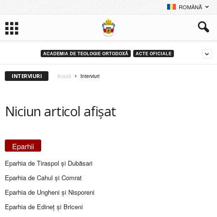
ROMÂNĂ
ACADEMIA DE TEOLOGIE ORTODOXĂ
ACTE OFICIALE
INTERVIURI
Acasă
Interviuri
Niciun articol afișat
Eparhii
Eparhia de Tiraspol și Dubăsari
Eparhia de Cahul și Comrat
Eparhia de Ungheni și Nisporeni
Eparhia de Edineţ şi Briceni