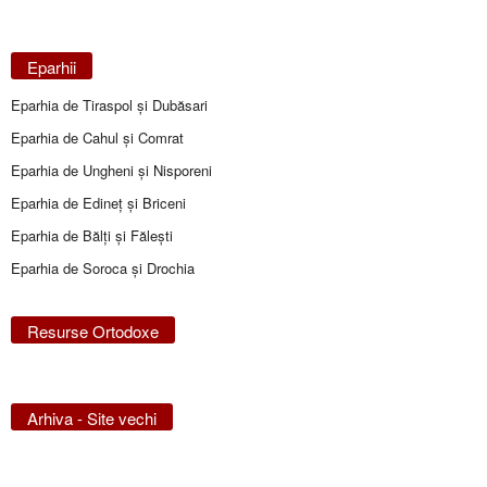
Eparhii
Eparhia de Tiraspol și Dubăsari
Eparhia de Cahul și Comrat
Eparhia de Ungheni și Nisporeni
Eparhia de Edineţ şi Briceni
Eparhia de Bălţi şi Făleşti
Eparhia de Soroca și Drochia
Resurse Ortodoxe
Arhiva - Site vechi