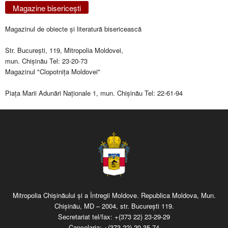
Magazine bisericeşti
Magazinul de obiecte şi literatură bisericească
Str. Bucureşti, 119, Mitropolia Moldovei,
mun. Chişinău Tel: 23-20-73
Magazinul "Clopotniţa Moldovei"
Piaţa Marii Adunări Naţionale 1, mun. Chişinău Tel: 22-61-94
Mitropolia Chişinăului şi a Întregii Moldove. Republica Moldova, Mun.
Chişinău, MD – 2004, str. Bucureşti 119.
Secretariat tel/fax:
+(373 22) 23-29-29
Cancelaria:
+(373 22) 20-35-74