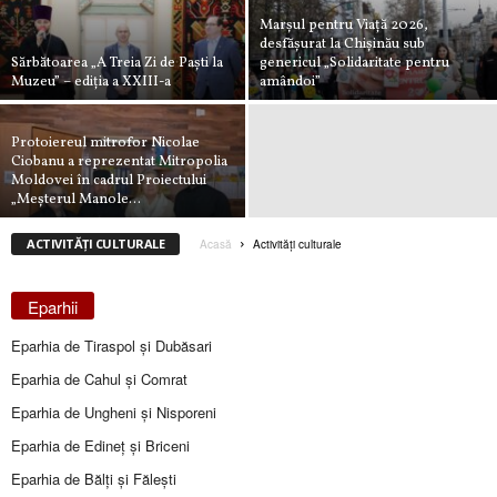
Marșul pentru Viață 2026,
desfășurat la Chișinău sub
Sărbătoarea „A Treia Zi de Paști la
genericul „Solidaritate pentru
Muzeu” – ediția a XXIII-a
amândoi”
Protoiereul mitrofor Nicolae
Ciobanu a reprezentat Mitropolia
Moldovei în cadrul Proiectului
„Meșterul Manole...
ACTIVITĂȚI CULTURALE
Acasă
Activități culturale
Eparhii
Eparhia de Tiraspol și Dubăsari
Eparhia de Cahul și Comrat
Eparhia de Ungheni și Nisporeni
Eparhia de Edineţ şi Briceni
Eparhia de Bălţi şi Făleşti