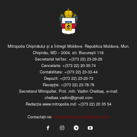
Mitropolia Chişinăului şi a Întregii Moldove. Republica Moldova, Mun.
Chişinău, MD – 2004, str. Bucureşti 119.
Secretariat tel/fax:
+(373 22) 23-29-29
Cancelaria:
+(373 22) 20-35-74
Contabilitate:
+(373 22) 23-33-44
Depozit:
+(373 22) 23-20-73
Recepţie:
+(373 22) 23-78-78
Secretarul Mitropoliei, Prot. mitr. Vadim Cheibaş, e-mail:
cheibas.vadim@gmail.com
Redacția www.mitropolia.md:
+(373 22) 20 35 54
Contactați-ne:
mitropoliamd.press@gmail.com