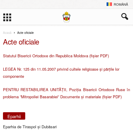
ROMÂNĂ
Acasă
Acte oficiale
Acte oficiale
Statutul Bisericii Ortodoxe din Republica Moldova (fișier PDF)
LEGEA Nr. 125 din 11.05.2007 privind cultele religioase şi părţile lor
componente
PENTRU RESTABILIREA UNITĂŢII, Poziţia Bisericii Ortodoxe Ruse în
problema ”Mitropoliei Basarabiei” Documente şi materiale (fişier PDF)
Eparhii
Eparhia de Tiraspol și Dubăsari