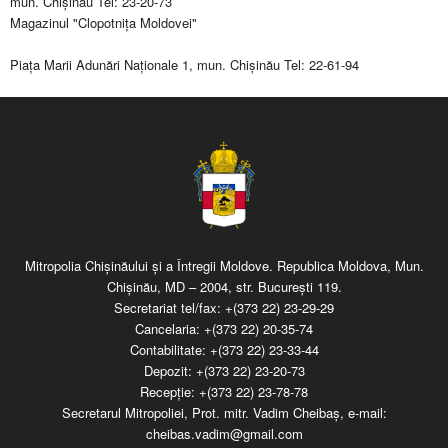
mun. Chişinău Tel: 23-20-73
Magazinul "Clopotniţa Moldovei"
Piaţa Marii Adunări Naţionale 1, mun. Chişinău Tel: 22-61-94
Mitropolia Chişinăului şi a Întregii Moldove. Republica Moldova, Mun.
Chişinău, MD – 2004, str. Bucureşti 119.
Secretariat tel/fax:
+(373 22) 23-29-29
Cancelaria:
+(373 22) 20-35-74
Contabilitate:
+(373 22) 23-33-44
Depozit:
+(373 22) 23-20-73
Recepţie:
+(373 22) 23-78-78
Secretarul Mitropoliei, Prot. mitr. Vadim Cheibaş, e-mail:
cheibas.vadim@gmail.com