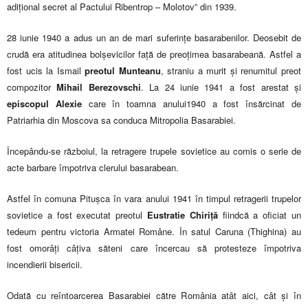
adițional secret al Pactului Ribentrop – Molotov” din 1939.
28 iunie 1940 a adus un an de mari suferințe basarabenilor. Deosebit de
crudă era atitudinea bolșevicilor față de preoțimea basarabeană. Astfel a
fost ucis la Ismail
preotul Munteanu
, straniu a murit și renumitul preot
compozitor
Mihail Berezovschi
. La 24 iunie 1941 a fost arestat și
episcopul Alexie
care în toamna anului1940 a fost însărcinat de
Patriarhia din Moscova sa conduca Mitropolia Basarabiei.
Începându-se războiul, la retragere trupele sovietice au comis o serie de
acte barbare împotriva clerului basarabean.
Astfel în comuna Pitușca în vara anului 1941 în timpul retragerii trupelor
sovietice a fost executat preotul
Eustratie Chiriță
fiindcă a oficiat un
tedeum pentru victoria Armatei Române. În satul Caruna (Thighina) au
fost omorâți câțiva săteni care încercau să protesteze împotriva
incendierii bisericii.
Odată cu reîntoarcerea Basarabiei către România atât aici, cât și în