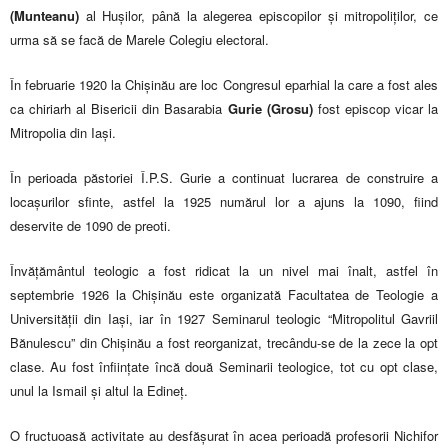
(Munteanu)
al Hușilor, până la alegerea episcopilor și mitropoliților, ce
urma să se facă de Marele Colegiu electoral.
În februarie 1920 la Chișinău are loc Congresul eparhial la care a fost ales
ca chiriarh al Bisericii din Basarabia
Gurie (Grosu)
fost episcop vicar la
Mitropolia din Iași.
În perioada păstoriei Î.P.S. Gurie a continuat lucrarea de construire a
locașurilor sfinte, astfel la 1925 numărul lor a ajuns la 1090, fiind
deservite de 1090 de preoti.
Învățământul teologic a fost ridicat la un nivel mai înalt, astfel în
septembrie 1926 la Chișinău este organizată Facultatea de Teologie a
Universității din Iași, iar în 1927 Seminarul teologic “Mitropolitul Gavriil
Bănulescu” din Chișinău a fost reorganizat, trecându-se de la zece la opt
clase. Au fost înființate încă două Seminarii teologice, tot cu opt clase,
unul la Ismail și altul la Edineț.
O fructuoasă activitate au desfășurat în acea perioadă profesorii Nichifor