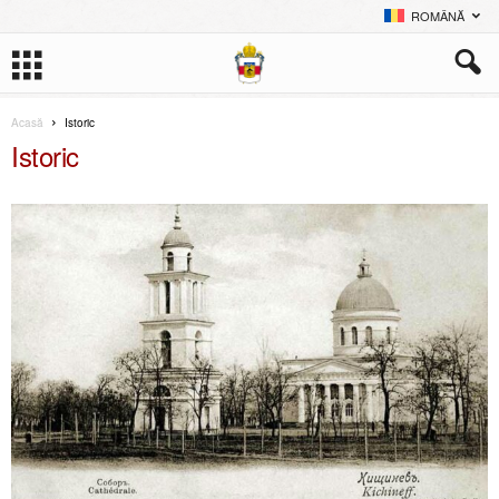
ROMÂNĂ
Acasă
Istoric
Istoric