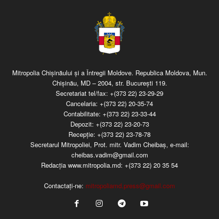
Mitropolia Chişinăului şi a Întregii Moldove. Republica Moldova, Mun.
Chişinău, MD – 2004, str. Bucureşti 119.
Secretariat tel/fax:
+(373 22) 23-29-29
Cancelaria:
+(373 22) 20-35-74
Contabilitate:
+(373 22) 23-33-44
Depozit:
+(373 22) 23-20-73
Recepţie:
+(373 22) 23-78-78
Secretarul Mitropoliei, Prot. mitr. Vadim Cheibaş, e-mail:
cheibas.vadim@gmail.com
Redacția www.mitropolia.md:
+(373 22) 20 35 54
Contactați-ne:
mitropoliamd.press@gmail.com