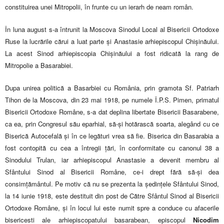
constituirea unei Mitropolii, în frunte cu un ierarh de neam român.
În luna august s-a întrunit la Moscova Sinodul Local al Bisericii Ortodoxe
Ruse la lucrările cărui a luat parte și Anastasie arhiepiscopul Chișinăului.
La acest Sinod arhiepiscopia Chișinăului a fost ridicată la rang de
Mitropolie a Basarabiei.
Dupa unirea politică a Basarbiei cu România, prin gramota Sf. Patriarh
Tihon de la Moscova, din 23 mai 1918, pe numele Î.P.S. Pimen, primatul
Bisericii Ortodoxe Române, s-a dat deplina libertate Bisericii Basarabene,
ca ea, prin Congresul său eparhial, să-și hotărască soarta, alegând cu ce
Biserică Autocefală și în ce legături vrea să fie. Biserica din Basarabia a
fost contopită cu cea a întregii țări, în conformitate cu canonul 38 a
Sinodului Trulan, iar arhiepiscopul Anastasie a devenit membru al
Sfântului Sinod al Bisericii Române, ce-i drept fără să-și dea
consimțământul. Pe motiv că nu se prezenta la ședințele Sfântului Sinod,
la 14 iunie 1918, este destituit din post de Către Sfântul Sinod al Bisericii
Ortodoxe Române, și în locul lui este numit spre a conduce cu afacerile
bisericesti ale arhiepiscopatului basarabean, episcopul
Nicodim