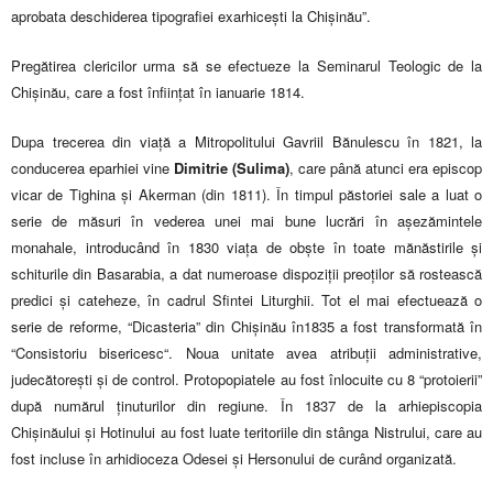
aprobata deschiderea tipografiei exarhicești la Chișinău”.
Pregătirea clericilor urma să se efectueze la Seminarul Teologic de la
Chișinău, care a fost înființat în ianuarie 1814.
Dupa trecerea din viață a Mitropolitului Gavriil Bănulescu în 1821, la
conducerea eparhiei vine
Dimitrie (Sulima)
, care până atunci era episcop
vicar de Tighina și Akerman (din 1811). În timpul păstoriei sale a luat o
serie de măsuri în vederea unei mai bune lucrări în așezămintele
monahale, introducând în 1830 viața de obște în toate mănăstirile și
schiturile din Basarabia, a dat numeroase dispoziții preoților să rostească
predici și cateheze, în cadrul Sfintei Liturghii. Tot el mai efectuează o
serie de reforme, “Dicasteria” din Chișinău în1835 a fost transformată în
“Consistoriu bisericesc“. Noua unitate avea atribuții administrative,
judecătorești și de control. Protopopiatele au fost înlocuite cu 8 “protoierii”
după numărul ținuturilor din regiune. În 1837 de la arhiepiscopia
Chișinăului și Hotinului au fost luate teritoriile din stânga Nistrului, care au
fost incluse în arhidioceza Odesei și Hersonului de curând organizată.