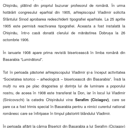
Chișinău, plătind din propriul buzunar profesorul de română. În urma
hotărârii congresului eparhial din 1905, arhiepiscopul Vladimir solicita
Sfântului Sinod aprobarea redeschiderii tipografiei eparhiale. La 25 aprilie
1905 este permisă reactivarea tipografiei. Aceasta a fost instalată la
Chișinău, într-o casă donată clerului de mănăstirea Dobrușa la 26
octombrie 1906.
În ianuarie 1908 apare prima revistă bisericească în limba română din
Basarabia “Luminătorul”.
Tot în perioada păstoriei arhiepiscopului Vladimir și-a început activitatea
“Societatea istorico – arheologică – bisericească din Basarabia”. Însă la
mulți nu era pe plac dragostea și dorința lui de luminare a poporului
nostru, de aceea în 1908 este transferat la Don, iar în locul lui Vladimir
(Sinicovschi) la catedra Chișinăului vine
Serafim (Ciciagov)
, care se
pare ca a fost trimis special în Basarabia pentru a nimici curentul national
românesc care se înfiripase în timpul păstoririi blândului Vladimir.
În perioada aflării la cârma Bisericii din Basarabia a lui Serafim (Ciciagov)