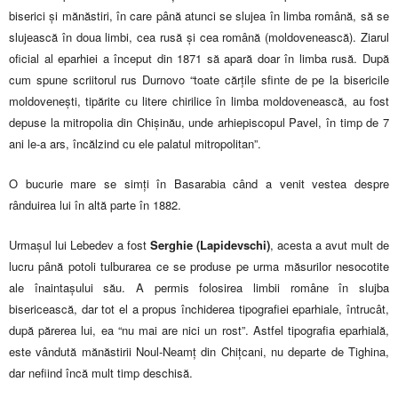
biserici și mănăstiri, în care până atunci se slujea în limba română, să se
slujească în doua limbi, cea rusă și cea română (moldovenească). Ziarul
oficial al eparhiei a început din 1871 să apară doar în limba rusă. După
cum spune scriitorul rus Durnovo “toate cărțile sfinte de pe la bisericile
moldovenești, tipărite cu litere chirilice în limba moldovenească, au fost
depuse la mitropolia din Chișinău, unde arhiepiscopul Pavel, în timp de 7
ani le-a ars, încălzind cu ele palatul mitropolitan”.
O bucurie mare se simți în Basarabia când a venit vestea despre
rânduirea lui în altă parte în 1882.
Urmașul lui Lebedev a fost
Serghie (Lapidevschi)
, acesta a avut mult de
lucru până potoli tulburarea ce se produse pe urma măsurilor nesocotite
ale înaintașului său. A permis folosirea limbii române în slujba
bisericească, dar tot el a propus închiderea tipografiei eparhiale, întrucât,
după părerea lui, ea “nu mai are nici un rost”. Astfel tipografia eparhială,
este vândută mănăstirii Noul-Neamț din Chițcani, nu departe de Tighina,
dar nefiind încă mult timp deschisă.