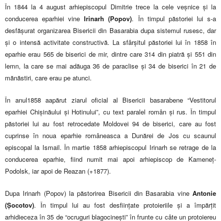
În 1844 la 4 august arhiepiscopul Dimitrie trece la cele veșnice și la
conducerea eparhiei vine
Irinarh (Popov)
. În timpul păstoriei lui s-a
desfășurat organizarea Bisericii din Basarabia dupa sistemul rusesc, dar
și o intensă activitate constructivă. La sfârșitul păstoriei lui în 1858 în
eparhie erau 565 de biserici de mir, dintre care 314 din piatră și 551 din
lemn, la care se mai adăuga 36 de paraclise și 34 de biserici în 21 de
mănăstiri, care erau pe atunci.
În anul1858 aapărut ziarul oficial al Bisericii basarabene “Vestitorul
eparhiei Chișinăului și Hotinului”, cu text paralel român și rus. În timpul
păstoriei lui au fost retrocedate Moldovei 94 de biserici, care au fost
cuprinse în noua eparhie româneasca a Dunărei de Jos cu scaunul
episcopal la Ismail. În martie 1858 arhiepiscopul Irinarh se retrage de la
conducerea eparhie, fiind numit mai apoi arhiepiscop de Kameneț-
Podolsk, iar apoi de Reazan (+1877).
Dupa Irinarh (Popov) la păstorirea Bisericii din Basarabia vine
Antonie
(Șocotov)
. În timpul lui au fost desființate protoieriile și a împărțit
arhidieceza în 35 de “ocruguri blagocinești” în frunte cu câte un protoiereu