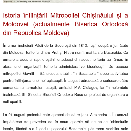
Istoria înființării Mitropoliei Chișinăului și a
Moldovei (actualmente Biserica Ortodoxă
din Republica Moldova)
În urma încheierii Păcii de la București din 1812, rușii ocupă o jumătate
din Moldova, teritoriul dintre Prut și Nistru numit mai târziu Basarabia. Ca
urmare a acestui rapt creștinii ortodocși din acest teritoriu au rămas în
afara unei organizații teritorial-administarative bisericești. De aceeaa
mitropolitul Gavriil – Bănulescu, stabilit în Basarabia începe activitatea
pentru înființarea unei noi episcopii. În august adresează o scrisoare către
comandantul armatelor rusești, amiralul P.V. Ciciagov, iar în noiembrie
înaintează Sf. Sinod al Bisericii Ortodoxe Ruse un proiect de organizare a
noii eparhii.
La 21 august proiectul este aprobat de către țarul Alexandru I. În ucazul
împărătesc se prevedea ca în noua eparhie să se aplice “obiceiurile
locale, fiindcă s-a îngăduit poporului Basarabiei păstrarea vechilor sale