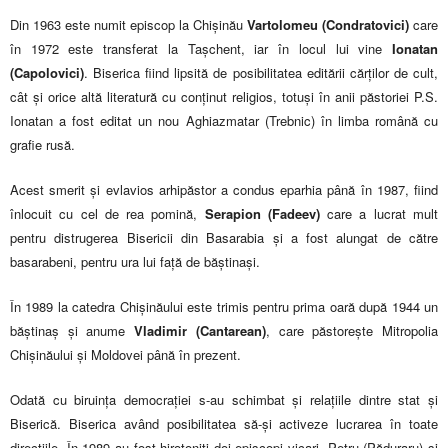
Din 1963 este numit episcop la Chișinău
Vartolomeu (Condratovici)
care
în 1972 este transferat la Tașchent, iar în locul lui vine
Ionatan
(Capolovici)
. Biserica fiind lipsită de posibilitatea editării cărților de cult,
cât și orice altă literatură cu conținut religios, totuși în anii păstoriei P.S.
Ionatan a fost editat un nou Aghiazmatar (Trebnic) în limba română cu
grafie rusă.
Acest smerit și evlavios arhipăstor a condus eparhia până în 1987, fiind
înlocuit cu cel de rea pomină,
Serapion (Fadeev)
care a lucrat mult
pentru distrugerea Bisericii din Basarabia și a fost alungat de către
basarabeni, pentru ura lui față de băștinași.
În 1989 la catedra Chișinăului este trimis pentru prima oară după 1944 un
băștinaș și anume
Vladimir (Cantarean)
, care păstorește Mitropolia
Chișinăului și Moldovei până în prezent.
Odată cu biruința democrației s-au schimbat și relațiile dintre stat și
Biserică. Biserica având posibilitatea să-și activeze lucrarea în toate
direcțiile. În 1989 au fost hirotoniți doi episcopi vicari, Petru (Păduraru) și