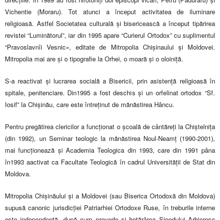
Vichentie (Moraru). Tot atunci a început activitatea de iluminare
religioasă. Astfel Societatea culturală și bisericească a început tipărirea
revistei “Luminătorul”, iar din 1995 apare “Curierul Ortodox” cu suplimentul
“Pravoslavnîi Vesnic», editate de Mitropolia Chișinaului și Moldovei.
Mitropolia mai are și o tipografie la Orhei, o moară și o oloiniță.
S-a reactivat și lucrarea socială a Bisericii, prin asistență religioasă în
spitale, penitenciare. Din1995 a fost deschis și un orfelinat ortodox “Sf.
Iosif” la Chișinău, care este întreținut de mănăstirea Hâncu.
Pentru pregătirea clericilor a funcționat o școală de cântăreți la Chiștelnița
(din 1992), un Seminar teologic la mănăstirea Noul-Neamț (1990-2001),
mai funcționează și Academia Teologica din 1993, care din 1991 pâna
în1993 aactivat ca Facultate Teologică în cadrul Universității de Stat din
Moldova.
Mitropolia Chișinăului și a Moldovei (sau Biserica Ortodoxă din Moldova)
supusă canonic jurisdicției Patriarhiei Ortodoxe Ruse, în treburile interne
este independentă, după cum prevede și hotărârea Sinodului Arhieresc