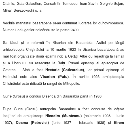
Crainic, Gala Galaction, Consatntin Tomescu, Ioan Savin, Serghie Bejan,
Mihail Berezovschi ș. a.
Vechile mănăstiri basarabene și-au continuat lucrarea lor duhovnicească.
Numărul călugărilor ridicându-se la peste 2400.
Sa făcut și o reformă în Biserica din Basarabia. Astfel pe lângă
arhiepiscopia Chișinăului la 10 martie 1923 în Biserica basarabeană au
mai fost organizate două eparhii noi: a Cetății Albe cu reședința la Ismail
și a Hotinului cu reședința la Bălți. Primul episcop al episcopiei de
Cetatea – Albă a fost
Nectarie (Cotlearciuc)
, iar primul episcop al
Hotinului este ales
Visarion (Puiu)
. În aprilie 1928 arhiepiscopia
Chișinăului este ridicată la rangul de Mitropolie.
Gurie (Grosu) a condus Biserica din Basarabia până în 1936.
Dupa Gurie (Grosu) mitropolia Basarabiei a fost condusă de câțiva
locțiitori de arhiepiscop:
Nicodim (Munteanu)
(noiembrie 1936 – iunie
1937),
Cosma (Petrovici)
(iunie 1937 – februarie 1938) și
Efrem