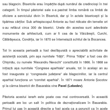
sau blagocin. Bisericile erau împărțite după numărul de credincioși în trei
categorii. În timpul păstoriei sale s-a pastrat limba română ca limbă de
oficiere a serviciului divin în Biserică, dar și în actele bisericești și la
tipărirea cărților. Sub arhiepiscopul Antonie au fost ridicate din temelie ori
s-au refăcut circa 300 de biserici. Unele din acestea sunt adevărate
monumente de arhitectură, cum ar fi cea de la Vărzărești, Curchi,
Călărășeuca, Condrița, iar în 1870 se întemeiază schitul de la Bocancea.
Tot în aceasta perioadă a fost desfășurată o apreciabilă activitate de
asistență socială, prin așa numitele “frății”. Prima “frăție” a fost cea din
Chișinău, cu numele “Alexandru Nevschi” constituită în 1866. În 1868 se
inițiază așa numitele “Congrese eparhiale” anuale, tot în același an au
fost inaugurate și “congresele județene” ale blagociniilor, iar la centrul
eparhial funcționa un “comitet eparhial”. În 1871 moare Antonie Șocotov
și la cârma bisericii din Basarabia vine
Pavel (Lebedev)
.
Păstoria acestui ierarh este poate cea mai controversată. În această
perioadă are loc un salt în politica de deznaționalizare în Basarabia.
Primul lui pas în această direcție a fost acela ca a poruncit ca în acele