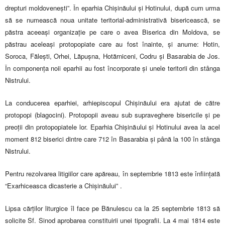
drepturi moldovenești”. În eparhia Chișinăului și Hotinului, după cum urma
să se numească noua unitate teritorial-administrativă bisericească, se
păstra aceeași organizație pe care o avea Biserica din Moldova, se
păstrau aceleași protopopiate care au fost înainte, și anume: Hotin,
Soroca, Fălești, Orhei, Lăpușna, Hotărniceni, Codru și Basarabia de Jos.
În componența noii eparhii au fost încorporate și unele teritorii din stânga
Nistrului.
La conducerea eparhiei, arhiepiscopul Chișinăului era ajutat de către
protopopi (blagocini). Protopopii aveau sub supraveghere bisericile și pe
preoții din protopopiatele lor. Eparhia Chișinăului și Hotinului avea la acel
moment 812 biserici dintre care 712 în Basarabia și până la 100 în stânga
Nistrului.
Pentru rezolvarea litigiilor care apăreau, în septembrie 1813 este înființată
“Exarhiceasca dicasterie a Chișinăului” .
Lipsa cărților liturgice îl face pe Bănulescu ca la 25 septembrie 1813 să
solicite Sf. Sinod aprobarea constituirii unei tipografii. La 4 mai 1814 este