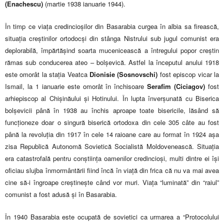
(Enachescu)
(martie 1938 ianuarie 1944).
În timp ce viața credincioșilor din Basarabia curgea în albia sa firească,
situația creștinilor ortodocși din stânga Nistrului sub jugul comunist era
deplorabilă, împărtășind soarta mucenicească a întregului popor creștin
rămas sub conducerea ateo – bolșevică. Astfel la începutul anului 1918
este omorât la stația Veatca
Dionisie (Sosnovschi)
fost episcop vicar la
Ismail, la 1 ianuarie este omorât în închisoare
Serafim (Ciciagov)
fost
arhiepiscop al Chișinăului și Hotinului. În lupta înverșunată cu Biserica
bolșevicii până în 1938 au închis aproape toate bisericile, lăsând să
funcționeze doar o singură biserică ortodoxa din cele 305 câte au fost
până la revoluția din 1917 în cele 14 raioane care au format în 1924 așa
zisa Republică Autonomă Sovietică Socialistă Moldovenească. Situația
era catastrofală pentru conștiința oamenilor credincioși, multi dintre ei își
oficiau slujba înmormântării fiind încă în viață din frica că nu va mai avea
cine să-i îngroape creștinește când vor muri. Viața “luminată” din “raiul”
comunist a fost adusă și în Basarabia.
În 1940 Basarabia este ocupată de sovietici ca urmarea a “Protocolului