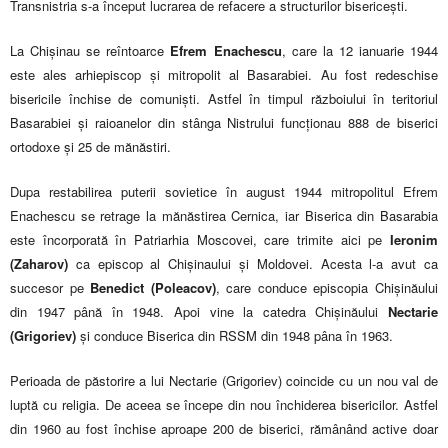
Transnistria s-a început lucrarea de refacere a structurilor bisericești.
La Chișinau se reîntoarce
Efrem Enachescu
, care la 12 ianuarie 1944
este ales arhiepiscop și mitropolit al Basarabiei. Au fost redeschise
bisericile închise de comuniști. Astfel în timpul războiului în teritoriul
Basarabiei și raioanelor din stânga Nistrului funcționau 888 de biserici
ortodoxe și 25 de mănăstiri.
Dupa restabilirea puterii sovietice în august 1944 mitropolitul Efrem
Enachescu se retrage la mănăstirea Cernica, iar Biserica din Basarabia
este încorporată în Patriarhia Moscovei, care trimite aici pe
Ieronim
(Zaharov)
ca episcop al Chișinaului și Moldovei. Acesta l-a avut ca
succesor pe
Benedict (Poleacov)
, care conduce episcopia Chișinăului
din 1947 până în 1948. Apoi vine la catedra Chișinăului
Nectarie
(Grigoriev)
și conduce Biserica din RSSM din 1948 pâna în 1963.
Perioada de păstorire a lui Nectarie (Grigoriev) coincide cu un nou val de
luptă cu religia. De aceea se începe din nou închiderea bisericilor. Astfel
din 1960 au fost închise aproape 200 de biserici, rămânând active doar