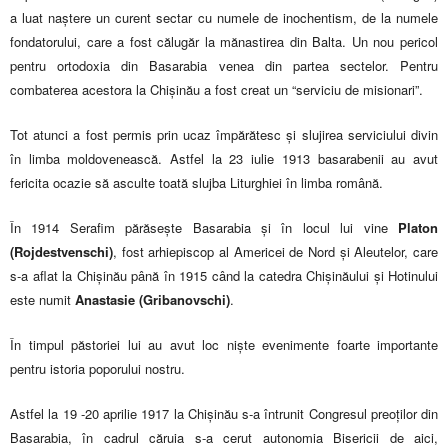
a luat naștere un curent sectar cu numele de inochentism, de la numele
fondatorului, care a fost călugăr la mănastirea din Balta. Un nou pericol
pentru ortodoxia din Basarabia venea din partea sectelor. Pentru
combaterea acestora la Chișinău a fost creat un “serviciu de misionari”.
Tot atunci a fost permis prin ucaz împărătesc și slujirea serviciului divin
în limba moldovenească. Astfel la 23 iulie 1913 basarabenii au avut
fericita ocazie să asculte toată slujba Liturghiei în limba română.
În 1914 Serafim părăsește Basarabia și în locul lui vine
Platon
(Rojdestvenschi)
, fost arhiepiscop al Americei de Nord și Aleutelor, care
s-a aflat la Chișinău până în 1915 când la catedra Chișinăului și Hotinului
este numit
Anastasie (Gribanovschi)
.
În timpul păstoriei lui au avut loc niște evenimente foarte importante
pentru istoria poporului nostru.
Astfel la 19 -20 aprilie 1917 la Chișinău s-a întrunit Congresul preoților din
Basarabia, în cadrul căruia s-a cerut autonomia Bisericii de aici,