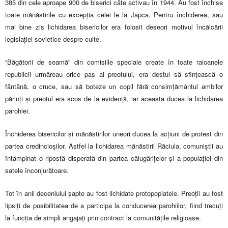
385 din cele aproape 900 de biserici câte activau în 1944. Au fost închise
toate mănăstirile cu excepția celei le la Japca. Pentru închiderea, sau
mai bine zis lichidarea bisericilor era folosit deseori motivul încălcării
legislației sovietice despre culte.
“Băgătorii de seamă” din comisiile speciale create în toate raioanele
republicii urmăreau orice pas al preotului, era destul să sfințească o
fântână, o cruce, sau să boteze un copil fără consimțământul ambilor
părinți și preotul era scos de la evidență, iar aceasta ducea la lichidarea
parohiei.
Închiderea bisericilor și mănăstirilor uneori ducea la acțiuni de protest din
partea credincioșilor. Astfel la lichidarea mănăstirii Răciula, comuniștii au
întâmpinat o ripostă disperată din partea călugărițelor și a populației din
satele înconjurătoare.
Tot în anii deceniului șapte au fost lichidate protopopiatele. Preoții au fost
lipsiți de posibilitatea de a participa la conducerea parohiilor, fiind trecuți
la funcția de simpli angajați prin contract la comunitățile religioase.