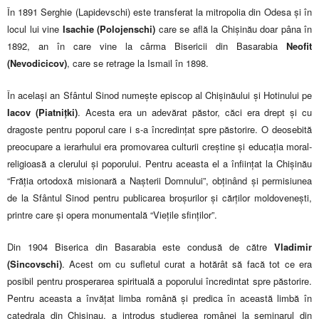
În 1891 Serghie (Lapidevschi) este transferat la mitropolia din Odesa și în
locul lui vine
Isachie (Polojenschi)
care se află la Chișinău doar pâna în
1892, an în care vine la cârma Bisericii din Basarabia
Neofit
(Nevodicicov)
, care se retrage la Ismail în 1898.
În același an Sfântul Sinod numește episcop al Chișinăului și Hotinului pe
Iacov (Piatnițki)
. Acesta era un adevărat păstor, căci era drept și cu
dragoste pentru poporul care i s-a încredințat spre păstorire. O deosebită
preocupare a ierarhului era promovarea culturii creștine și educația moral-
religioasă a clerului și poporului. Pentru aceasta el a înființat la Chișinău
“Frăția ortodoxă misionară a Nașterii Domnului”, obținând și permisiunea
de la Sfântul Sinod pentru publicarea broșurilor și cărților moldovenești,
printre care și opera monumentală “Viețile sfinților”.
Din 1904 Biserica din Basarabia este condusă de către
Vladimir
(Sincovschi)
. Acest om cu sufletul curat a hotărât să facă tot ce era
posibil pentru prosperarea spirituală a poporului încredintat spre păstorire.
Pentru aceasta a învățat limba română și predica în această limbă în
catedrala din Chișinau, a introdus studierea românei la seminarul din