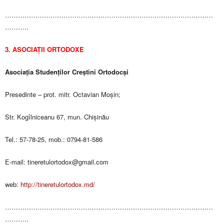
……………………………………………………………………………………
………..
3. ASOCIAȚII ORTODOXE
Asociația Studenților Creștini Ortodocși
Presedinte – prot. mitr. Octavian Moșin;
Str. Kogîlniceanu 67, mun. Chișinău
Tel.: 57-78-25, mob.: 0794-81-586
E-mail:
tineretulortodox@gmail.com
web:
http://tineretulortodox.md/
……………………………………………………………………………………
………..