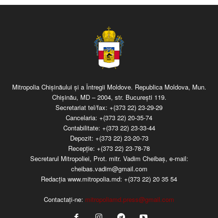
Mitropolia Chişinăului şi a Întregii Moldove. Republica Moldova, Mun.
Chişinău, MD – 2004, str. Bucureşti 119.
Secretariat tel/fax:
+(373 22) 23-29-29
Cancelaria:
+(373 22) 20-35-74
Contabilitate:
+(373 22) 23-33-44
Depozit:
+(373 22) 23-20-73
Recepţie:
+(373 22) 23-78-78
Secretarul Mitropoliei, Prot. mitr. Vadim Cheibaş, e-mail:
cheibas.vadim@gmail.com
Redacția www.mitropolia.md:
+(373 22) 20 35 54
Contactați-ne:
mitropoliamd.press@gmail.com