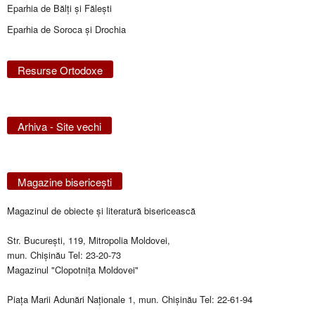
Eparhia de Bălţi şi Făleşti
Eparhia de Soroca și Drochia
Resurse Ortodoxe
Arhiva - Site vechi
Magazine bisericeşti
Magazinul de obiecte şi literatură bisericească
Str. Bucureşti, 119, Mitropolia Moldovei,
mun. Chişinău Tel: 23-20-73
Magazinul "Clopotniţa Moldovei"
Piaţa Marii Adunări Naţionale 1, mun. Chişinău Tel: 22-61-94