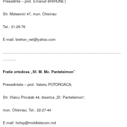
Presedinte – prot. Emanuil BRIHUNEȚ
Str. Mateevici 47, mun. Chisinau
Tel.: 21-29-76
E-mail:
brehon_net@yahoo.com
……………………………………………………………………………………
………..
Fratie ortodoxa „Sf. M. Mc. Panteleimon”
Presedintele – prot. Valeriu POTOROACA;
Str. Vlaicu Pircalab 44, biserica „Sf. Panteleimon”,
mun. Chisinau; Теl.: 22-27-44
E-mail:
fortsp@moldtelecom.md