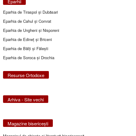
Eparhii
Eparhia de Tiraspol și Dubăsari
Eparhia de Cahul și Comrat
Eparhia de Ungheni și Nisporeni
Eparhia de Edineţ şi Briceni
Eparhia de Bălţi şi Făleşti
Eparhia de Soroca și Drochia
Resurse Ortodoxe
Arhiva - Site vechi
Magazine bisericeşti
Magazinul de obiecte şi literatură bisericească