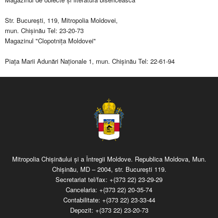
Str. Bucureşti, 119, Mitropolia Moldovei,
mun. Chişinău Tel: 23-20-73
Magazinul "Clopotniţa Moldovei"
Piaţa Marii Adunări Naţionale 1, mun. Chişinău Tel: 22-61-94
Mitropolia Chişinăului şi a Întregii Moldove. Republica Moldova, Mun.
Chişinău, MD – 2004, str. Bucureşti 119.
Secretariat tel/fax:
+(373 22) 23-29-29
Cancelaria:
+(373 22) 20-35-74
Contabilitate:
+(373 22) 23-33-44
Depozit:
+(373 22) 23-20-73