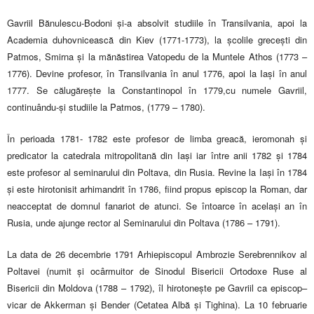
Gavriil Bănulescu-Bodoni şi-a absolvit studiile în Transilvania, apoi la
Academia duhovnicească din Kiev (1771-1773), la şcolile greceşti din
Patmos, Smirna şi la mănăstirea Vatopedu de la Muntele Athos (1773 –
1776). Devine profesor, în Transilvania în anul 1776, apoi la Iaşi în anul
1777. Se călugăreşte la Constantinopol în 1779,cu numele Gavriil,
continuându-şi studiile la Patmos, (1779 – 1780).
În perioada 1781- 1782 este profesor de limba greacă, ieromonah şi
predicator la catedrala mitropolitană din Iaşi iar între anii 1782 și 1784
este profesor al seminarului din Poltava, din Rusia. Revine la Iași în 1784
și este hirotonisit arhimandrit în 1786, fiind propus episcop la Roman, dar
neacceptat de domnul fanariot de atunci. Se întoarce în același an în
Rusia, unde ajunge rector al Seminarului din Poltava (1786 – 1791).
La data de 26 decembrie 1791 Arhiepiscopul Ambrozie Serebrennikov al
Poltavei (numit şi ocârmuitor de Sinodul Bisericii Ortodoxe Ruse al
Bisericii din Moldova (1788 – 1792), îl hirotoneşte pe Gavriil ca episcop–
vicar de Akkerman şi Bender (Cetatea Albă și Tighina). La 10 februarie