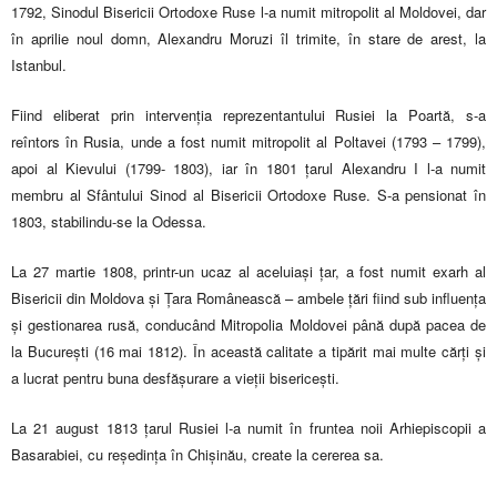
1792, Sinodul Bisericii Ortodoxe Ruse l-a numit mitropolit al Moldovei, dar
în aprilie noul domn, Alexandru Moruzi îl trimite, în stare de arest, la
Istanbul.
Fiind eliberat prin intervenţia reprezentantului Rusiei la Poartă, s-a
reîntors în Rusia, unde a fost numit mitropolit al Poltavei (1793 – 1799),
apoi al Kievului (1799- 1803), iar în 1801 ţarul Alexandru I l-a numit
membru al Sfântului Sinod al Bisericii Ortodoxe Ruse. S-a pensionat în
1803, stabilindu-se la Odessa.
La 27 martie 1808, printr-un ucaz al aceluiaşi ţar, a fost numit exarh al
Bisericii din Moldova şi Țara Românească – ambele ţări fiind sub influenţa
şi gestionarea rusă, conducând Mitropolia Moldovei până după pacea de
la Bucureşti (16 mai 1812). În această calitate a tipărit mai multe cărţi şi
a lucrat pentru buna desfăşurare a vieţii bisericeşti.
La 21 august 1813 ţarul Rusiei l-a numit în fruntea noii Arhiepiscopii a
Basarabiei, cu reşedinţa în Chişinău, create la cererea sa.