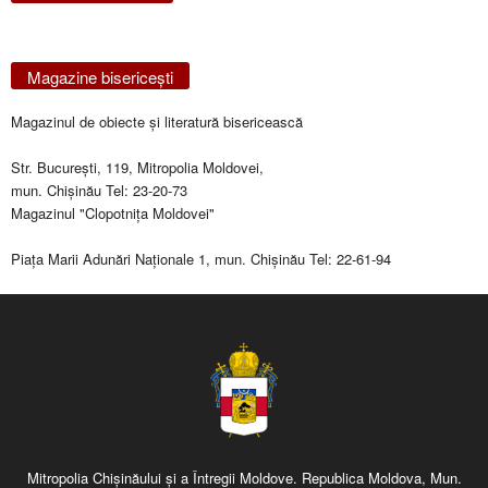
Magazine bisericeşti
Magazinul de obiecte şi literatură bisericească
Str. Bucureşti, 119, Mitropolia Moldovei,
mun. Chişinău Tel: 23-20-73
Magazinul "Clopotniţa Moldovei"
Piaţa Marii Adunări Naţionale 1, mun. Chişinău Tel: 22-61-94
Mitropolia Chişinăului şi a Întregii Moldove. Republica Moldova, Mun.