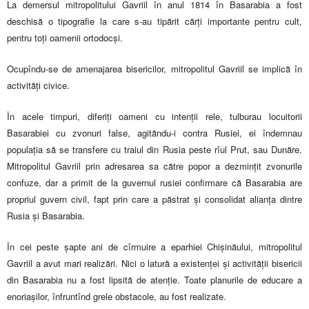
La demersul mitropolitului Gavriil în anul 1814 în Basarabia a fost
deschisă o tipografie la care s-au tipărit cărţi importante pentru cult,
pentru toţi oamenii ortodocşi.
Ocupîndu-se de amenajarea bisericilor, mitropolitul Gavriil se implică în
activităţi civice.
În acele timpuri, diferiţi oameni cu intenţii rele, tulburau locuitorii
Basarabiei cu zvonuri false, agităndu-i contra Rusiei, ei îndemnau
populaţia să se transfere cu traiul din Rusia peste rîul Prut, sau Dunăre.
Mitropolitul Gavriil prin adresarea sa către popor a dezminţit zvonurile
confuze, dar a primit de la guvernul rusiei confirmare că Basarabia are
propriul guvern civil, fapt prin care a păstrat şi consolidat alianţa dintre
Rusia şi Basarabia.
În cei peste şapte ani de cîrmuire a eparhiei Chişinăului, mitropolitul
Gavriil a avut mari realizări. Nici o latură a existenţei şi activităţii bisericii
din Basarabia nu a fost lipsită de atenţie. Toate planurile de educare a
enoriaşilor, înfruntînd grele obstacole, au fost realizate.