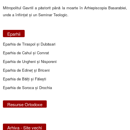
Mitropolitul Gavriil a păstorit până la moarte în Arhiepiscopia Basarabiei,
unde a înfiinţat și un Seminar Teologic.
Eparhii
Eparhia de Tiraspol și Dubăsari
Eparhia de Cahul și Comrat
Eparhia de Ungheni și Nisporeni
Eparhia de Edineţ şi Briceni
Eparhia de Bălţi şi Făleşti
Eparhia de Soroca și Drochia
Resurse Ortodoxe
Arhiva - Site vechi