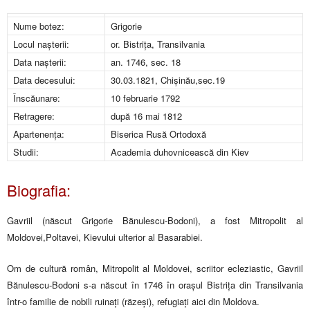
Nume botez:
Grigorie
Locul naşterii:
or. Bistrița, Transilvania
Data naşterii:
an. 1746, sec. 18
Data decesului:
30.03.1821, Chişinău,sec.19
Înscăunare:
10 februarie 1792
Retragere:
după 16 mai 1812
Apartenenţa:
Biserica Rusă Ortodoxă
Studii:
Academia duhovnicească din Kiev
Biografia:
Gavriil (născut Grigorie Bănulescu-Bodoni), a fost Mitropolit al
Moldovei,Poltavei, Kievului ulterior al Basarabiei.
Om de cultură român, Mitropolit al Moldovei, scriitor ecleziastic, Gavriil
Bănulescu-Bodoni s-a născut în 1746 în oraşul Bistriţa din Transilvania
într-o familie de nobili ruinaţi (răzeşi), refugiaţi aici din Moldova.