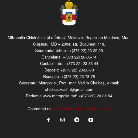
Mitropolia Chişinăului şi a Întregii Moldove. Republica Moldova, Mun.
Chişinău, MD – 2004, str. Bucureşti 119.
Secretariat tel/fax:
+(373 22) 23-29-29
Cancelaria:
+(373 22) 20-35-74
Contabilitate:
+(373 22) 23-33-44
Depozit:
+(373 22) 23-20-73
Recepţie:
+(373 22) 23-78-78
Secretarul Mitropoliei, Prot. mitr. Vadim Cheibaş, e-mail:
cheibas.vadim@gmail.com
Redacția www.mitropolia.md:
+(373 22) 20 35 54
Contactați-ne:
mitropoliamd.press@gmail.com