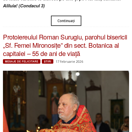
Aliluia! (Condacul 3)
Continuați
Protoiereului Roman Surugiu, parohul bisericii
„Sf. Femei Mironosițe” din sect. Botanica al
capitalei – 55 de ani de viață
17 februarie 2026
MESAJE DE FELICITARE
ŞTIRI