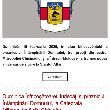
Duminică, 15 februarie 2026, în ziua binecuvântată a
praznicului Întâmpinării Domnului, trei preoți din cadrul
Mitropoliei Chișinăului și a Întregii Moldove, la frumos popas
aniversar de slujire la Sfântul Altar.
Continuați
Duminica Înfricoșătoarei Judecăți și praznicul
Întâmpinării Domnului, la Catedrala
Mitropolitană din Chișinău