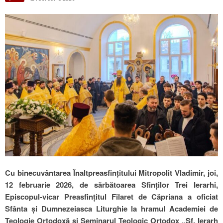
Cu binecuvântarea Înaltpreasfințitului Mitropolit Vladimir, joi,
12 februarie 2026, de sărbătoarea Sfinţilor Trei Ierarhi,
Episcopul-vicar Preasfințitul Filaret de Căpriana a oficiat
Sfânta și Dumnezeiasca Liturghie la hramul Academiei de
Teologie Ortodoxă și Seminarul Teologic Ortodox „Sf. Ierarh