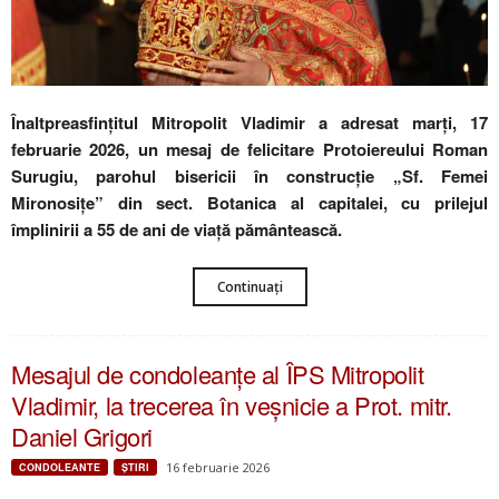
Înaltpreasfințitul Mitropolit Vladimir a adresat marți, 17
februarie 2026, un mesaj de felicitare Protoiereului Roman
Surugiu, parohul bisericii în construcție „Sf. Femei
Mironosițe” din sect. Botanica al capitalei, cu prilejul
împlinirii a 55 de ani de viață pământească.
Continuați
Mesajul de condoleanţe al ÎPS Mitropolit
Vladimir, la trecerea în veşnicie a Prot. mitr.
Daniel Grigori
16 februarie 2026
CONDOLEANTE
ŞTIRI