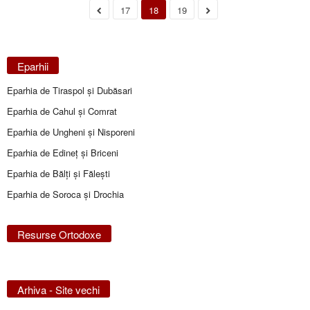
17
18
19
Eparhii
Eparhia de Tiraspol și Dubăsari
Eparhia de Cahul și Comrat
Eparhia de Ungheni și Nisporeni
Eparhia de Edineţ şi Briceni
Eparhia de Bălţi şi Făleşti
Eparhia de Soroca și Drochia
Resurse Ortodoxe
Arhiva - Site vechi