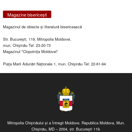
Magazine bisericeşti
Magazinul de obiecte şi literatură bisericească
Str. Bucureşti, 119, Mitropolia Moldovei,
mun. Chişinău Tel: 23-20-73
Magazinul "Clopotniţa Moldovei"
Piaţa Marii Adunări Naţionale 1, mun. Chişinău Tel: 22-61-94
Mitropolia Chişinăului şi a Întregii Moldove. Republica Moldova, Mun.
Chişinău, MD – 2004, str. Bucureşti 119.