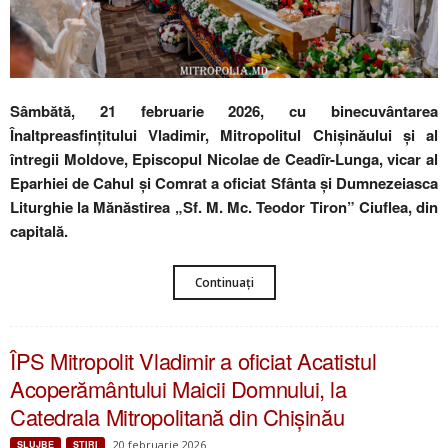
Sâmbătă, 21 februarie 2026, cu binecuvântarea
Înaltpreasfințitului Vladimir, Mitropolitul Chișinăului și al
întregii Moldove, Episcopul Nicolae de Ceadîr-Lunga, vicar al
Eparhiei de Cahul și Comrat a oficiat Sfânta și Dumnezeiasca
Liturghie la Mănăstirea „Sf. M. Mc. Teodor Tiron” Ciuflea, din
capitală.
Continuați
ÎPS Mitropolit Vladimir a oficiat Acatistul
Acoperământului Maicii Domnului, la
Catedrala Mitropolitană din Chișinău
20 februarie 2026
SLUJBE
ŞTIRI