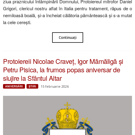
ziua praznicului Întâmpinării Domnului, Protoiereul mitrofor Daniel
Grigori, clericul nostru aflat în Italia pentru tratament, răpus de o
nemiloasă boală, și-a încheiat călătoria pământească și s-a mutat
la cele cerești.
Continuați
Protoiereii Nicolae Craveț, Igor Mămăligă și
Petru Pisica, la frumos popas aniversar de
slujire la Sfântul Altar
15 februarie 2026
ANIVERSĂRI
ŞTIRI