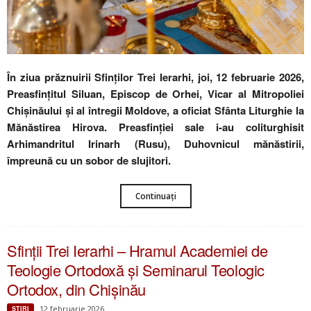
În ziua prăznuirii Sfinților Trei Ierarhi, joi, 12 februarie 2026,
Preasfințitul Siluan, Episcop de Orhei, Vicar al Mitropoliei
Chișinăului și al întregii Moldove, a oficiat Sfânta Liturghie la
Mănăstirea Hirova. Preasfinției sale i-au coliturghisit
Arhimandritul Irinarh (Rusu), Duhovnicul mănăstirii,
împreună cu un sobor de slujitori.
Continuați
Sfinții Trei Ierarhi – Hramul Academiei de
Teologie Ortodoxă și Seminarul Teologic
Ortodox, din Chișinău
12 februarie 2026
ŞTIRI