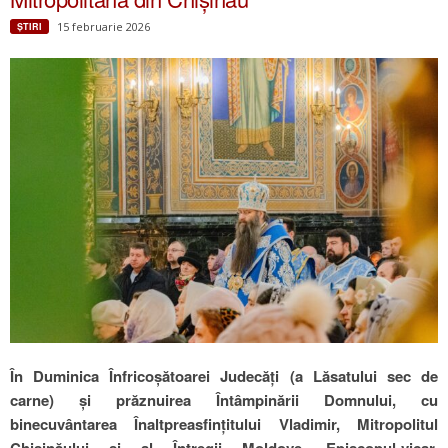
15 februarie 2026
ŞTIRI
În Duminica Înfricoșătoarei Judecăți (a Lăsatului sec de
carne) și prăznuirea Întâmpinării Domnului, cu
binecuvântarea Înaltpreasfințitului Vladimir, Mitropolitul
Chișinăului și al Întregii Moldove, Episcopul-vicar,