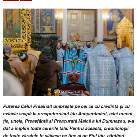
Puterea Celui Preaînalt umbrește pe cei ce cu credință și cu
evlavie scapă la preaputernicul tău Acoperământ, căci numai
ție, uneia, Preasfântă și Preacurată Maică a lui Dumnezeu, s-a
dat a împlini toate cererile tale. Pentru aceasta, credincioșii
de toate vârstele te slăvesc pe tine și pe Fiul tău, cântând: