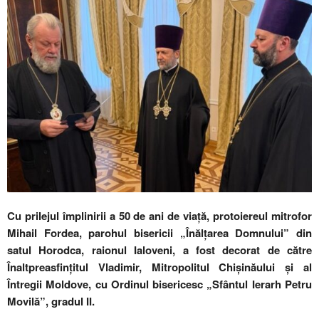
Cu prilejul împlinirii a 50 de ani de viață, protoiereul mitrofor
Mihail Fordea, parohul bisericii „Înălțarea Domnului” din
satul Horodca, raionul Ialoveni, a fost decorat de către
Înaltpreasfințitul Vladimir, Mitropolitul Chișinăului și al
Întregii Moldove, cu Ordinul bisericesc „Sfântul Ierarh Petru
Movilă”, gradul II.