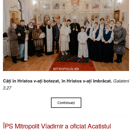
Câţi în Hristos v-aţi botezat, în Hristos v-aţi îmbrăcat.
Galateni
3.27
Continuați
ÎPS Mitropolit Vladimir a oficiat Acatistul