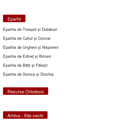
Eparhii
Eparhia de Tiraspol și Dubăsari
Eparhia de Cahul și Comrat
Eparhia de Ungheni și Nisporeni
Eparhia de Edineţ şi Briceni
Eparhia de Bălţi şi Făleşti
Eparhia de Soroca și Drochia
Resurse Ortodoxe
Arhiva - Site vechi