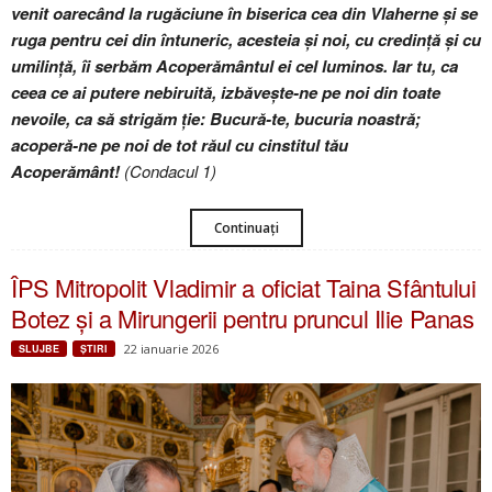
venit oarecând la rugăciune în biserica cea din Vlaherne și se
ruga pentru cei din întuneric, acesteia și noi, cu credință și cu
umilință, îi serbăm Acoperământul ei cel luminos. Iar tu, ca
ceea ce ai putere nebiruită, izbăvește-ne pe noi din toate
nevoile, ca să strigăm ție: Bucură-te, bucuria noastră;
acoperă-ne pe noi de tot răul cu cinstitul tău
Acoperământ!
(Condacul 1)
Continuați
ÎPS Mitropolit Vladimir a oficiat Taina Sfântului
Botez și a Mirungerii pentru pruncul Ilie Panas
22 ianuarie 2026
SLUJBE
ŞTIRI