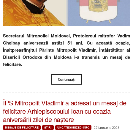
Secretarul Mitropoliei Moldovei, Protoiereul mitrofor Vadim
Cheibaș aniversează astăzi 51 ani. Cu această ocazie,
Înaltpreasfințitul Părinte Mitropolit Vladimir, Întâistătător al
Bisericii Ortodoxe din Moldova i-a transmis un mesaj de
felicitare.
Continuați
ÎPS Mitropolit Vladimir a adresat un mesaj de
felicitare Arhiepiscopului Ioan cu ocazia
aniversării zilei de naștere
27 ianuarie 2026
MESAJE DE FELICITARE
ŞTIRI
UNCATEGORIZED @RO