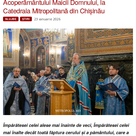
Acoperământului Maicii Domnului, la
Catedrala Mitropolitană din Chișinău
23 ianuarie 2026
SLUJBE
ŞTIRI
Împărătesei celei alese mai înainte de veci, Împărătesei celei
mai înalte decât toată făptura cerului și a pământului, care a