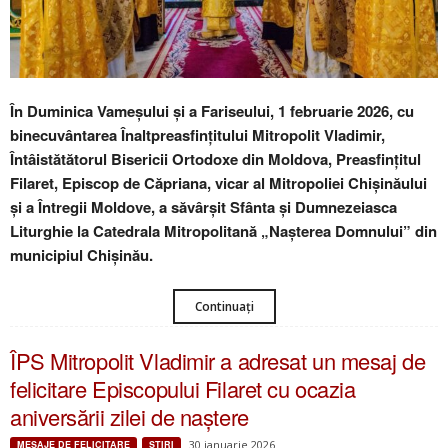
În Duminica Vameșului și a Fariseului, 1 februarie 2026, cu
binecuvântarea Înaltpreasfințitului Mitropolit Vladimir,
Întâistătătorul Bisericii Ortodoxe din Moldova, Preasfințitul
Filaret, Episcop de Căpriana, vicar al Mitropoliei Chișinăului
și a Întregii Moldove, a săvârșit Sfânta și Dumnezeiasca
Liturghie la Catedrala Mitropolitană „Nașterea Domnului” din
municipiul Chișinău.
Continuați
ÎPS Mitropolit Vladimir a adresat un mesaj de
felicitare Episcopului Filaret cu ocazia
aniversării zilei de naștere
30 ianuarie 2026
MESAJE DE FELICITARE
ŞTIRI