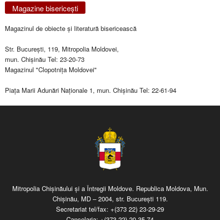
Magazine bisericeşti
Magazinul de obiecte şi literatură bisericească
Str. Bucureşti, 119, Mitropolia Moldovei,
mun. Chişinău Tel: 23-20-73
Magazinul "Clopotniţa Moldovei"
Piaţa Marii Adunări Naţionale 1, mun. Chişinău Tel: 22-61-94
Mitropolia Chişinăului şi a Întregii Moldove. Republica Moldova, Mun.
Chişinău, MD – 2004, str. Bucureşti 119.
Secretariat tel/fax:
+(373 22) 23-29-29
Cancelaria:
+(373 22) 20-35-74