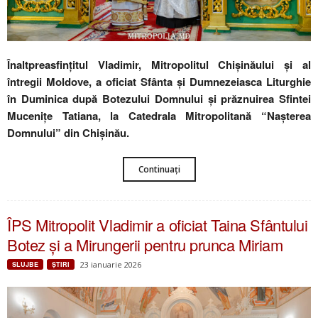
Înaltpreasfințitul Vladimir, Mitropolitul Chişinăului şi al
întregii Moldove, a oficiat Sfânta și Dumnezeiasca Liturghie
în Duminica după Botezului Domnului și prăznuirea Sfintei
Mucenițe Tatiana, la Catedrala Mitropolitană “Nașterea
Domnului” din Chişinău.
Continuați
ÎPS Mitropolit Vladimir a oficiat Taina Sfântului
Botez și a Mirungerii pentru prunca Miriam
23 ianuarie 2026
SLUJBE
ŞTIRI