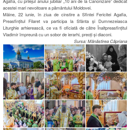
Agafia, cu prilejul anului jubiliar „10 ani de la Canonizare” dedicat
acestei mari nevoitoare a pământului Moldovei.
Mâine, 22 iunie, în ziua de cinstire a Sfintei Fericitei Agafia,
Preasfințitul Filaret va participa la Sfânta și Dumnezeiasca
Liturghie arhierească, ce va fi oficiată de către Înaltpreasfințitul
Vladimir împreună cu un sobor de ierarhi, preoți și diaconi.
Sursa: Mănăstirea Căprian
a