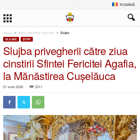
ROMÂNĂ
Acasă
Știri și festivități naționale
Slujbe
SLUJBE
ŞTIRI
Slujba privegherii către ziua
cinstirii Sfintei Fericitei Agafia,
la Mănăstirea Cușelăuca
21 iunie 2026
2311