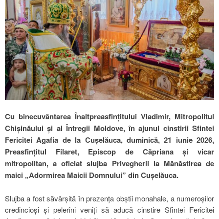
Cu binecuvântarea Înaltpreasfințitului Vladimir, Mitropolitul
Chișinăului și al Întregii Moldove, în ajunul cinstirii Sfintei
Fericitei Agafia de la Cușelăuca, duminică, 21 iunie 2026,
Preasfințitul Filaret, Episcop de Căpriana și vicar
mitropolitan, a oficiat slujba Privegherii la Mănăstirea de
maici „Adormirea Maicii Domnului” din Cușelăuca.
Slujba a fost săvârșită în prezența obștii monahale, a numeroșilor
credincioși și pelerini veniți să aducă cinstire Sfintei Fericitei