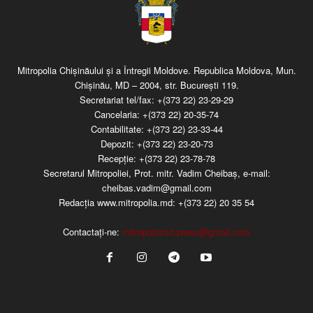
Mitropolia Chişinăului şi a Întregii Moldove. Republica Moldova, Mun.
Chişinău, MD – 2004, str. Bucureşti 119.
Secretariat tel/fax:
+(373 22) 23-29-29
Cancelaria:
+(373 22) 20-35-74
Contabilitate:
+(373 22) 23-33-44
Depozit:
+(373 22) 23-20-73
Recepţie:
+(373 22) 23-78-78
Secretarul Mitropoliei, Prot. mitr. Vadim Cheibaş, e-mail:
cheibas.vadim@gmail.com
Redacția www.mitropolia.md:
+(373 22) 20 35 54
Contactați-ne:
mitropoliamd.press@gmail.com