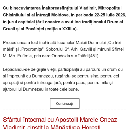
Cu binecuvântarea Înaltpreasfințitului Vladimir, Mitropolitul
Chișinăului și al Întregii Moldove, în perioada 22-25 iulie 2026,
în jurul capitalei țării noastre a avut loc tradiționalul Drum al
Crucii și al Pocăinței (ediția a XXIII-a).
Procesiunea a fost închinată Icoanelor Maicii Domnului „Cu trei
mâini” și „Prodromița”, Soborului Sf. Arh. Gavriil și minunii Sfintei
M. Mc. Eufimia, prin care Ortodoxia s-a întărit(451).
Lepădându-se de grijile vieții, participanții au parcurs un drum cu
și împreună cu Dumnezeu, rugându-se pentru sine, pentru cei
apropiați și pentru întreaga țară, pentru pace, pentru mila și
ajutorul lui Dumnezeu în toate cele bune.
Continuați
Sfântul întocmai cu Apostolii Marele Cneaz
Vladimir, cinstit la Mănăstirea Horești