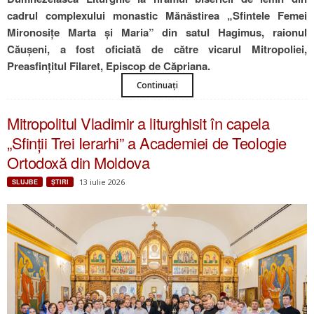
cadrul complexului monastic Mănăstirea „Sfintele Femei
Mironosițe Marta și Maria” din satul Hagimus, raionul
Căușeni, a fost oficiată de către vicarul Mitropoliei,
Preasfințitul Filaret, Episcop de Căpriana.
Continuați
Mitropolitul Vladimir a liturghisit în capela
„Sfinții Trei Ierarhi” a Academiei de Teologie
Ortodoxă din Moldova
13 iulie 2026
SLUJBE
ŞTIRI