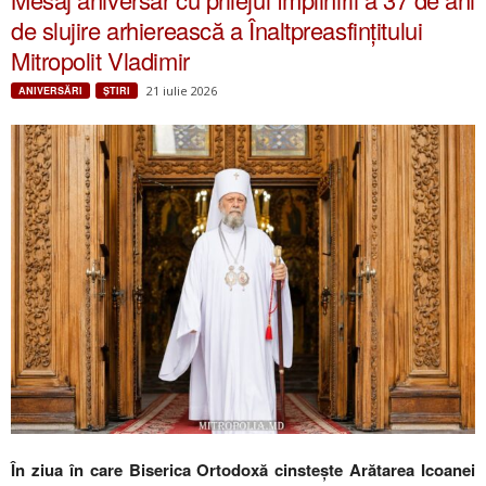
de slujire arhierească a Înaltpreasfințitului
Mitropolit Vladimir
21 iulie 2026
ANIVERSĂRI
ŞTIRI
În ziua în care Biserica Ortodoxă cinstește Arătarea Icoanei