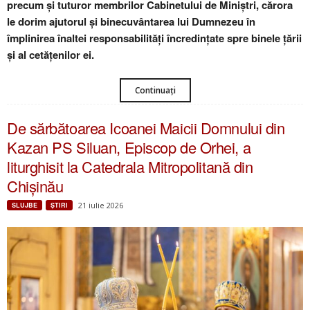
precum și tuturor membrilor Cabinetului de Miniștri, cărora
le dorim ajutorul și binecuvântarea lui Dumnezeu în
împlinirea înaltei responsabilități încredințate spre binele țării
și al cetățenilor ei.
Continuați
De sărbătoarea Icoanei Maicii Domnului din
Kazan PS Siluan, Episcop de Orhei, a
liturghisit la Catedrala Mitropolitană din
Chișinău
21 iulie 2026
SLUJBE
ŞTIRI