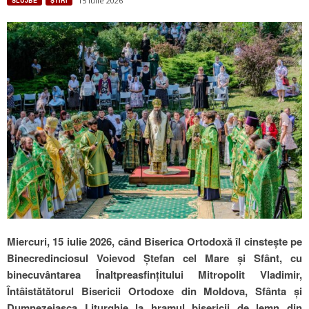
15 iulie 2026
SLUJBE
ŞTIRI
Miercuri, 15 iulie 2026, când Biserica Ortodoxă îl cinstește pe
Binecredinciosul Voievod Ștefan cel Mare și Sfânt, cu
binecuvântarea Înaltpreasfințitului Mitropolit Vladimir,
Întâistătătorul Bisericii Ortodoxe din Moldova, Sfânta și
Dumnezeiasca Liturghie la hramul bisericii de lemn din