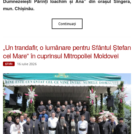
Dumnezeiești Părinți Ioachim și Ana” din orașul Sîngera,
mun. Chișinău.
Continuați
„Un trandafir, o lumânare pentru Sfântul Ștefan
cel Mare” în cuprinsul Mitropoliei Moldovei
16 iulie 2026
ŞTIRI