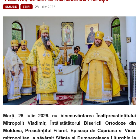
28 iulie 2026
SLUJBE
ŞTIRI
Marți, 28 iulie 2026, cu binecuvântarea Înaltpreasfințitului
Mitropolit Vladimir, Întâistătătorul Bisericii Ortodoxe din
Moldova, Preasfințitul Filaret, Episcop de Căpriana și Vicar
mitropolitan, a săvârșit Sfânta și Dumnezeiasca Liturghie la