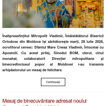
Înaltpreasfinţitul Mitropolit Vladimir, Întâistătătorul Bisericii
Ortodoxe din Moldova își sărbătoreşte marți, 28 iulie 2026,
ocrotitorul ceresc: Sfântul Mare Cneaz Vladimir, Întocmai cu
Apostolii. Cu acest prilej, Sinodul BOM, clerul, cinul
monahal, colaboratorii Direcției mitropolitane și
binecredinciosul popor al Moldovei i-au transmis
arhipăstorului un mesaj de felicitare.
Continuați
Mesaj de binecuvântare adresat noului