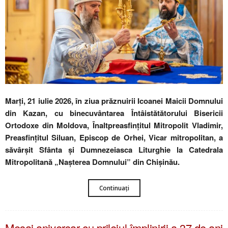
Marți, 21 iulie 2026, în ziua prăznuirii Icoanei Maicii Domnului
din Kazan, cu binecuvântarea Întâistătătorului Bisericii
Ortodoxe din Moldova, Înaltpreasfințitul Mitropolit Vladimir,
Preasfințitul Siluan, Episcop de Orhei, Vicar mitropolitan, a
săvârșit Sfânta și Dumnezeiasca Liturghie la Catedrala
Mitropolitană „Nașterea Domnului” din Chișinău.
Continuați
Mesaj aniversar cu prilejul împlinirii a 37 de ani