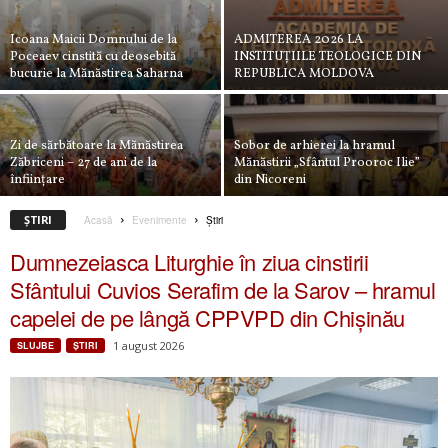
Icoana Maicii Domnului de la
ADMITEREA 2026 LA
Poceaev cinstită cu deosebită
INSTITUȚIILE TEOLOGICE DIN
bucurie la Mănăstirea Saharna
REPUBLICA MOLDOVA
Zi de sărbătoare la Mănăstirea
Sobor de arhierei la hramul
Zăbriceni – 27 de ani de la
Mănăstirii „Sfântul Prooroc Ilie”
înființare
din Nicoreni
ŞTIRI
Acasă
Evenimente
Ştiri
Dumnezeiasca Liturghie în ziua cinstirii
Sfântului Cuvios Serafim de la Sarov – hramul
capelei de pe lângă CPPVPD din Chișinău
1 august 2026
SLUJBE
ŞTIRI