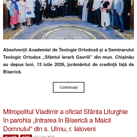
Absolvenții Academiei de Teologie Ortodoxă și a Seminarului
Teologic Ortodox „Sfântul Ierarh Gavriil” din mun. Chișinău
au depus luni, 13 iulie 2026, jurământul de credință față de
Biserică.
Continuați
Mitropolitul Vladimir a oficiat Sfânta Liturghie
în parohia „Intrarea în Biserică a Maicii
Domnului” din s. Ulmu, r. Ialoveni
12 iulie 2026
SLUJBE
ŞTIRI