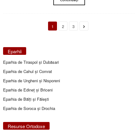
1
2
3
Eparhii
Eparhia de Tiraspol și Dubăsari
Eparhia de Cahul și Comrat
Eparhia de Ungheni și Nisporeni
Eparhia de Edineţ şi Briceni
Eparhia de Bălţi şi Făleşti
Eparhia de Soroca și Drochia
Resurse Ortodoxe