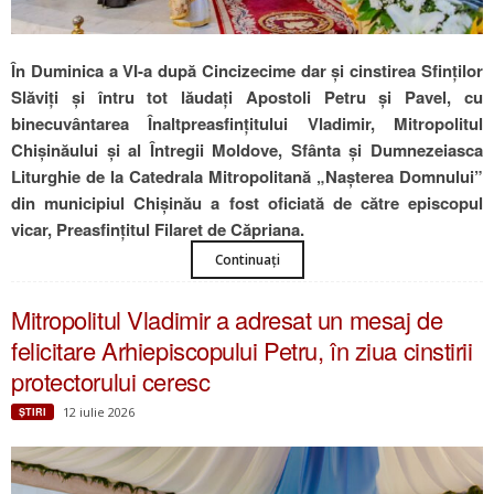
În Duminica a VI-a după Cincizecime dar și cinstirea Sfinților
Slăviți și întru tot lăudați Apostoli Petru și Pavel, cu
binecuvântarea Înaltpreasfințitului Vladimir, Mitropolitul
Chișinăului și al Întregii Moldove, Sfânta și Dumnezeiasca
Liturghie de la Catedrala Mitropolitană „Nașterea Domnului”
din municipiul Chișinău a fost oficiată de către episcopul
vicar, Preasfințitul Filaret de Căpriana.
Continuați
Mitropolitul Vladimir a adresat un mesaj de
felicitare Arhiepiscopului Petru, în ziua cinstirii
protectorului ceresc
12 iulie 2026
ŞTIRI