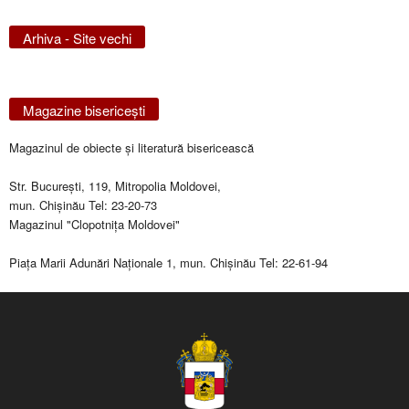
Arhiva - Site vechi
Magazine bisericeşti
Magazinul de obiecte şi literatură bisericească
Str. Bucureşti, 119, Mitropolia Moldovei,
mun. Chişinău Tel: 23-20-73
Magazinul "Clopotniţa Moldovei"
Piaţa Marii Adunări Naţionale 1, mun. Chişinău Tel: 22-61-94