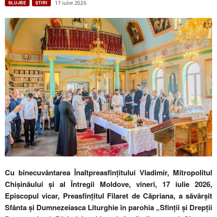
17 iulie 2026
SLUJBE
ŞTIRI
Cu binecuvântarea Înaltpreasfințitului Vladimir, Mitropolitul
Chișinăului și al Întregii Moldove, vineri, 17 iulie 2026,
Episcopul vicar, Preasfințitul Filaret de Căpriana, a săvârșit
Sfânta și Dumnezeiasca Liturghie în parohia „Sfinții și Drepții