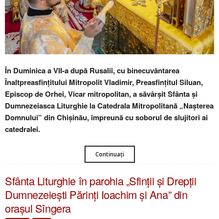
În Duminica a VII-a după Rusalii, cu binecuvântarea
Înaltpreasfințitului Mitropolit Vladimir, Preasfințitul Siluan,
Episcop de Orhei, Vicar mitropolitan, a săvârșit Sfânta și
Dumnezeiasca Liturghie la Catedrala Mitropolitană „Nașterea
Domnului” din Chișinău, împreună cu soborul de slujitori ai
catedralei.
Continuați
Sfânta Liturghie în parohia „Sfinții și Drepții
Dumnezeiești Părinți Ioachim și Ana” din
orașul Sîngera