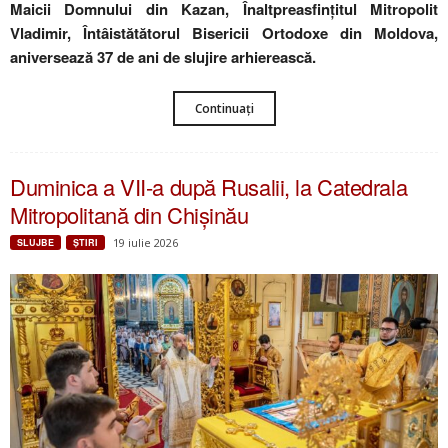
Maicii Domnului din Kazan, Înaltpreasfințitul Mitropolit
Vladimir, Întâistătătorul Bisericii Ortodoxe din Moldova,
aniversează 37 de ani de slujire arhierească.
Continuați
Duminica a VII-a după Rusalii, la Catedrala
Mitropolitană din Chișinău
19 iulie 2026
SLUJBE
ŞTIRI