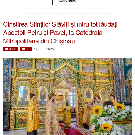
Continuați
Cinstirea Sfinților Slăviți și întru tot lăudați
Apostoli Petru și Pavel, la Catedrala
Mitropolitană din Chișinău
12 iulie 2026
SLUJBE
ŞTIRI