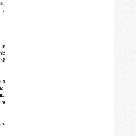
tul
 și
 la
nie
ână
i a
cii
lui
ire
ce.