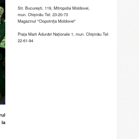
Str. Bucureşti, 119, Mitropolia Moldovei,
mun. Chişinău Tel: 23-20-73
Magazinul "Clopotniţa Moldovei"
Piaţa Marii Adunări Naţionale 1, mun. Chişinău Tel:
22-61-94
rul
 la