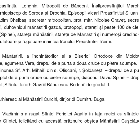
easfințitul Longhin, Mitropolit de Bănceni, Înaltpreasfințitul March
 Arhiepiscop de Soroca și Drochia, Episcopii-vicari Preasfințitul Siluan
Vadim Cheibaș, secretar mitropolitan, prot. mitr. Nicolae Craveț, secre
i, duhovnicul mănăstirii gazdă, protopopi, stareți și peste 100 de cler
pinei), stareța mănăstirii, starețe de Mănăstiri și numeroși credinci
utătoare și rugătoare înaintea tronului Preasfintei Treimi.
năstirii, a închinătorilor și a Bisericii Ortodoxe din Moldo
tarețe, egumena Vera, dreptul de a purta a doua cruce cu pietre scumpe.
unea Sf. Arh. Mihail” din s. Olișcani, r. Șoldănești – dreptul de a pu
dreptul de a purta cruce cu pietre scumpe, diaconul David Spinei – drep
ul „Sfântul Ierarh Gavriil Bănulescu-Bodoni” de gradul II.
arhieresc al Mănăstirii Curchi, dirijor dl Dumitru Buga.
lit Vladimir s-a rugat Sfintei Fericitei Agafia în fața raclei cu sfintele
 Sfintei, felicitând cu această prăznuire obștea Mănăstirii Cușelău