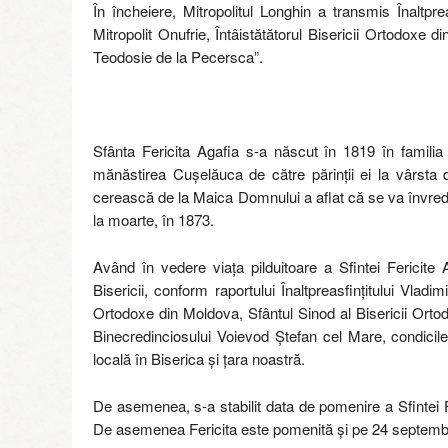
În încheiere, Mitropolitul Longhin a transmis Înaltpreas
Mitropolit Onufrie, Întâistătătorul Bisericii Ortodoxe 
Teodosie de la Pecersca”.
Sfânta Fericita Agafia s-a născut în 1819 în famili
mănăstirea Cuşelăuca de către părinţii ei la vârsta 
cerească de la Maica Domnului a aflat că se va învredn
la moarte, în 1873.
Având în vedere viața pilduitoare a Sfintei Fericite A
Bisericii, conform raportului Înaltpreasfințitului Vladimi
Ortodoxe din Moldova, Sfântul Sinod al Bisericii Orto
Binecredinciosului Voievod Ștefan cel Mare, condicile 
locală în Biserica și țara noastră.
De asemenea, s-a stabilit data de pomenire a Sfintei Fe
De asemenea Fericita este pomenită și pe 24 septembrie