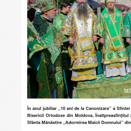
r
e
g
i
i
M
o
l
d
o
v
e
În anul jubiliar „10 ani de la Canonizare” a Sfintei 
Bisericii Ortodoxe din Moldova, Înaltpreasfințitu
Sfânta Mănăstire „Adormirea Maicii Domnului” din 