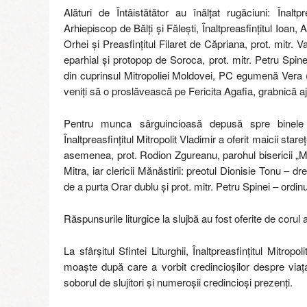
Alături de Întâistătător au înălțat rugăciuni: Înaltpr
Arhiepiscop de Bălți și Fălești, Înaltpreasfințitul Ioan,
Orhei și Preasfințitul Filaret de Căpriana, prot. mitr. 
eparhial și protopop de Soroca, prot. mitr. Petru Spine
din cuprinsul Mitropoliei Moldovei, PC egumenă Vera (S
veniți să o proslăvească pe Fericita Agafia, grabnică aj
Pentru munca sârguincioasă depusă spre binele Mă
Înaltpreasfințitul Mitropolit Vladimir a oferit maicii s
asemenea, prot. Rodion Zgureanu, parohul bisericii „Min
Mitra, iar clericii Mănăstirii: preotul Dionisie Tonu – 
de a purta Orar dublu și prot. mitr. Petru Spinei – ordin
Răspunsurile liturgice la slujbă au fost oferite de corul 
La sfârșitul Sfintei Liturghii, Înaltpreasfințitul Mitropo
moaște după care a vorbit credincioșilor despre viața
soborul de slujitori și numeroșii credincioși prezenți.