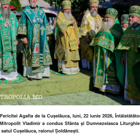
Fericitei Agafia de la Cușelăuca, luni, 22 iunie 2026, Întâistătăto
l Mitropolit Vladimir a condus Sfânta și Dumnezeiasca Liturghie
satul Cușelăuca, raionul Șoldănești.