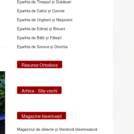
Eparhia de Tiraspol și Dubăsari
Eparhia de Cahul și Comrat
Eparhia de Ungheni și Nisporeni
Eparhia de Edineţ şi Briceni
Eparhia de Bălţi şi Făleşti
Eparhia de Soroca și Drochia
Resurse Ortodoxe
Arhiva - Site vechi
Magazine bisericeşti
Magazinul de obiecte şi literatură bisericească