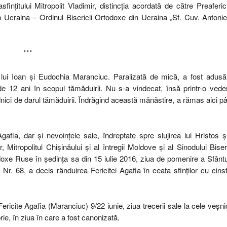
fințitului Mitropolit Vladimir, distincția acordată de către Preaferici
din Ucraina – Ordinul Bisericii Ortodoxe din Ucraina „Sf. Cuv. Antonie
***
a lui Ioan şi Eudochia Maranciuc. Paralizată de mică, a fost adusă
de 12 ani în scopul tămăduirii. Nu s-a vindecat, însă printr-o vede
ici de darul tămăduirii. Îndrăgind această mănăstire, a rămas aici p
gafia, dar și nevoințele sale, îndreptate spre slujirea lui Hristos ș
r, Mitropolitul Chișinăului și al întregii Moldove și al Sinodului Biseri
doxe Ruse în ședința sa din 15 iulie 2016, ziua de pomenire a Sfântu
Nr. 68, a decis rânduirea Fericitei Agafia în ceata sfinților cu cinst
ricite Agafia (Maranciuc) 9/22 iunie, ziua trecerii sale la cele veșni
, în ziua în care a fost canonizată.