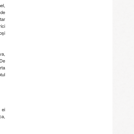
el,
 de
tar
ici
oși
va,
 De
rta
tul
 ei
ca,