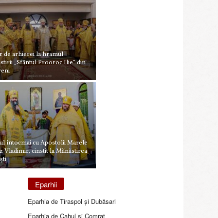
 de arhierei la hramul
tirii „Sfântul Prooroc Ilie” din
reni
ul întocmai cu Apostolii Marele
 Vladimir, cinstit la Mănăstirea
ști
Eparhii
Eparhia de Tiraspol și Dubăsari
Eparhia de Cahul și Comrat