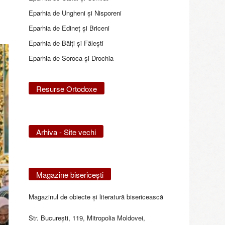
Eparhia de Ungheni și Nisporeni
Eparhia de Edineţ şi Briceni
Eparhia de Bălţi şi Făleşti
Eparhia de Soroca și Drochia
Resurse Ortodoxe
Arhiva - Site vechi
Magazine bisericeşti
Magazinul de obiecte şi literatură bisericească
Str. Bucureşti, 119, Mitropolia Moldovei,