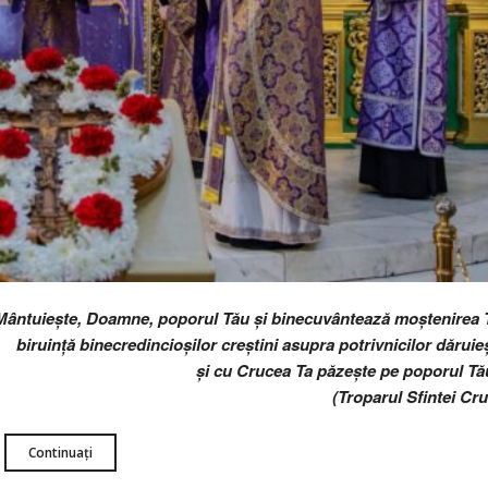
Mântuiește, Doamne, poporul Tău și binecuvântează moștenirea 
biruință binecredincioșilor creștini asupra potrivnicilor dăruie
și cu Crucea Ta păzește pe poporul Tă
(Troparul Sfintei Cru
Continuați