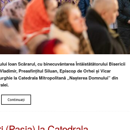
lui Ioan Scărarul, cu binecuvântarea Întâistătătorului Bisericii
Vladimir, Preasfințitul Siluan, Episcop de Orhei și Vicar
turghie la Catedrala Mitropolitană „Nașterea Domnului” din
alei.
Continuați
ri (Pasia) la Catedrala