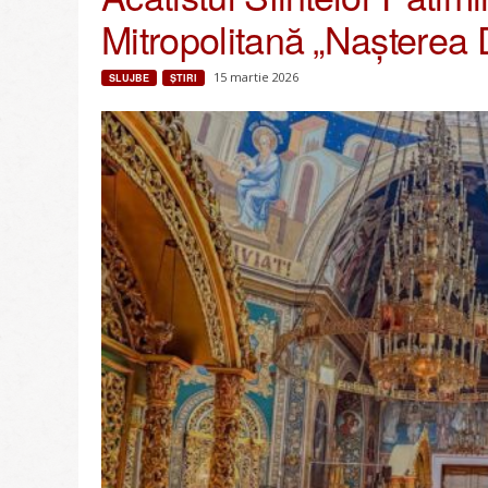
Mitropolitană „Nașterea
15 martie 2026
SLUJBE
ŞTIRI