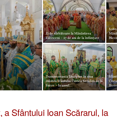
Sobor
Zi de sărbătoare la Mănăstirea
Mănăs
Zăbriceni – 27 de ani de la înființare
Nico
Dumnezeiasca Liturghie în ziua
Sfânt
cinstirii Sfântului Cuvios Serafim de la
Cneaz
Sarov – hramul...
Hore
5
 a Sfântului Ioan Scărarul, la