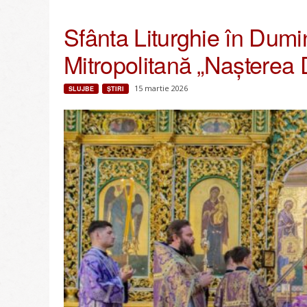
Sfânta Liturghie în Dumin
Mitropolitană „Nașterea
15 martie 2026
SLUJBE
ŞTIRI