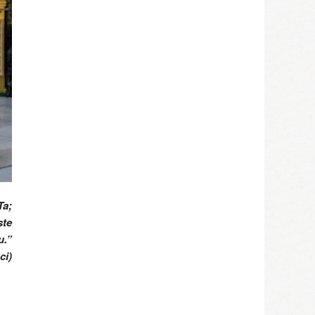
Ta;
ște
u.”
ci)