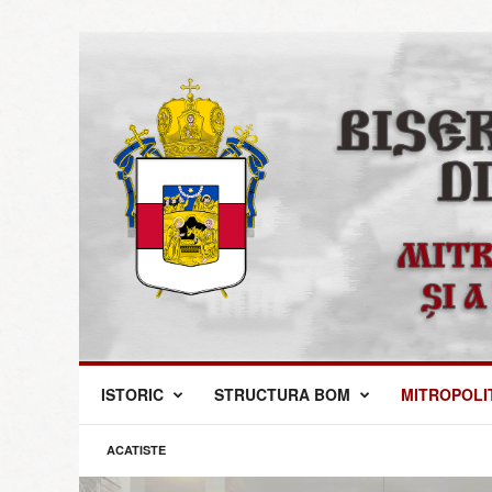
M
ISTORIC
STRUCTURA BOM
MITROPOLI
i
t
r
ACATISTE
o
p