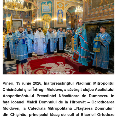
Vineri, 19 iunie 2026, Înaltpreasfințitul Vladimir, Mitropolitul
Chișinăului și al Întregii Moldove, a săvârșit slujba Acatistului
Acoperământului Preasfintei Născătoare de Dumnezeu în
fața icoanei Maicii Domnului de la Hîrbovăț – Ocrotitoarea
Moldovei, la Catedrala Mitropolitană „Nașterea Domnului”
din Chișinău, principalul lăcaș de cult al Bisericii Ortodoxe