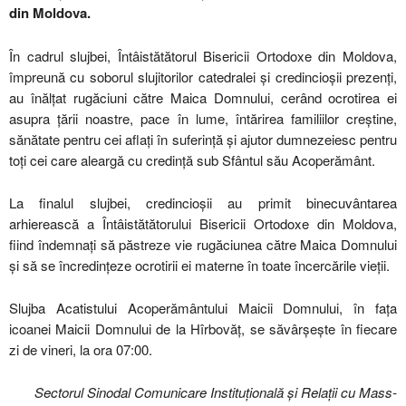
din Moldova.
În cadrul slujbei, Întâistătătorul Bisericii Ortodoxe din Moldova,
împreună cu soborul slujitorilor catedralei și credincioșii prezenți,
au înălțat rugăciuni către Maica Domnului, cerând ocrotirea ei
asupra țării noastre, pace în lume, întărirea familiilor creștine,
sănătate pentru cei aflați în suferință și ajutor dumnezeiesc pentru
toți cei care aleargă cu credință sub Sfântul său Acoperământ.
La finalul slujbei, credincioșii au primit binecuvântarea
arhierească a Întâistătătorului Bisericii Ortodoxe din Moldova,
fiind îndemnați să păstreze vie rugăciunea către Maica Domnului
și să se încredințeze ocrotirii ei materne în toate încercările vieții.
Slujba Acatistului Acoperământului Maicii Domnului, în fața
icoanei Maicii Domnului de la Hîrbovăț, se săvârșește în fiecare
zi de vineri, la ora 07:00.
Sectorul Sinodal Comunicare Instituțională și Relații cu Mass-