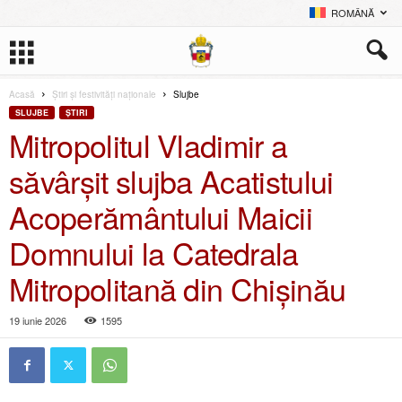
ROMÂNĂ
Acasă
Știri și festivități naționale
Slujbe
SLUJBE
ŞTIRI
Mitropolitul Vladimir a
săvârșit slujba Acatistului
Acoperământului Maicii
Domnului la Catedrala
Mitropolitană din Chișinău
19 iunie 2026
1595