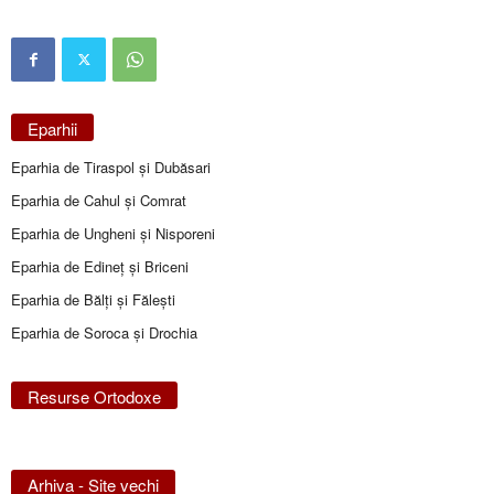
Eparhii
Eparhia de Tiraspol și Dubăsari
Eparhia de Cahul și Comrat
Eparhia de Ungheni și Nisporeni
Eparhia de Edineţ şi Briceni
Eparhia de Bălţi şi Făleşti
Eparhia de Soroca și Drochia
Resurse Ortodoxe
Arhiva - Site vechi