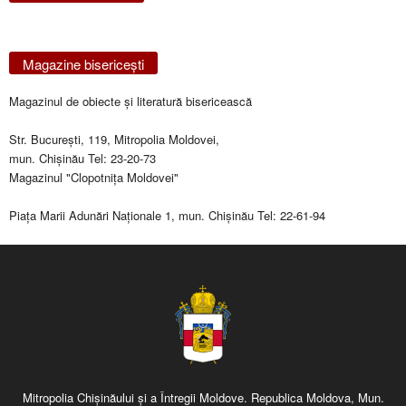
Magazine bisericeşti
Magazinul de obiecte şi literatură bisericească
Str. Bucureşti, 119, Mitropolia Moldovei,
mun. Chişinău Tel: 23-20-73
Magazinul "Clopotniţa Moldovei"
Piaţa Marii Adunări Naţionale 1, mun. Chişinău Tel: 22-61-94
Mitropolia Chişinăului şi a Întregii Moldove. Republica Moldova, Mun.