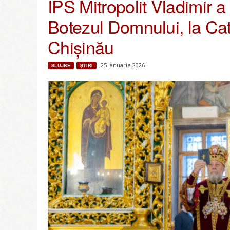
ÎPS Mitropolit Vladimir a
Botezul Domnului, la Cat
Chișinău
25 ianuarie 2026
SLUJBE
ŞTIRI