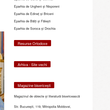
Eparhia de Ungheni și Nisporeni
Eparhia de Edineţ şi Briceni
Eparhia de Bălţi şi Făleşti
Eparhia de Soroca și Drochia
Resurse Ortodoxe
Arhiva - Site vechi
Magazine bisericeşti
Magazinul de obiecte şi literatură bisericească
Str. Bucureşti, 119, Mitropolia Moldovei,