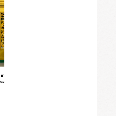
 în
rea