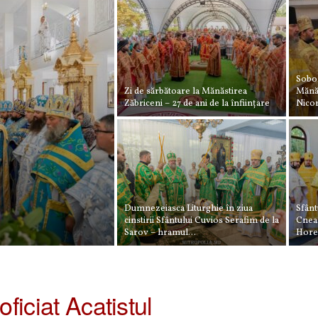
Sobor
Zi de sărbătoare la Mănăstirea
Mănăs
Zăbriceni – 27 de ani de la înființare
Nico
Dumnezeiasca Liturghie în ziua
Sfânt
cinstirii Sfântului Cuvios Serafim de la
Cneaz
Sarov – hramul...
Hore
6
oficiat Acatistul