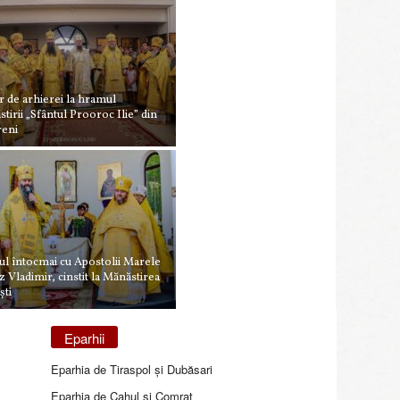
 de arhierei la hramul
tirii „Sfântul Prooroc Ilie” din
reni
ul întocmai cu Apostolii Marele
 Vladimir, cinstit la Mănăstirea
ști
Eparhii
Eparhia de Tiraspol și Dubăsari
Eparhia de Cahul și Comrat