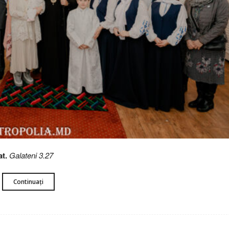
at.
Galateni 3.27
Continuați