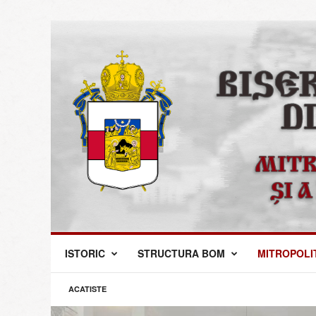
M
ISTORIC
STRUCTURA BOM
MITROPOLI
i
t
r
ACATISTE
o
p