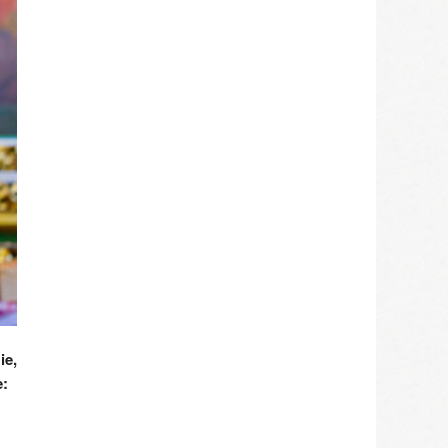
ie,
e: