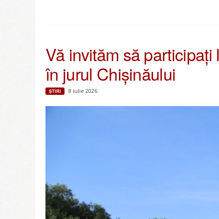
Vă invităm să participați 
în jurul Chișinăului
8 iulie 2026
ŞTIRI