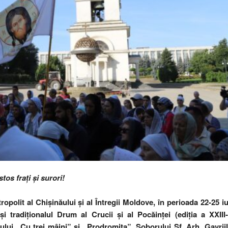
tos frați și surori!
ropolit al Chișinăului și al Întregii Moldove, în perioada 22-25 iu
și tradiționalul Drum al Crucii și al Pocăinței (ediția a XXIII-
lui „Cu trei mâini” și „Prodromița”, Soborului Sf. Arh. Gavriil