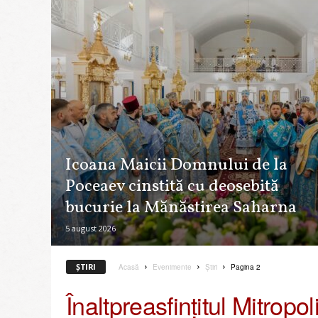
o
l
i
a
C
h
i
ş
i
n
Icoana Maicii Domnului de la
ă
u
Poceaev cinstită cu deosebită
l
bucurie la Mănăstirea Saharna
u
i
5 august 2026
ş
i
a
ŞTIRI
Acasă
Evenimente
Ştiri
Pagina 2
Î
Înaltpreasfințitul Mitropol
n
t