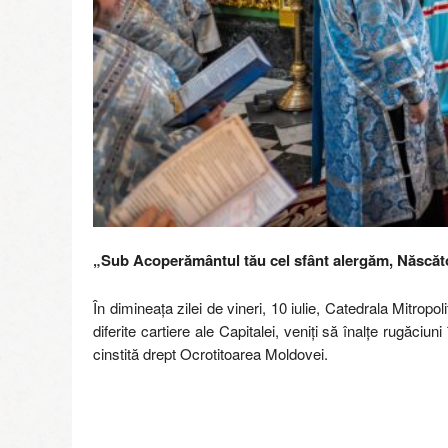
„Sub Acoperământul tău cel sfânt alergăm, Născă
În dimineața zilei de vineri, 10 iulie, Catedrala Mitro
diferite cartiere ale Capitalei, veniți să înalțe rugăci
cinstită drept Ocrotitoarea Moldovei.