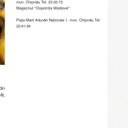
mun. Chişinău Tel: 23-20-73
Magazinul "Clopotniţa Moldovei"
Piaţa Marii Adunări Naţionale 1, mun. Chişinău Tel:
22-61-94
din
ăț,