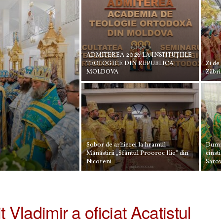
ADMITEREA 2026 LA INSTITUȚIILE
TEOLOGICE DIN REPUBLICA
Zi de
MOLDOVA
Zăbri
Sobor de arhierei la hramul
Dumne
Mănăstirii „Sfântul Prooroc Ilie” din
cinst
Nicoreni
Sarov
it Vladimir a oficiat Acatistul