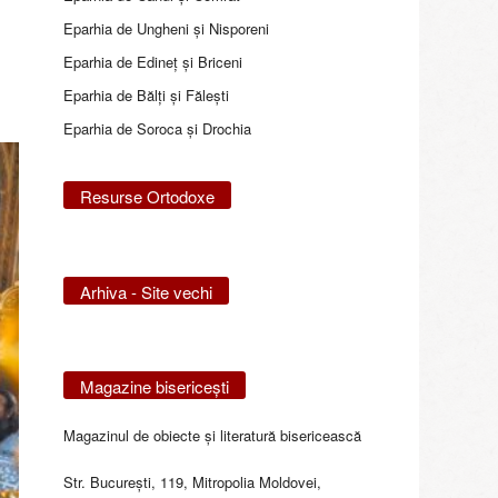
Eparhia de Ungheni și Nisporeni
Eparhia de Edineţ şi Briceni
Eparhia de Bălţi şi Făleşti
Eparhia de Soroca și Drochia
Resurse Ortodoxe
Arhiva - Site vechi
Magazine bisericeşti
Magazinul de obiecte şi literatură bisericească
Str. Bucureşti, 119, Mitropolia Moldovei,