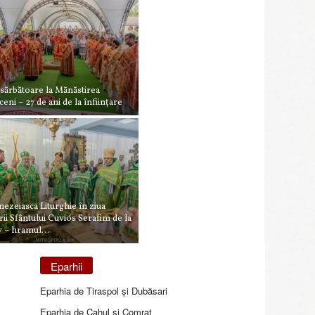
 sărbătoare la Mănăstirea
ceni – 27 de ani de la înființare
zeiasca Liturghie în ziua
irii Sfântului Cuvios Serafim de la
 – hramul...
Eparhii
Eparhia de Tiraspol și Dubăsari
Eparhia de Cahul și Comrat