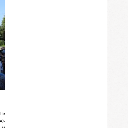
lie
a).
 și