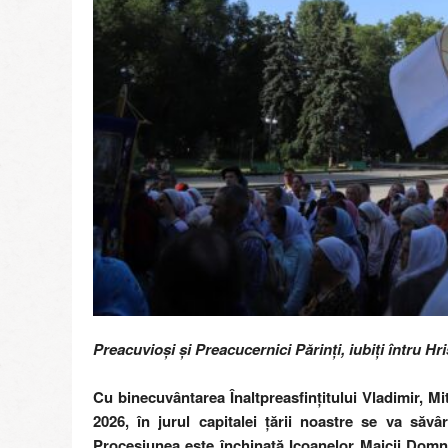
Preacuvioși și Preacucernici Părinți, iubiți întru Hris
Cu binecuvântarea Înaltpreasfințitului Vladimir, Mit
2026, în jurul capitalei țării noastre se va săvâr
Procesiunea este închinată Icoanelor Maicii Domnu