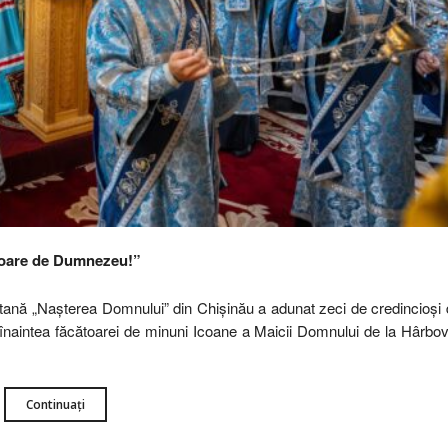
toare de Dumnezeu!”
politană „Nașterea Domnului” din Chișinău a adunat zeci de credincioși 
uni înaintea făcătoarei de minuni Icoane a Maicii Domnului de la Hârbov
Continuați