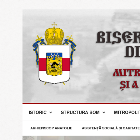
M
ISTORIC
STRUCTURA BOM
MITROPOLI
i
t
r
ARHIEPISCOP ANATOLIE
ASISTENȚĂ SOCIALĂ ȘI CARITATE
o
p