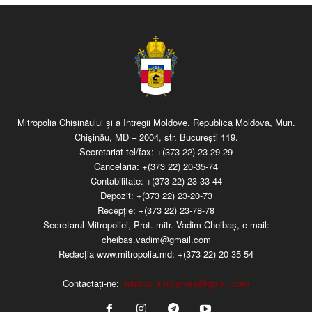
Mitropolia Chişinăului şi a Întregii Moldove. Republica Moldova, Mun.
Chişinău, MD – 2004, str. Bucureşti 119.
Secretariat tel/fax:
+(373 22) 23-29-29
Cancelaria:
+(373 22) 20-35-74
Contabilitate:
+(373 22) 23-33-44
Depozit:
+(373 22) 23-20-73
Recepţie:
+(373 22) 23-78-78
Secretarul Mitropoliei, Prot. mitr. Vadim Cheibaş, e-mail:
cheibas.vadim@gmail.com
Redacția www.mitropolia.md:
+(373 22) 20 35 54
Contactați-ne:
mitropoliamd.press@gmail.com