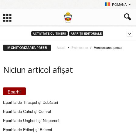
ROMÂNĂ
ACTIVITATE CU TINERII
APARIȚII EDITORIALE
MONITORIZAREA PRESEI
Acasă
Evenimente
Monitorizarea presei
Niciun articol afișat
Eparhii
Eparhia de Tiraspol și Dubăsari
Eparhia de Cahul și Comrat
Eparhia de Ungheni și Nisporeni
Eparhia de Edineţ şi Briceni