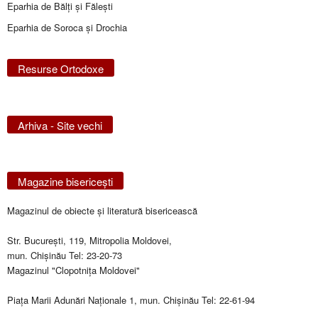
Eparhia de Bălţi şi Făleşti
Eparhia de Soroca și Drochia
Resurse Ortodoxe
Arhiva - Site vechi
Magazine bisericeşti
Magazinul de obiecte şi literatură bisericească
Str. Bucureşti, 119, Mitropolia Moldovei,
mun. Chişinău Tel: 23-20-73
Magazinul "Clopotniţa Moldovei"
Piaţa Marii Adunări Naţionale 1, mun. Chişinău Tel: 22-61-94