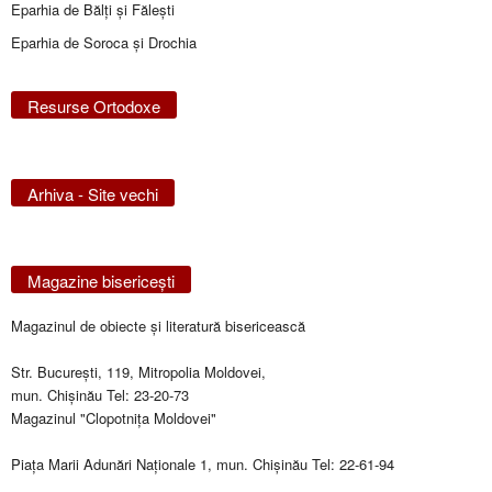
Eparhia de Bălţi şi Făleşti
Eparhia de Soroca și Drochia
Resurse Ortodoxe
Arhiva - Site vechi
Magazine bisericeşti
Magazinul de obiecte şi literatură bisericească
Str. Bucureşti, 119, Mitropolia Moldovei,
mun. Chişinău Tel: 23-20-73
Magazinul "Clopotniţa Moldovei"
Piaţa Marii Adunări Naţionale 1, mun. Chişinău Tel: 22-61-94