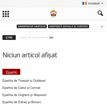
ROMÂNĂ
ARHIEPISCOP ANATOLIE
ASISTENȚĂ SOCIALĂ ȘI CARITATE
ŞTIRI
Acasă
Evenimente
Ştiri
Niciun articol afișat
Eparhii
Eparhia de Tiraspol și Dubăsari
Eparhia de Cahul și Comrat
Eparhia de Ungheni și Nisporeni
Eparhia de Edineţ şi Briceni