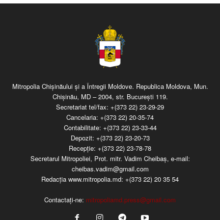
Mitropolia Chişinăului şi a Întregii Moldove. Republica Moldova, Mun.
Chişinău, MD – 2004, str. Bucureşti 119.
Secretariat tel/fax:
+(373 22) 23-29-29
Cancelaria:
+(373 22) 20-35-74
Contabilitate:
+(373 22) 23-33-44
Depozit:
+(373 22) 23-20-73
Recepţie:
+(373 22) 23-78-78
Secretarul Mitropoliei, Prot. mitr. Vadim Cheibaş, e-mail:
cheibas.vadim@gmail.com
Redacția www.mitropolia.md:
+(373 22) 20 35 54
Contactați-ne:
mitropoliamd.press@gmail.com