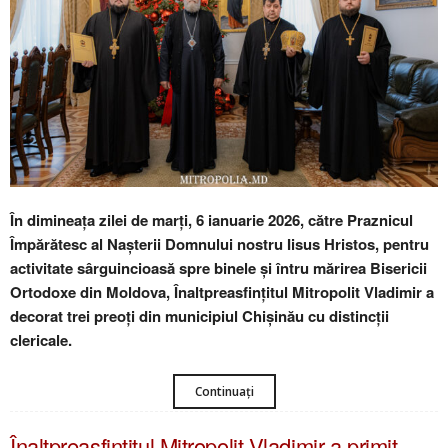
În dimineața zilei de marți, 6 ianuarie 2026, către Praznicul
Împărătesc al Nașterii Domnului nostru Iisus Hristos, pentru
activitate sârguincioasă spre binele și întru mărirea Bisericii
Ortodoxe din Moldova, Înaltpreasfințitul Mitropolit Vladimir a
decorat trei preoți din municipiul Chișinău cu distincții
clericale.
Continuați
Înaltpreasfințitul Mitropolit Vladimir a primit