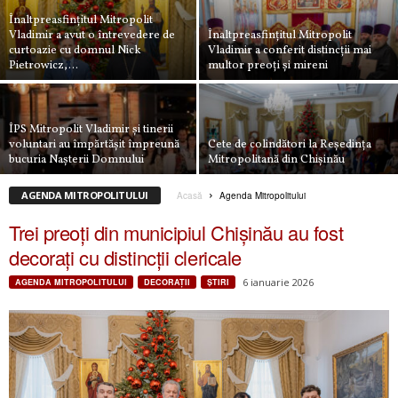
Înaltpreasfințitul Mitropolit
Vladimir a avut o întrevedere de
Înaltpreasfințitul Mitropolit
curtoazie cu domnul Nick
Vladimir a conferit distincții mai
Pietrowicz,...
multor preoți și mireni
ÎPS Mitropolit Vladimir și tinerii
voluntari au împărtășit împreună
Cete de colindători la Reşedinţa
bucuria Nașterii Domnului
Mitropolitană din Chișinău
AGENDA MITROPOLITULUI
Acasă
Agenda Mitropolitului
Trei preoți din municipiul Chișinău au fost
decorați cu distincții clericale
6 ianuarie 2026
AGENDA MITROPOLITULUI
DECORAŢII
ŞTIRI