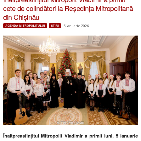
cete de colindători la Reședința Mitropolitană
din Chișinău
5 ianuarie 2026
AGENDA MITROPOLITULUI
ŞTIRI
Înaltpreasfințitul Mitropolit Vladimir a primit luni, 5 ianuarie