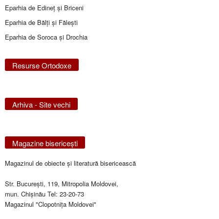
Eparhia de Edineţ şi Briceni
Eparhia de Bălţi şi Făleşti
Eparhia de Soroca și Drochia
Resurse Ortodoxe
Arhiva - Site vechi
Magazine bisericeşti
Magazinul de obiecte şi literatură bisericească
Str. Bucureşti, 119, Mitropolia Moldovei,
mun. Chişinău Tel: 23-20-73
Magazinul "Clopotniţa Moldovei"