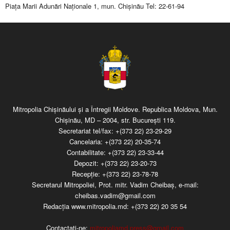
Piaţa Marii Adunări Naţionale 1, mun. Chişinău Tel: 22-61-94
Mitropolia Chişinăului şi a Întregii Moldove. Republica Moldova, Mun.
Chişinău, MD – 2004, str. Bucureşti 119.
Secretariat tel/fax:
+(373 22) 23-29-29
Cancelaria:
+(373 22) 20-35-74
Contabilitate:
+(373 22) 23-33-44
Depozit:
+(373 22) 23-20-73
Recepţie:
+(373 22) 23-78-78
Secretarul Mitropoliei, Prot. mitr. Vadim Cheibaş, e-mail:
cheibas.vadim@gmail.com
Redacția www.mitropolia.md:
+(373 22) 20 35 54
Contactați-ne:
mitropoliamd.press@gmail.com