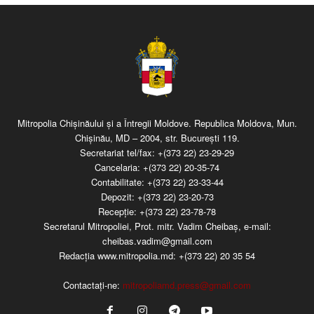
Mitropolia Chişinăului şi a Întregii Moldove. Republica Moldova, Mun.
Chişinău, MD – 2004, str. Bucureşti 119.
Secretariat tel/fax:
+(373 22) 23-29-29
Cancelaria:
+(373 22) 20-35-74
Contabilitate:
+(373 22) 23-33-44
Depozit:
+(373 22) 23-20-73
Recepţie:
+(373 22) 23-78-78
Secretarul Mitropoliei, Prot. mitr. Vadim Cheibaş, e-mail:
cheibas.vadim@gmail.com
Redacția www.mitropolia.md:
+(373 22) 20 35 54
Contactați-ne:
mitropoliamd.press@gmail.com