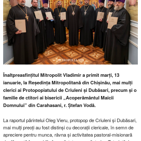
Înaltpreasfințitul Mitropolit Vladimir a primit marți, 13
ianuarie, la Reședința Mitropolitană din Chișinău, mai mulți
clerici ai Protopopiatului de Criuleni și Dubăsari, precum și o
familie de ctitori ai bisericii „Acoperământul Maicii
Domnului” din Carahasani, r. Ștefan Vodă.
La raportul părintelui Oleg Vieru, protopop de Criuleni și Dubăsari,
mai mulți preoți au fost distinși cu decorații clericale, în semn de
apreciere pentru munca, râvna și activitatea pastoral-misionară