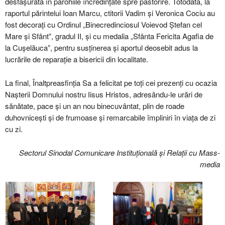
desfășurată în parohiile încredințate spre păstorire. Totodată, la
raportul părintelui Ioan Marcu, ctitorii Vadim și Veronica Cociu au
fost decorați cu Ordinul „Binecredinciosul Voievod Ștefan cel
Mare și Sfânt”, gradul II, și cu medalia „Sfânta Fericita Agafia de
la Cușelăuca”, pentru susținerea și aportul deosebit adus la
lucrările de reparație a bisericii din localitate.
La final, Înaltpreasfinția Sa a felicitat pe toți cei prezenți cu ocazia
Nașterii Domnului nostru Iisus Hristos, adresându-le urări de
sănătate, pace și un an nou binecuvântat, plin de roade
duhovnicești și de frumoase și remarcabile împliniri în viața de zi
cu zi.
Sectorul Sinodal Comunicare Instituțională și Relații cu Mass-
media