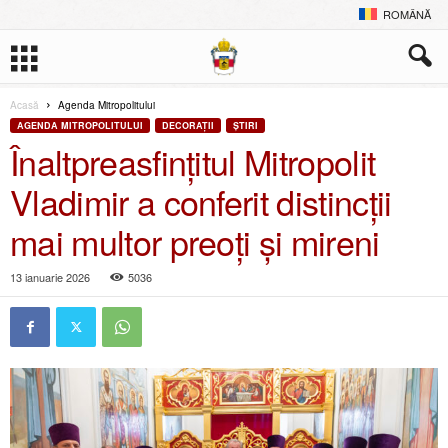
ROMÂNĂ
Acasă
Agenda Mitropolitului
AGENDA MITROPOLITULUI
DECORAŢII
ŞTIRI
Înaltpreasfințitul Mitropolit
Vladimir a conferit distincții
mai multor preoți și mireni
13 ianuarie 2026
5036