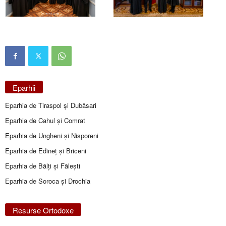
Eparhii
Eparhia de Tiraspol și Dubăsari
Eparhia de Cahul și Comrat
Eparhia de Ungheni și Nisporeni
Eparhia de Edineţ şi Briceni
Eparhia de Bălţi şi Făleşti
Eparhia de Soroca și Drochia
Resurse Ortodoxe