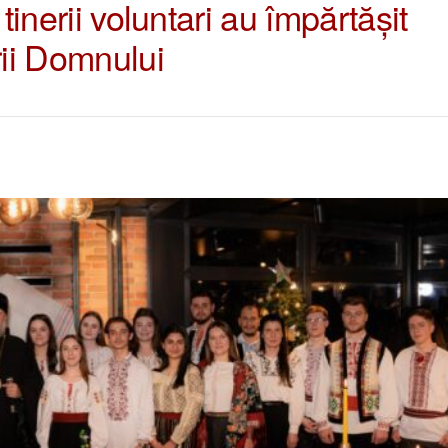
tinerii voluntari au împărtășit
ii Domnului