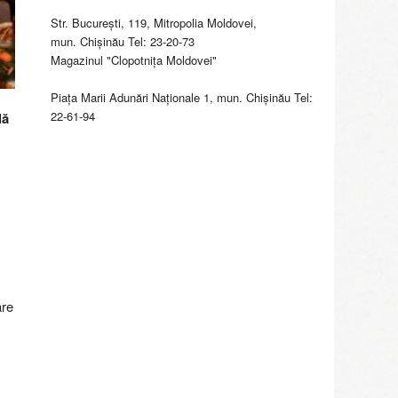
Str. Bucureşti, 119, Mitropolia Moldovei,
mun. Chişinău Tel: 23-20-73
Magazinul "Clopotniţa Moldovei"
Piaţa Marii Adunări Naţionale 1, mun. Chişinău Tel:
22-61-94
lă
are