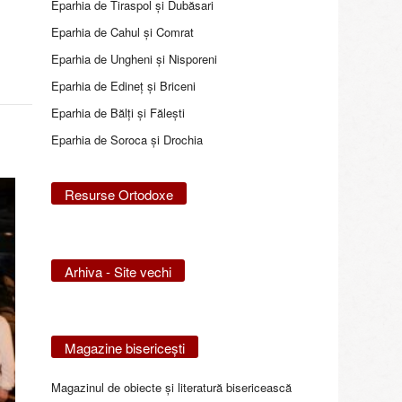
Eparhia de Tiraspol și Dubăsari
Eparhia de Cahul și Comrat
Eparhia de Ungheni și Nisporeni
Eparhia de Edineţ şi Briceni
Eparhia de Bălţi şi Făleşti
Eparhia de Soroca și Drochia
Resurse Ortodoxe
Arhiva - Site vechi
Magazine bisericeşti
Magazinul de obiecte şi literatură bisericească