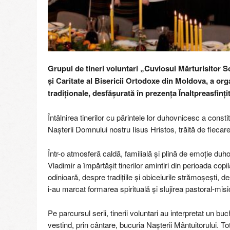
r
e
g
i
i
M
Grupul de tineri voluntari „Cuviosul Mărturisitor S
o
și Caritate al Bisericii Ortodoxe din Moldova, a org
l
d
tradiționale, desfășurată în prezența Înaltpreasfințit
o
v
Întâlnirea tinerilor cu părintele lor duhovnicesc a consti
e
Nașterii Domnului nostru Iisus Hristos, trăită de fiecare 
Într-o atmosferă caldă, familială și plină de emoție duho
Vladimir a împărtășit tinerilor amintiri din perioada cop
odinioară, despre tradițiile și obiceiurile strămoșești, 
i-au marcat formarea spirituală și slujirea pastoral-mis
Pe parcursul serii, tinerii voluntari au interpretat un bu
vestind, prin cântare, bucuria Nașterii Mântuitorului. To