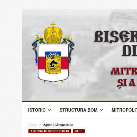
M
ISTORIC
STRUCTURA BOM
MITROPOLI
i
t
r
Acasă
Agenda Mitropolitului
o
AGENDA MITROPOLITULUI
ŞTIRI
p