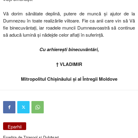
Vă dorim sănătate deplină, putere de muncă și ajutor de la
Dumnezeu în toate realizările viitoare. Fie ca anii care vin să Vă
fie binecuvântați, iar roadele muncii Dumneavoastră să continue
să aducă lumină și nădejde celor aflați în suferință.
Cu arhierești binecuvântări,
† VLADIMIR
Mitropolitul Chișinăului și al Întregii Moldove
Eparhii
Eparhia de Tiraspol și Dubăsari