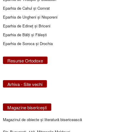
Eparhia de Cahul și Comrat
Eparhia de Ungheni și Nisporeni
Eparhia de Edineţ şi Briceni
Eparhia de Bălţi şi Făleşti
Eparhia de Soroca și Drochia
Resurse Ortodoxe
Arhiva - Site vechi
Magazine bisericeşti
Magazinul de obiecte şi literatură bisericească
Str. Bucureşti, 119, Mitropolia Moldovei,