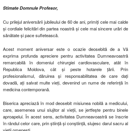
Stimate Domnule Profesor,
Cu prilejul aniversării jubileului de 60 de ani, primiți cele mai calde
și cordiale felicitări din partea noastră și cele mai sincere urări de
sănătate și pace sufletească.
Acest moment aniversar este o ocazie deosebită de a Vă
exprima profunda apreciere pentru activitatea Dumneavoastră
remarcabilă în domeniul chirurgiei cardiovasculare, atât în
Republica Moldova, cât și peste hotarele țării. Prin
profesionalismul, dăruirea și responsabilitatea de care dați
dovadă, ați salvat multe vieți, devenind un nume de referință în
medicina contemporană.
Biserica apreciază în mod deosebit misiunea nobilă a medicului,
care, asemenea unui slujitor al vieții, se jertfește pentru binele
aproapelui. În acest sens, activitatea Dumneavoastră se înscrie
în rândul celor care, prin știință și conștiință, slujesc darul sacru al
vieții omenești.