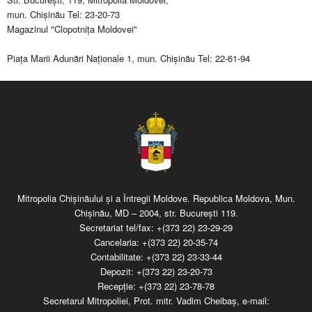
mun. Chişinău Tel: 23-20-73
Magazinul "Clopotniţa Moldovei"
Piaţa Marii Adunări Naţionale 1, mun. Chişinău Tel: 22-61-94
Mitropolia Chişinăului şi a Întregii Moldove. Republica Moldova, Mun.
Chişinău, MD – 2004, str. Bucureşti 119.
Secretariat tel/fax:
+(373 22) 23-29-29
Cancelaria:
+(373 22) 20-35-74
Contabilitate:
+(373 22) 23-33-44
Depozit:
+(373 22) 23-20-73
Recepţie:
+(373 22) 23-78-78
Secretarul Mitropoliei, Prot. mitr. Vadim Cheibaş, e-mail: