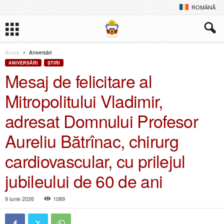
ROMÂNĂ
Acasă
Aniversări
ANIVERSĂRI
ŞTIRI
Mesaj de felicitare al
Mitropolitului Vladimir,
adresat Domnului Profesor
Aureliu Bătrînac, chirurg
cardiovascular, cu prilejul
jubileului de 60 de ani
9 iunie 2026
1089