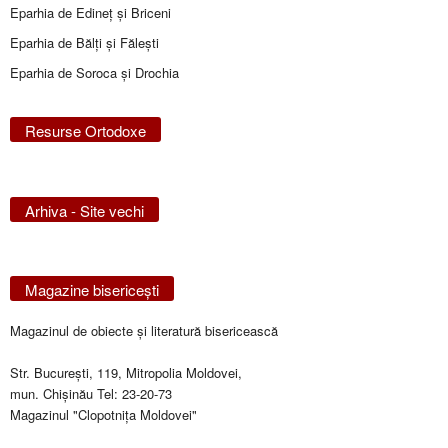
Eparhia de Edineţ şi Briceni
Eparhia de Bălţi şi Făleşti
Eparhia de Soroca și Drochia
Resurse Ortodoxe
Arhiva - Site vechi
Magazine bisericeşti
Magazinul de obiecte şi literatură bisericească
Str. Bucureşti, 119, Mitropolia Moldovei,
mun. Chişinău Tel: 23-20-73
Magazinul "Clopotniţa Moldovei"