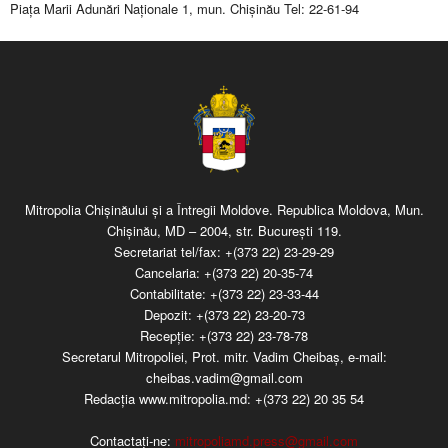
Piaţa Marii Adunări Naţionale 1, mun. Chişinău Tel: 22-61-94
Mitropolia Chişinăului şi a Întregii Moldove. Republica Moldova, Mun.
Chişinău, MD – 2004, str. Bucureşti 119.
Secretariat tel/fax:
+(373 22) 23-29-29
Cancelaria:
+(373 22) 20-35-74
Contabilitate:
+(373 22) 23-33-44
Depozit:
+(373 22) 23-20-73
Recepţie:
+(373 22) 23-78-78
Secretarul Mitropoliei, Prot. mitr. Vadim Cheibaş, e-mail:
cheibas.vadim@gmail.com
Redacția www.mitropolia.md:
+(373 22) 20 35 54
Contactați-ne:
mitropoliamd.press@gmail.com