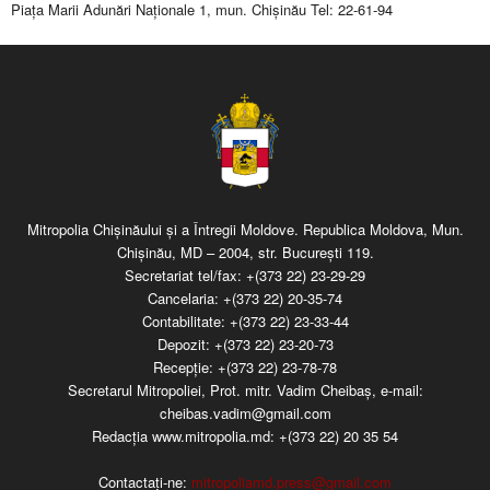
Piaţa Marii Adunări Naţionale 1, mun. Chişinău Tel: 22-61-94
Mitropolia Chişinăului şi a Întregii Moldove. Republica Moldova, Mun.
Chişinău, MD – 2004, str. Bucureşti 119.
Secretariat tel/fax:
+(373 22) 23-29-29
Cancelaria:
+(373 22) 20-35-74
Contabilitate:
+(373 22) 23-33-44
Depozit:
+(373 22) 23-20-73
Recepţie:
+(373 22) 23-78-78
Secretarul Mitropoliei, Prot. mitr. Vadim Cheibaş, e-mail:
cheibas.vadim@gmail.com
Redacția www.mitropolia.md:
+(373 22) 20 35 54
Contactați-ne:
mitropoliamd.press@gmail.com