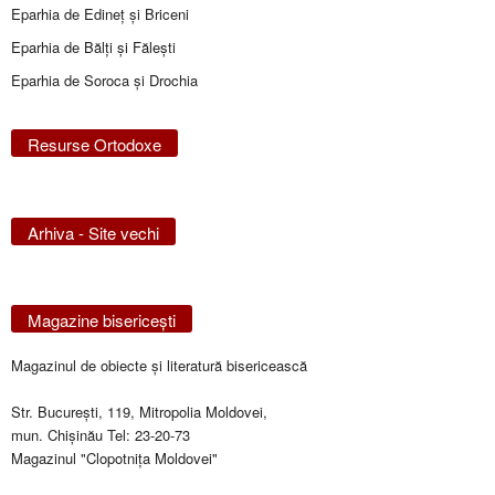
Eparhia de Edineţ şi Briceni
Eparhia de Bălţi şi Făleşti
Eparhia de Soroca și Drochia
Resurse Ortodoxe
Arhiva - Site vechi
Magazine bisericeşti
Magazinul de obiecte şi literatură bisericească
Str. Bucureşti, 119, Mitropolia Moldovei,
mun. Chişinău Tel: 23-20-73
Magazinul "Clopotniţa Moldovei"