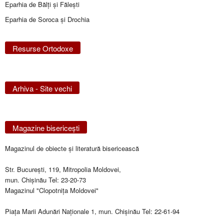
Eparhia de Bălţi şi Făleşti
Eparhia de Soroca și Drochia
Resurse Ortodoxe
Arhiva - Site vechi
Magazine bisericeşti
Magazinul de obiecte şi literatură bisericească
Str. Bucureşti, 119, Mitropolia Moldovei,
mun. Chişinău Tel: 23-20-73
Magazinul "Clopotniţa Moldovei"
Piaţa Marii Adunări Naţionale 1, mun. Chişinău Tel: 22-61-94