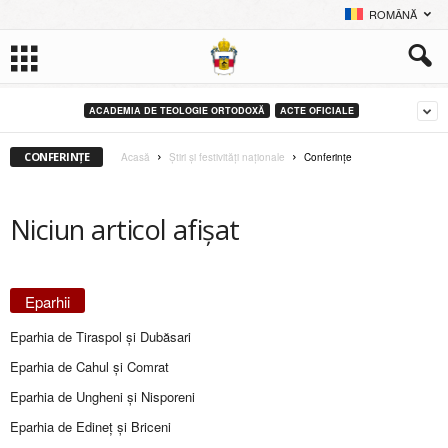
ROMÂNĂ
ACADEMIA DE TEOLOGIE ORTODOXĂ
ACTE OFICIALE
CONFERINȚE
Acasă
Știri și festivități naționale
Conferințe
Niciun articol afișat
Eparhii
Eparhia de Tiraspol și Dubăsari
Eparhia de Cahul și Comrat
Eparhia de Ungheni și Nisporeni
Eparhia de Edineţ şi Briceni