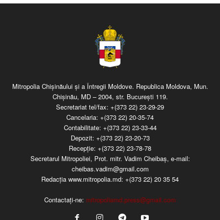
Mitropolia Chişinăului şi a Întregii Moldove. Republica Moldova, Mun.
Chişinău, MD – 2004, str. Bucureşti 119.
Secretariat tel/fax:
+(373 22) 23-29-29
Cancelaria:
+(373 22) 20-35-74
Contabilitate:
+(373 22) 23-33-44
Depozit:
+(373 22) 23-20-73
Recepţie:
+(373 22) 23-78-78
Secretarul Mitropoliei, Prot. mitr. Vadim Cheibaş, e-mail:
cheibas.vadim@gmail.com
Redacția www.mitropolia.md:
+(373 22) 20 35 54
Contactați-ne:
mitropoliamd.press@gmail.com