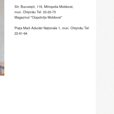
Str. Bucureşti, 119, Mitropolia Moldovei,
mun. Chişinău Tel: 23-20-73
Magazinul "Clopotniţa Moldovei"
Piaţa Marii Adunări Naţionale 1, mun. Chişinău Tel:
22-61-94