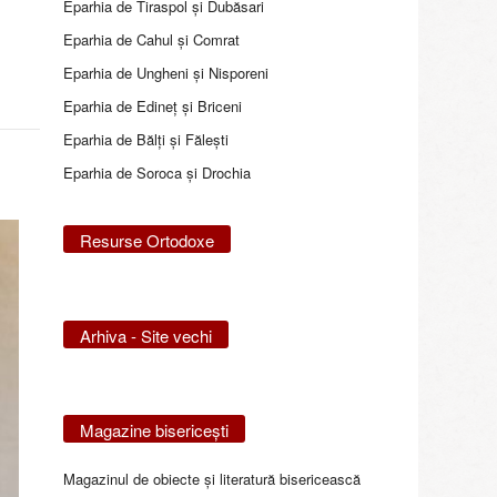
Eparhia de Tiraspol și Dubăsari
Eparhia de Cahul și Comrat
Eparhia de Ungheni și Nisporeni
Eparhia de Edineţ şi Briceni
Eparhia de Bălţi şi Făleşti
Eparhia de Soroca și Drochia
Resurse Ortodoxe
Arhiva - Site vechi
Magazine bisericeşti
Magazinul de obiecte şi literatură bisericească