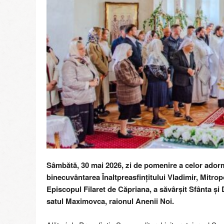
r
e
g
i
i
M
o
l
d
o
v
e
Sâmbătă, 30 mai 2026, zi de pomenire a celor adormi
binecuvântarea Înaltpreasfințitului Vladimir, Mitropo
Episcopul Filaret de Căpriana, a săvârșit Sfânta și
satul Maximovca, raionul Anenii Noi.