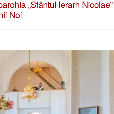
parohia „Sfântul Ierarh Nicolae”
nii Noi