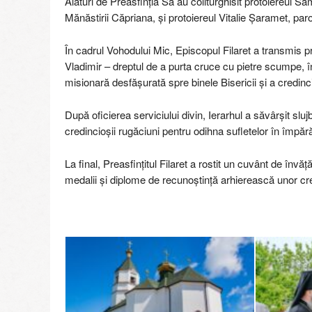
Alături de Preasfinția Sa au coliturghisit protoiereul Sam
Mănăstirii Căpriana, și protoiereul Vitalie Șaramet, paroh
În cadrul Vohodului Mic, Episcopul Filaret a transmis prot
Vladimir – dreptul de a purta cruce cu pietre scumpe, în
misionară desfășurată spre binele Bisericii și a credinci
După oficierea serviciului divin, Ierarhul a săvârșit slu
credincioșii rugăciuni pentru odihna sufletelor în împă
La final, Preasfințitul Filaret a rostit un cuvânt de învă
medalii și diplome de recunoștință arhierească unor credi