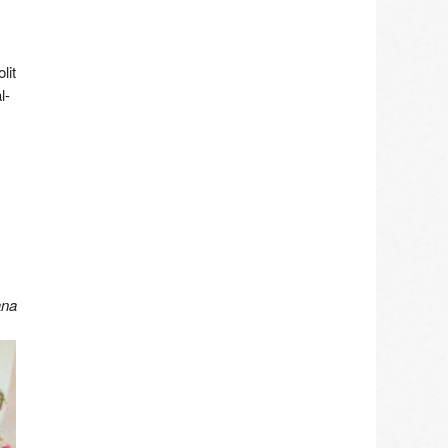
lit
l-
ana