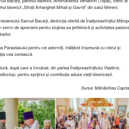
uil Bacarji, parohul bisericii, Arhimandritul Veniamin (Topal), cleric al
ul bisericii „Sfinții Arhangheli Mihail și Gavriil” din satul Mereni.
oiereului Samuil Bacarji, distincția oferită de Înaltpreasfințitul Mitropo
 semn de apreciere pentru slujirea sa jertfelnică și activitatea pastora
oșilor.
jba Parastasului pentru cei adormiți, înălțând împreună cu clerul și
răția cea cerească.
țătură, după care a înmânat, din partea Înaltpreasfințitului Vladimir,
ncioși, pentru sprijinul și contribuția aduse vieții bisericești.
Sursa: Mănăstirea Capri