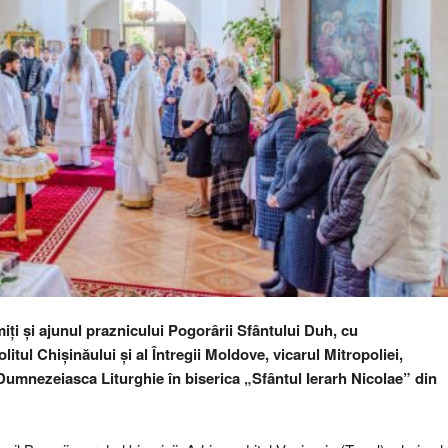
ți și ajunul praznicului Pogorârii Sfântului Duh, cu
litul Chișinăului și al Întregii Moldove, vicarul Mitropoliei,
 Dumnezeiasca Liturghie în biserica „Sfântul Ierarh Nicolae” din