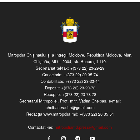
Mitropolia Chişinăului şi a Întregii Moldove. Republica Moldova, Mun.
Chişinău, MD – 2004, str. Bucureşti 119.
Secretariat tel/fax:
+(373 22) 23-29-29
Cancelaria:
+(373 22) 20-35-74
Contabilitate:
+(373 22) 23-33-44
Depozit:
+(373 22) 23-20-73
Recepţie:
+(373 22) 23-78-78
Secretarul Mitropoliei, Prot. mitr. Vadim Cheibaş, e-mail:
cheibas.vadim@gmail.com
Redacția www.mitropolia.md:
+(373 22) 20 35 54
Contactați-ne:
mitropoliamd.press@gmail.com