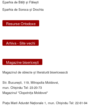
Eparhia de Bălţi şi Făleşti
Eparhia de Soroca și Drochia
Resurse Ortodoxe
Arhiva - Site vechi
Magazine bisericeşti
Magazinul de obiecte şi literatură bisericească
Str. Bucureşti, 119, Mitropolia Moldovei,
mun. Chişinău Tel: 23-20-73
Magazinul "Clopotniţa Moldovei"
Piaţa Marii Adunări Naţionale 1, mun. Chişinău Tel: 22-61-94