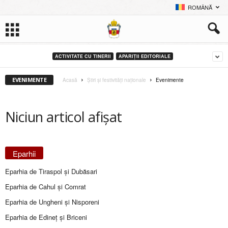
ROMÂNĂ
ACTIVITATE CU TINERII
APARIȚII EDITORIALE
EVENIMENTE
Acasă
Știri și festivități naționale
Evenimente
Niciun articol afișat
Eparhii
Eparhia de Tiraspol și Dubăsari
Eparhia de Cahul și Comrat
Eparhia de Ungheni și Nisporeni
Eparhia de Edineţ şi Briceni