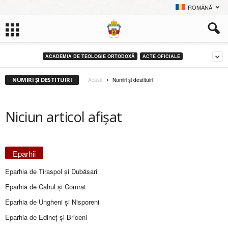
ROMÂNĂ
ACADEMIA DE TEOLOGIE ORTODOXĂ
ACTE OFICIALE
NUMIRI ȘI DESTITUIRI
Acasă
Numiri și destituiri
Niciun articol afișat
Eparhii
Eparhia de Tiraspol și Dubăsari
Eparhia de Cahul și Comrat
Eparhia de Ungheni și Nisporeni
Eparhia de Edineţ şi Briceni