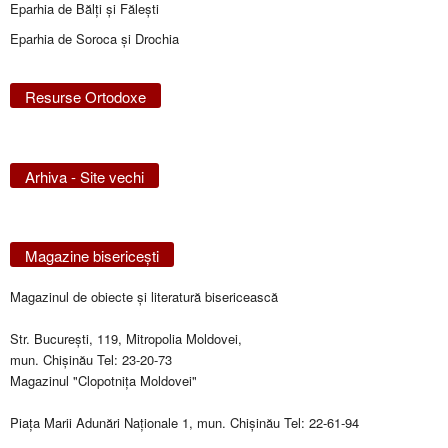
Eparhia de Bălţi şi Făleşti
Eparhia de Soroca și Drochia
Resurse Ortodoxe
Arhiva - Site vechi
Magazine bisericeşti
Magazinul de obiecte şi literatură bisericească
Str. Bucureşti, 119, Mitropolia Moldovei,
mun. Chişinău Tel: 23-20-73
Magazinul "Clopotniţa Moldovei"
Piaţa Marii Adunări Naţionale 1, mun. Chişinău Tel: 22-61-94