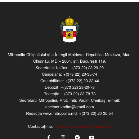
Mitropolia Chişinăului şi a Întregii Moldove. Republica Moldova, Mun.
Chişinău, MD – 2004, str. Bucureşti 119.
Secretariat tel/fax:
+(373 22) 23-29-29
Cancelaria:
+(373 22) 20-35-74
Contabilitate:
+(373 22) 23-33-44
Depozit:
+(373 22) 23-20-73
Recepţie:
+(373 22) 23-78-78
Secretarul Mitropoliei, Prot. mitr. Vadim Cheibaş, e-mail:
cheibas.vadim@gmail.com
Redacția www.mitropolia.md:
+(373 22) 20 35 54
Contactați-ne:
mitropoliamd.press@gmail.com