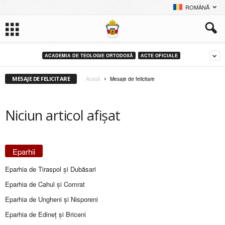
ROMÂNĂ
ACADEMIA DE TEOLOGIE ORTODOXĂ
ACTE OFICIALE
MESAJE DE FELICITARE
Acasă
Mesaje de felicitare
Niciun articol afișat
Eparhii
Eparhia de Tiraspol și Dubăsari
Eparhia de Cahul și Comrat
Eparhia de Ungheni și Nisporeni
Eparhia de Edineţ şi Briceni