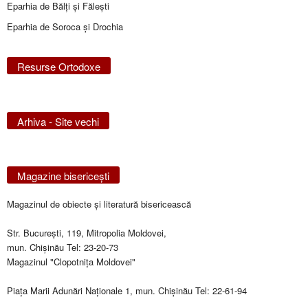
Eparhia de Bălţi şi Făleşti
Eparhia de Soroca și Drochia
Resurse Ortodoxe
Arhiva - Site vechi
Magazine bisericeşti
Magazinul de obiecte şi literatură bisericească
Str. Bucureşti, 119, Mitropolia Moldovei,
mun. Chişinău Tel: 23-20-73
Magazinul "Clopotniţa Moldovei"
Piaţa Marii Adunări Naţionale 1, mun. Chişinău Tel: 22-61-94