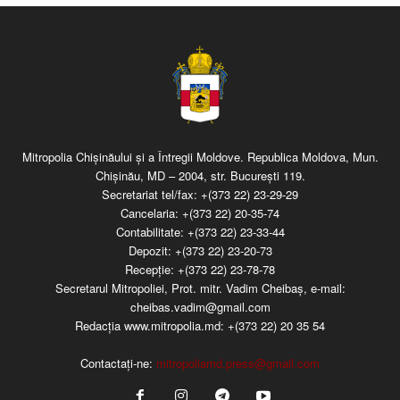
Mitropolia Chişinăului şi a Întregii Moldove. Republica Moldova, Mun.
Chişinău, MD – 2004, str. Bucureşti 119.
Secretariat tel/fax:
+(373 22) 23-29-29
Cancelaria:
+(373 22) 20-35-74
Contabilitate:
+(373 22) 23-33-44
Depozit:
+(373 22) 23-20-73
Recepţie:
+(373 22) 23-78-78
Secretarul Mitropoliei, Prot. mitr. Vadim Cheibaş, e-mail:
cheibas.vadim@gmail.com
Redacția www.mitropolia.md:
+(373 22) 20 35 54
Contactați-ne:
mitropoliamd.press@gmail.com