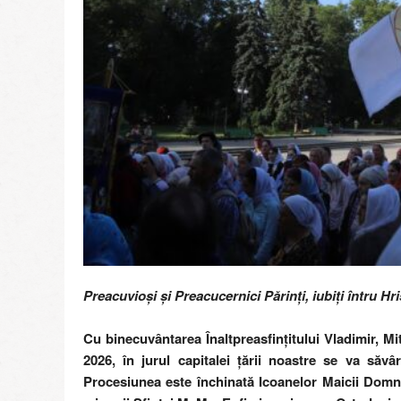
r
e
g
i
i
M
o
l
d
o
v
e
Preacuvioși și Preacucernici Părinți, iubiți întru Hris
Cu binecuvântarea Înaltpreasfințitului Vladimir, Mit
2026, în jurul capitalei țării noastre se va săvâr
Procesiunea este închinată Icoanelor Maicii Domnu