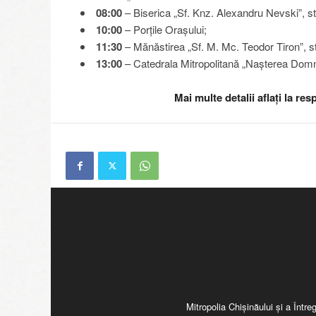
08:00
– Biserica „Sf. Knz. Alexandru Nevski”, str
10:00
– Porțile Orașului;
11:30
– Mănăstirea „Sf. M. Mc. Teodor Tiron”, str
13:00
– Catedrala Mitropolitană „Nașterea Dom
Mai multe detalii aflați la r
Mitropolia Chişinăului şi a Înt