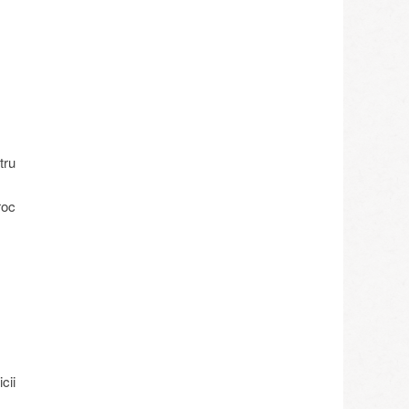
tru
roc
cii