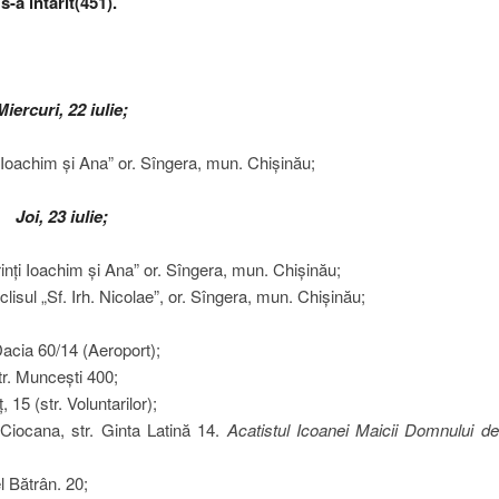
-a întărit(451).
Miercuri, 22 iulie;
ți Ioachim și Ana” or. Sîngera, mun. Chișinău;
Joi, 23 iulie;
rinți Ioachim și Ana” or. Sîngera, mun. Chișinău;
clisul „Sf. Irh. Nicolae”, or. Sîngera, mun. Chișinău;
 Dacia 60/14 (Aeroport);
tr. Muncești 400;
 15 (str. Voluntarilor);
Ciocana, str. Ginta Latină 14.
Acatistul Icoanei Maicii Domnului de
l Bătrân. 20;