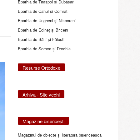
Eparhia de Tiraspol și Dubăsari
Eparhia de Cahul și Comrat
Eparhia de Ungheni și Nisporeni
Eparhia de Edineţ şi Briceni
Eparhia de Bălţi şi Făleşti
Eparhia de Soroca și Drochia
Resurse Ortodoxe
Arhiva - Site vechi
Magazine bisericeşti
Magazinul de obiecte şi literatură bisericească