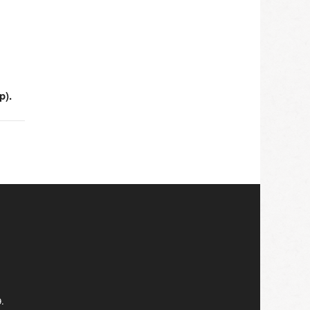
p).
.