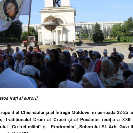
tos frați și surori!
ropolit al Chișinăului și al Întregii Moldove, în perioada 22-25 iu
și tradiționalul Drum al Crucii și al Pocăinței (ediția a XXIII-
lui „Cu trei mâini” și „Prodromița”, Soborului Sf. Arh. Gavriil