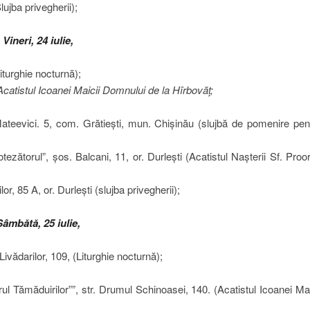
lujba privegherii);
Vineri, 24 iulie,
Liturghie nocturnă);
Acatistul Icoanei Maicii Domnului de la Hîrbovăț;
Mateevici. 5, com. Grătiești, mun. Chișinău (slujbă de pomenire pen
zătorul”, șos. Balcani, 11, or. Durlești (Acatistul Nașterii Sf. Proo
or, 85 A, or. Durlești (slujba privegherii);
Sâmbătă, 25 iulie,
 Livădarilor, 109, (Liturghie nocturnă);
l Tămăduirilor””, str. Drumul Schinoasei, 140. (Acatistul Icoanei Mai