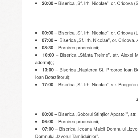
20:00
– Biserica „Sf. Irh. Nicolae”, or. Cricova (S
00:00
– Biserica „Sf. Irh. Nicolae”, or. Cricova (
07:00
– Biserica „Sf. Irh. Nicolae”, or. Cricova.
08:30
– Pornirea procesiunii;
10:00
– Biserica „Sfânta Treime”, str. Alexei 
adormiți);
13:00
– Biserica „Nașterea Sf. Prooroc Ioan Bote
Ioan Botezătorul);
17:00
– Biserica „Sf. Irh. Nicolae”, str. Podgorenil
00:00
– Biserica „Soborul Sfinților Apostoli”, str.
06:00
– Pornirea procesiunii;
07:00
– Biserica „Icoana Maicii Domnului „Izvoru
Domnului „Izvorul Tămăduirilor”.