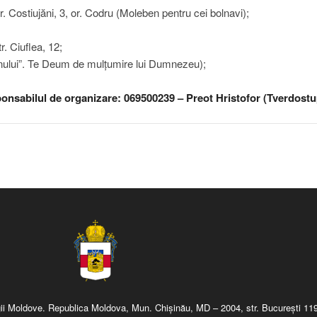
. Costiujăni, 3, or. Codru (Moleben pentru cei bolnavi);
. Ciuflea, 12;
nului”. Te Deum de mulțumire lui Dumnezeu);
esponsabilul de organizare: 069500239 – Preot Hristofor (Tverdostu
regii Moldove. Republica Moldova, Mun. Chişinău, MD – 2004, str. Bucureşti 119