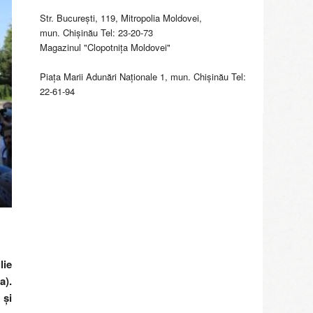
Str. Bucureşti, 119, Mitropolia Moldovei,
mun. Chişinău Tel: 23-20-73
Magazinul "Clopotniţa Moldovei"
Piaţa Marii Adunări Naţionale 1, mun. Chişinău Tel:
22-61-94
lie
a).
 și