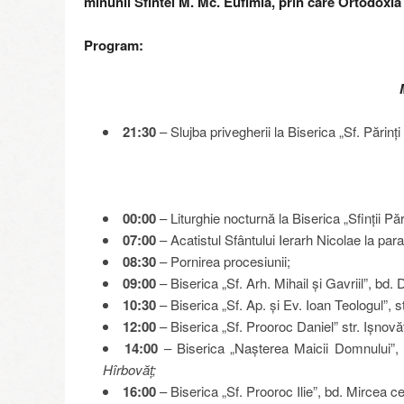
minunii Sfintei M. Mc. Eufimia, prin care Ortodoxia s
Program:
21:30
– Slujba privegherii la Biserica „Sf. Părin
00:00
– Liturghie nocturnă la Biserica „Sfinții Pă
07:00
– Acatistul Sfântului Ierarh Nicolae la para
08:30
– Pornirea procesiunii;
09:00
– Biserica „Sf. Arh. Mihail și Gavriil”, bd.
10:30
– Biserica „Sf. Ap. și Ev. Ioan Teologul”, s
12:00
– Biserica „Sf. Prooroc Daniel” str. Ișnovăț,
14:00
– Biserica „Nașterea Maicii Domnului”, 
Hîrbovăț;
16:00
– Biserica „Sf. Prooroc Ilie”, bd. Mircea ce