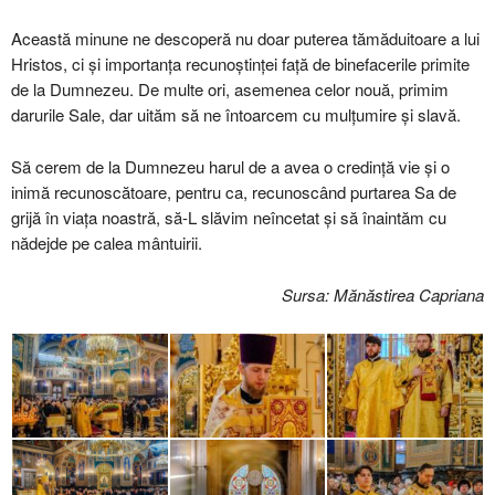
Această minune ne descoperă nu doar puterea tămăduitoare a lui
Hristos, ci și importanța recunoștinței față de binefacerile primite
de la Dumnezeu. De multe ori, asemenea celor nouă, primim
darurile Sale, dar uităm să ne întoarcem cu mulțumire și slavă.
Să cerem de la Dumnezeu harul de a avea o credință vie și o
inimă recunoscătoare, pentru ca, recunoscând purtarea Sa de
grijă în viața noastră, să-L slăvim neîncetat și să înaintăm cu
nădejde pe calea mântuirii.
Sursa: Mănăstirea Capriana