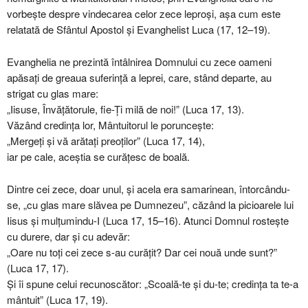
vorbește despre vindecarea celor zece leproși, așa cum este
relatată de Sfântul Apostol și Evanghelist Luca (17, 12–19).
Evanghelia ne prezintă întâlnirea Domnului cu zece oameni
apăsați de greaua suferință a leprei, care, stând departe, au
strigat cu glas mare:
„Iisuse, Învățătorule, fie-Ți milă de noi!” (Luca 17, 13).
Văzând credința lor, Mântuitorul le poruncește:
„Mergeți și vă arătați preoților” (Luca 17, 14),
iar pe cale, aceștia se curățesc de boală.
Dintre cei zece, doar unul, și acela era samarinean, întorcându-
se, „cu glas mare slăvea pe Dumnezeu”, căzând la picioarele lui
Iisus și mulțumindu-I (Luca 17, 15–16). Atunci Domnul rostește
cu durere, dar și cu adevăr:
„Oare nu toți cei zece s-au curățit? Dar cei nouă unde sunt?”
(Luca 17, 17).
Și îi spune celui recunoscător: „Scoală-te și du-te; credința ta te-a
mântuit” (Luca 17, 19).