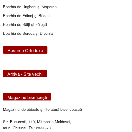
Eparhia de Ungheni și Nisporeni
Eparhia de Edineţ şi Briceni
Eparhia de Bălţi şi Făleşti
Eparhia de Soroca și Drochia
Resurse Ortodoxe
Arhiva - Site vechi
Magazine bisericeşti
Magazinul de obiecte şi literatură bisericească
Str. Bucureşti, 119, Mitropolia Moldovei,
mun. Chişinău Tel: 23-20-73