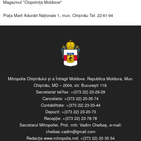
Magazinul "Clopotniţa Moldovei"
Piaţa Marii Adunări Naţionale 1, mun. Chişinău Tel: 22-61-94
Mitropolia Chişinăului şi a Întregii Moldove. Republica Moldova, Mun.
Chişinău, MD – 2004, str. Bucureşti 119.
Secretariat tel/fax:
+(373 22) 23-29-29
Cancelaria:
+(373 22) 20-35-74
Contabilitate:
+(373 22) 23-33-44
Depozit:
+(373 22) 23-20-73
Recepţie:
+(373 22) 23-78-78
Secretarul Mitropoliei, Prot. mitr. Vadim Cheibaş, e-mail:
cheibas.vadim@gmail.com
Redacția www.mitropolia.md:
+(373 22) 20 35 54