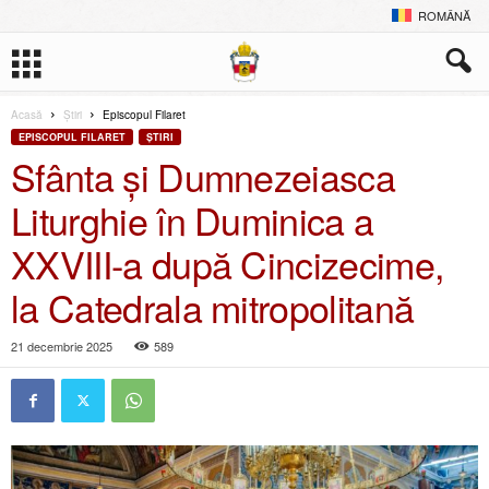
ROMÂNĂ
Acasă
Ştiri
Episcopul Filaret
EPISCOPUL FILARET
ŞTIRI
Sfânta și Dumnezeiasca
Liturghie în Duminica a
XXVIII-a după Cincizecime,
la Catedrala mitropolitană
21 decembrie 2025
589