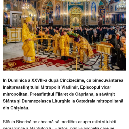
În Duminica a XXVIII-a după Cincizecime, cu binecuvântarea
Înaltpreasfințitului Mitropolit Vladimir, Episcopul vicar
mitropolitan, Preasfințitul Filaret de Căpriana, a săvârșit
Sfânta și Dumnezeiasca Liturghie la Catedrala mitropolitană
din Chișinău.
Sfânta Biserică ne cheamă să medităm asupra milei și iubirii
nemărginite a Mântuitorului Hristos, prin Evanghelia care ne