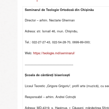
o
l
Seminarul de Teologie Ortodoxă din Chișinău
i
a
Director – arhim. Nectarie Gherman
C
h
Adresa: str. Ismail 46, mun. Chișinău,
i
ş
Tel.: 022-27-27-43, 022-54-28-70, 0699-89-000;
i
n
Web:
https://teologie.md/seminarul/
ă
u
.………………………………………
l
u
Școala de cântăreți bisericești
i
ş
i
Liceul Teoretic „Grigore Grigoriu”, profil arte (muzică), cu 
a
Î
Responsabil – arhim. Andrei Cotruță
n
t
Adresa: MD-4319, s. Hagimus, r. Căușeni, mănăstirea Sfint