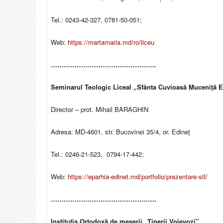
r
e
Tel.: 0243-42-327, 0781-50-051;
g
i
Web:
https://martamaria.md/ro/liceu
i
M
………………………………………….
o
l
Seminarul Teologic Liceal „Sfânta Cuvioasă Muceniță E
d
o
v
Director – prot. Mihail BARAGHIN
e
Adresa: MD-4601, str. Bucovinei 35/4, or. Edineț
Tel.: 0246-21-523, 0794-17-442;
Web:
https://eparhia-edinet.md/portfolio/prezentare-stl/
………………………………………….
Instituția Ortodoxă de meserii „Tinerii Voievozi”