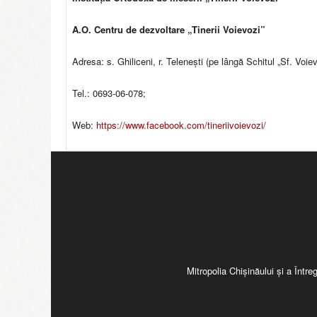
A.O. Centru de dezvoltare „Tinerii Voievozi”
Adresa: s. Ghiliceni, r. Telenești (pe lângă Schitul „Sf. Voi
Tel.: 0693-06-078;
Web:
https://www.facebook.com/tineriivoievozi/
Mitropolia Chişinăului şi a Înt