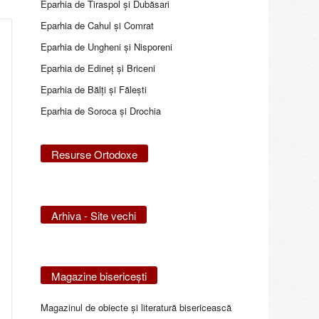
Eparhia de Tiraspol și Dubăsari
Eparhia de Cahul și Comrat
Eparhia de Ungheni și Nisporeni
Eparhia de Edineţ şi Briceni
Eparhia de Bălţi şi Făleşti
Eparhia de Soroca și Drochia
Resurse Ortodoxe
Arhiva - Site vechi
Magazine bisericeşti
Magazinul de obiecte şi literatură bisericească