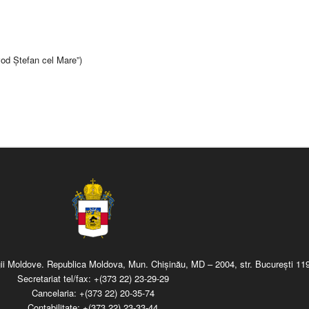
evod Ștefan cel Mare”)
regii Moldove. Republica Moldova, Mun. Chişinău, MD – 2004, str. Bucureşti 119
Secretariat tel/fax:
+(373 22) 23-29-29
Cancelaria:
+(373 22) 20-35-74
Contabilitate:
+(373 22) 23-33-44