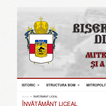
M
ISTORIC
STRUCTURA BOM
MITROPOLI
i
t
r
Acasă
ÎNVĂȚĂMÂNT LICEAL
o
ÎNVĂȚĂMÂNT LICEAL
p