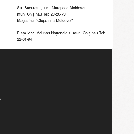
Str. Bucureşti, 119, Mitropolia Moldovei,
mun. Chişinău Tel: 23-20-73
Magazinul "Clopotniţa Moldovei"
Piaţa Marii Adunări Naţionale 1, mun. Chişinău Tel:
22-61-94
.