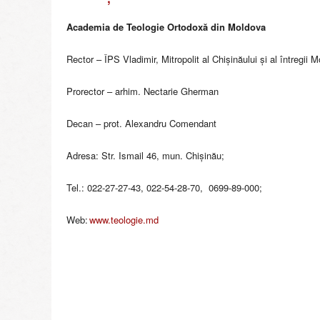
o
l
Academia de Teologie Ortodoxă din Moldova
i
a
Rector – ÎPS Vladimir, Mitropolit al Chișinăului și al întregii 
C
h
Prorector – arhim. Nectarie Gherman
i
ş
Decan – prot. Alexandru Comendant
i
n
Adresa: Str. Ismail 46, mun. Chișinău;
ă
u
Tel.: 022-27-27-43, 022-54-28-70, 0699-89-000;
l
u
Web:
www.teologie.md
i
ş
i
a
Î
n
t