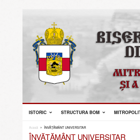
M
ISTORIC
STRUCTURA BOM
MITROPOLI
i
t
r
Acasă
ÎNVĂȚĂMÂNT UNIVERSITAR
o
ÎNVĂȚĂMÂNT UNIVERSITAR
p