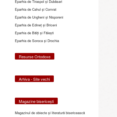
Eparhia de Tiraspol și Dubăsari
Eparhia de Cahul și Comrat
Eparhia de Ungheni și Nisporeni
Eparhia de Edineţ şi Briceni
Eparhia de Bălţi şi Făleşti
Eparhia de Soroca și Drochia
Resurse Ortodoxe
Arhiva - Site vechi
Magazine bisericeşti
Magazinul de obiecte şi literatură bisericească