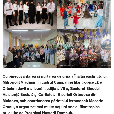
Cu binecuvântarea și purtarea de grijă a Înaltpreasfințitului
Mitropolit Vladimir, în cadrul Campaniei filantropice „De
Crăciun devii mai bun!”, ediția a VII-a, Sectorul Sinodal
Asistență Socială și Caritate al Bisericii Ortodoxe din
Moldova, sub coordonarea părintelui ieromonah Macarie
Crudu, a organizat mai multe acțiuni social-filantropice
prilejuite de Praznicul Nașterii Domnului.