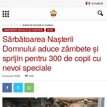
ROMÂNĂ
Acasă
Ştiri
Asistență Socială și Caritate
ASISTENȚĂ SOCIALĂ ȘI CARITATE
ŞTIRI
Sărbătoarea Nașterii
Domnului aduce zâmbete și
sprijin pentru 300 de copii cu
nevoi speciale
6 ianuarie 2026
808