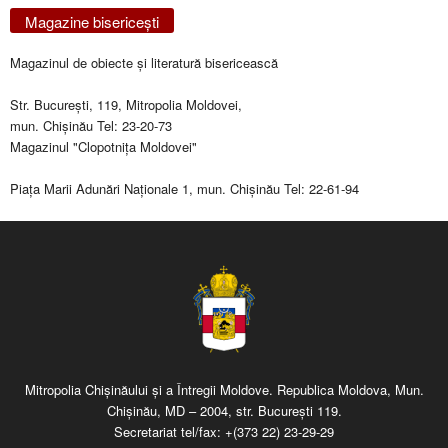
Magazine bisericeşti
Magazinul de obiecte şi literatură bisericească
Str. Bucureşti, 119, Mitropolia Moldovei,
mun. Chişinău Tel: 23-20-73
Magazinul "Clopotniţa Moldovei"
Piaţa Marii Adunări Naţionale 1, mun. Chişinău Tel: 22-61-94
Mitropolia Chişinăului şi a Întregii Moldove. Republica Moldova, Mun.
Chişinău, MD – 2004, str. Bucureşti 119.
Secretariat tel/fax:
+(373 22) 23-29-29