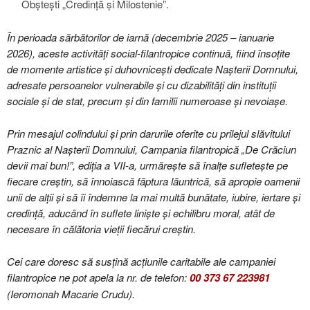
Obștești „Credință și Milostenie”.
În perioada sărbătorilor de iarnă (decembrie 2025 – ianuarie
2026), aceste activități social-filantropice continuă, fiind însoțite
de momente artistice și duhovnicești dedicate Nașterii Domnului,
adresate persoanelor vulnerabile și cu dizabilități din instituții
sociale și de stat, precum și din familii numeroase și nevoiașe.
Prin mesajul colindului și prin darurile oferite cu prilejul slăvitului
Praznic al Nașterii Domnului, Campania filantropică „De Crăciun
devii mai bun!”, ediția a VII-a, urmărește să înalțe sufletește pe
fiecare creștin, să înnoiască făptura lăuntrică, să apropie oamenii
unii de alții și să îi îndemne la mai multă bunătate, iubire, iertare și
credință, aducând în suflete liniște și echilibru moral, atât de
necesare în călătoria vieții fiecărui creștin.
Cei care doresc să susțină acțiunile caritabile ale campaniei
filantropice ne pot apela la nr. de telefon:
00 373 67 223981
(Ieromonah Macarie Crudu).