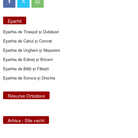
Eparhii
Eparhia de Tiraspol și Dubăsari
Eparhia de Cahul și Comrat
Eparhia de Ungheni și Nisporeni
Eparhia de Edineţ şi Briceni
Eparhia de Bălţi şi Făleşti
Eparhia de Soroca și Drochia
Resurse Ortodoxe
Arhiva - Site vechi