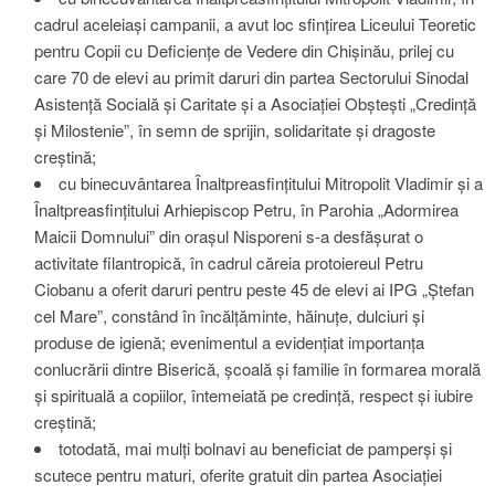
cadrul aceleiași campanii, a avut loc sfințirea Liceului Teoretic
pentru Copii cu Deficiențe de Vedere din Chișinău, prilej cu
care 70 de elevi au primit daruri din partea Sectorului Sinodal
Asistență Socială și Caritate și a Asociației Obștești „Credință
și Milostenie”, în semn de sprijin, solidaritate și dragoste
creștină;
cu binecuvântarea Înaltpreasfințitului Mitropolit Vladimir și a
Înaltpreasfințitului Arhiepiscop Petru, în Parohia „Adormirea
Maicii Domnului” din orașul Nisporeni s-a desfășurat o
activitate filantropică, în cadrul căreia protoiereul Petru
Ciobanu a oferit daruri pentru peste 45 de elevi ai IPG „Ștefan
cel Mare”, constând în încălțăminte, hăinuțe, dulciuri și
produse de igienă; evenimentul a evidențiat importanța
conlucrării dintre Biserică, școală și familie în formarea morală
și spirituală a copiilor, întemeiată pe credință, respect și iubire
creștină;
totodată, mai mulți bolnavi au beneficiat de pamperși și
scutece pentru maturi, oferite gratuit din partea Asociației