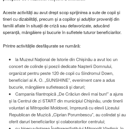
Aceste activități au avut drept scop sprijinirea a sute de copii și
tineri cu dizabilități, precum și a copiilor și adulților proveniți din
familii aflate în situații de criză sau defavorizate, aducând
speranță, mângâiere și bucurie în sufletele tuturor beneficiarilor.
Printre activitățile desfășurate se numără:
la Muzeul Național de Istorie din Chișinău a avut loc un
concert de colinde și poezii dedicate Nașterii Domnului,
organizat pentru peste 120 de copii cu Sindromul Down,
beneficiari ai A. O. „SUNSHINE”, eveniment care a adus
bucurie, mângâiere sufletească și daruri;
Campania filantropică „De Crăciun devii mai bun!” a ajuns
și la Centrul de zi START din municipiul Chișinău, unde tinerii
voluntari ai Mitropoliei Moldovei, împreună cu elevii Liceului
Republican de Muzică „Ciprian Porumbescu”, au colindat și au
oferit daruri beneficiarilor și colaboratorilor centrului;
cu binecuvântarea Înaltpreasfințitului Mitropolit Vladimir, în