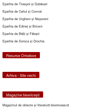
Eparhia de Tiraspol și Dubăsari
Eparhia de Cahul și Comrat
Eparhia de Ungheni și Nisporeni
Eparhia de Edineţ şi Briceni
Eparhia de Bălţi şi Făleşti
Eparhia de Soroca și Drochia
Resurse Ortodoxe
Arhiva - Site vechi
Magazine bisericeşti
Magazinul de obiecte şi literatură bisericească