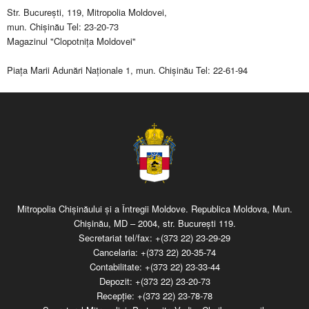
Str. Bucureşti, 119, Mitropolia Moldovei,
mun. Chişinău Tel: 23-20-73
Magazinul "Clopotniţa Moldovei"
Piaţa Marii Adunări Naţionale 1, mun. Chişinău Tel: 22-61-94
Mitropolia Chişinăului şi a Întregii Moldove. Republica Moldova, Mun.
Chişinău, MD – 2004, str. Bucureşti 119.
Secretariat tel/fax:
+(373 22) 23-29-29
Cancelaria:
+(373 22) 20-35-74
Contabilitate:
+(373 22) 23-33-44
Depozit:
+(373 22) 23-20-73
Recepţie:
+(373 22) 23-78-78