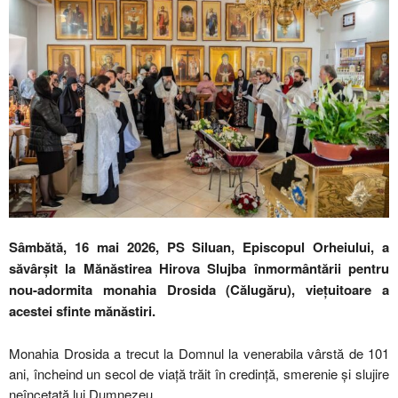
Sâmbătă, 16 mai 2026, PS Siluan, Episcopul Orheiului, a
săvârșit la Mănăstirea Hirova Slujba înmormântării pentru
nou-adormita monahia Drosida (Călugăru), viețuitoare a
acestei sfinte mănăstiri.
Monahia Drosida a trecut la Domnul la venerabila vârstă de 101
ani, încheind un secol de viață trăit în credință, smerenie și slujire
neîncetată lui Dumnezeu.