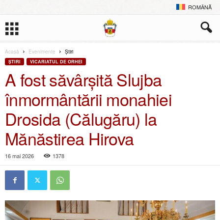
ROMÂNĂ
Acasă
Evenimente
Ştiri
ŞTIRI
VICARIATUL DE ORHEI
A fost săvârșită Slujba
înmormântării monahiei
Drosida (Călugăru) la
Mănăstirea Hirova
16 mai 2026
1378