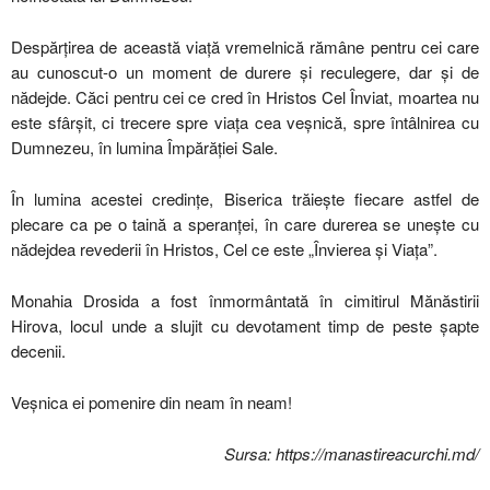
Despărțirea de această viață vremelnică rămâne pentru cei care
au cunoscut-o un moment de durere și reculegere, dar și de
nădejde. Căci pentru cei ce cred în Hristos Cel Înviat, moartea nu
este sfârșit, ci trecere spre viața cea veșnică, spre întâlnirea cu
Dumnezeu, în lumina Împărăției Sale.
În lumina acestei credințe, Biserica trăiește fiecare astfel de
plecare ca pe o taină a speranței, în care durerea se unește cu
nădejdea revederii în Hristos, Cel ce este „Învierea și Viața”.
Monahia Drosida a fost înmormântată în cimitirul Mănăstirii
Hirova, locul unde a slujit cu devotament timp de peste șapte
decenii.
Veșnica ei pomenire din neam în neam!
Sursa: https://manastireacurchi.md/