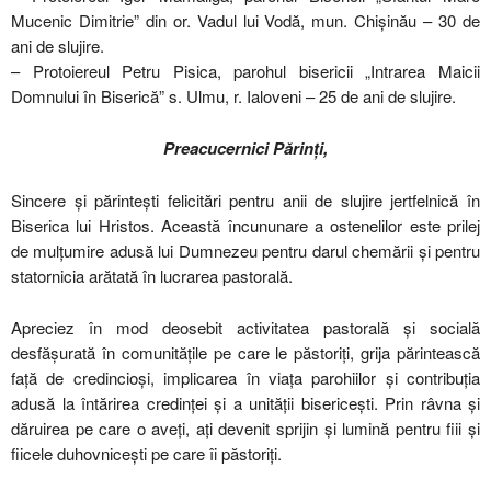
Mucenic Dimitrie” din or. Vadul lui Vodă, mun. Chișinău – 30 de
ani de slujire.
– Protoiereul Petru Pisica, parohul bisericii „Intrarea Maicii
Domnului în Biserică” s. Ulmu, r. Ialoveni – 25 de ani de slujire.
Preacucernici Părinți,
Sincere și părintești felicitări pentru anii de slujire jertfelnică în
Biserica lui Hristos. Această încununare a ostenelilor este prilej
de mulțumire adusă lui Dumnezeu pentru darul chemării și pentru
statornicia arătată în lucrarea pastorală.
Apreciez în mod deosebit activitatea pastorală și socială
desfășurată în comunitățile pe care le păstoriți, grija părintească
față de credincioși, implicarea în viața parohiilor și contribuția
adusă la întărirea credinței și a unității bisericești. Prin râvna și
dăruirea pe care o aveți, ați devenit sprijin și lumină pentru fiii și
fiicele duhovnicești pe care îi păstoriți.