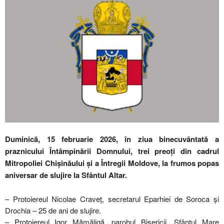
Duminică, 15 februarie 2026, în ziua binecuvântată a
praznicului Întâmpinării Domnului, trei preoți din cadrul
Mitropoliei Chișinăului și a Întregii Moldove, la frumos popas
aniversar de slujire la Sfântul Altar.
– Protoiereul Nicolae Craveț, secretarul Eparhiei de Soroca și
Drochia – 25 de ani de slujire.
– Protoiereul Igor Mămăligă, parohul Bisericii „Sfântul Mare