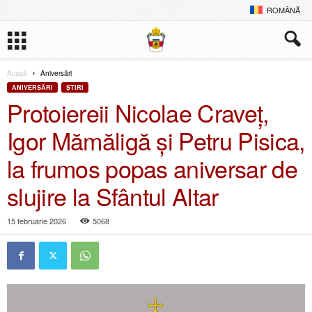
ROMÂNĂ
Acasă
Aniversări
ANIVERSĂRI
ŞTIRI
Protoiereii Nicolae Craveț,
Igor Mămăligă și Petru Pisica,
la frumos popas aniversar de
slujire la Sfântul Altar
15 februarie 2026
5068