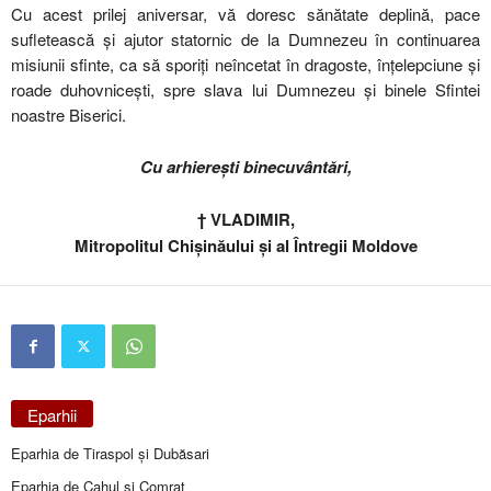
Cu acest prilej aniversar, vă doresc sănătate deplină, pace
sufletească și ajutor statornic de la Dumnezeu în continuarea
misiunii sfinte, ca să sporiți neîncetat în dragoste, înțelepciune și
roade duhovnicești, spre slava lui Dumnezeu și binele Sfintei
noastre Biserici.
Cu arhierești binecuvântări,
† VLADIMIR,
Mitropolitul Chișinăului și al Întregii Moldove
Eparhii
Eparhia de Tiraspol și Dubăsari
Eparhia de Cahul și Comrat