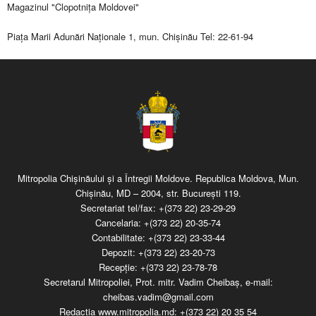
Magazinul "Clopotniţa Moldovei"
Piaţa Marii Adunări Naţionale 1, mun. Chişinău Tel: 22-61-94
Mitropolia Chişinăului şi a Întregii Moldove. Republica Moldova, Mun.
Chişinău, MD – 2004, str. Bucureşti 119.
Secretariat tel/fax:
+(373 22) 23-29-29
Cancelaria:
+(373 22) 20-35-74
Contabilitate:
+(373 22) 23-33-44
Depozit:
+(373 22) 23-20-73
Recepţie:
+(373 22) 23-78-78
Secretarul Mitropoliei, Prot. mitr. Vadim Cheibaş, e-mail:
cheibas.vadim@gmail.com
Redacția www.mitropolia.md:
+(373 22) 20 35 54