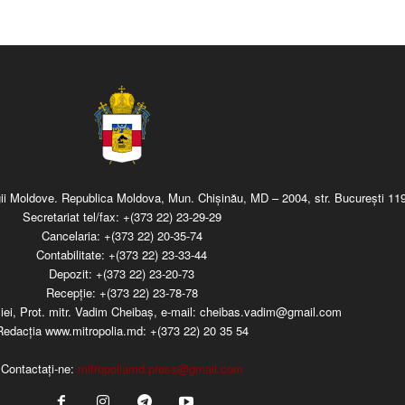
regii Moldove. Republica Moldova, Mun. Chişinău, MD – 2004, str. Bucureşti 119
Secretariat tel/fax:
+(373 22) 23-29-29
Cancelaria:
+(373 22) 20-35-74
Contabilitate:
+(373 22) 23-33-44
Depozit:
+(373 22) 23-20-73
Recepţie:
+(373 22) 23-78-78
iei, Prot. mitr. Vadim Cheibaş, e-mail:
cheibas.vadim@gmail.com
Redacția www.mitropolia.md:
+(373 22) 20 35 54
Contactați-ne:
mitropoliamd.press@gmail.com