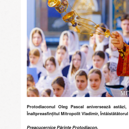
r
e
g
i
i
M
o
l
d
o
v
e
Protodiaconul Oleg Pascal aniversează astăzi,
Înaltpreasfințitul Mitropolit Vladimir, Întâistătător
Preacucernice Părinte Protodiacon,