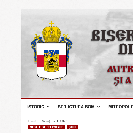
M
ISTORIC
STRUCTURA BOM
MITROPOLI
i
t
r
Acasă
Mesaje de felicitare
o
MESAJE DE FELICITARE
ŞTIRI
p