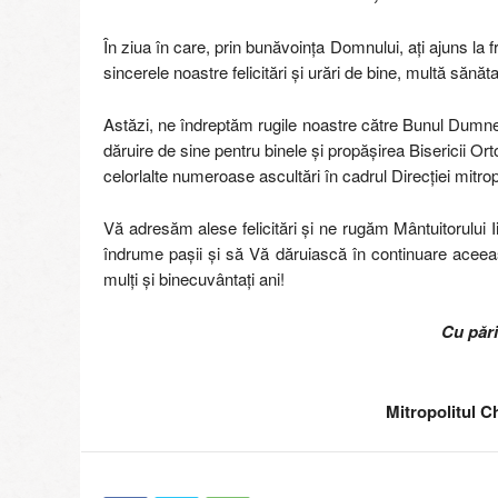
În ziua în care, prin bunăvoința Domnului, ați ajuns 
sincerele noastre felicitări şi urări de bine, multă sănăta
Astăzi, ne îndreptăm rugile noastre către Bunul Dumne
dăruire de sine pentru binele și propășirea Bisericii Ort
celorlalte numeroase ascultări în cadrul Direcției mitrop
Vă adresăm alese felicitări şi ne rugăm Mântuitorului Iisu
îndrume pașii și să Vă dăruiască în continuare aceeaşi
mulţi şi binecuvântați ani!
Cu păr
Mitropolitul Ch