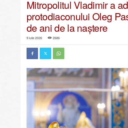
Mitropolitul Vladimir a a
o
l
protodiaconului Oleg Pasc
i
a
de ani de la naștere
C
h
9 iulie 2026
2686
i
ş
i
n
ă
u
l
u
i
ş
i
a
Î
n
t