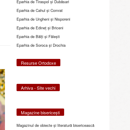
Eparhia de Tiraspol și Dubăsari
Eparhia de Cahul și Comrat
Eparhia de Ungheni și Nisporeni
Eparhia de Edineţ şi Briceni
Eparhia de Bălţi şi Făleşti
Eparhia de Soroca și Drochia
Resurse Ortodoxe
Arhiva - Site vechi
Magazine bisericeşti
Magazinul de obiecte şi literatură bisericească