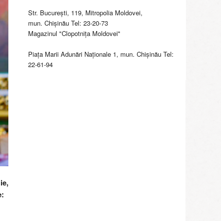
Str. Bucureşti, 119, Mitropolia Moldovei,
mun. Chişinău Tel: 23-20-73
Magazinul "Clopotniţa Moldovei"
Piaţa Marii Adunări Naţionale 1, mun. Chişinău Tel:
22-61-94
ie,
e: