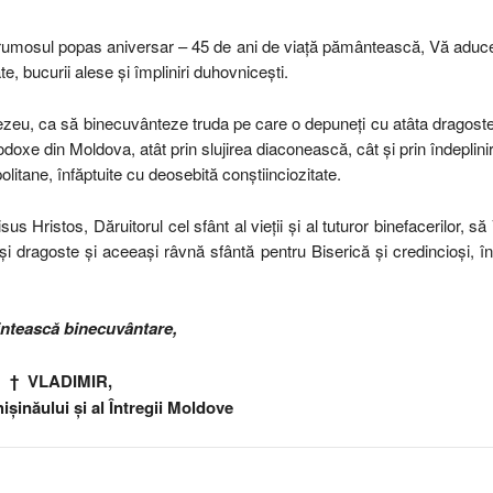
la frumosul popas aniversar – 45 de ani de viață pământească, Vă adu
te, bucurii alese și împliniri duhovnicești.
zeu, ca să binecuvânteze truda pe care o depuneți cu atâta dragoste
odoxe din Moldova, atât prin slujirea diaconească, cât și prin îndeplini
olitane, înfăptuite cu deosebită conștiinciozitate.
s Hristos, Dăruitorul cel sfânt al vieții şi al tuturor binefacerilor, să
 dragoste şi aceeaşi râvnă sfântă pentru Biserică şi credincioși, în
intească binecuvântare,
† VLADIMIR,
ișinăului și al Întregii Moldove