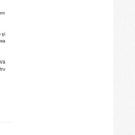
cem
 și
rea
 Vă
tru