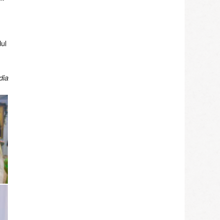
dul
dia