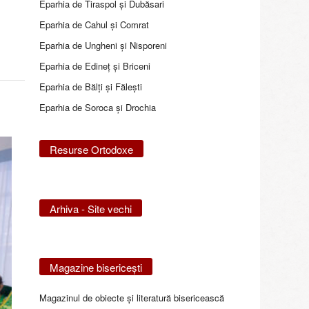
Eparhia de Tiraspol și Dubăsari
Eparhia de Cahul și Comrat
Eparhia de Ungheni și Nisporeni
Eparhia de Edineţ şi Briceni
Eparhia de Bălţi şi Făleşti
Eparhia de Soroca și Drochia
Resurse Ortodoxe
Arhiva - Site vechi
Magazine bisericeşti
Magazinul de obiecte şi literatură bisericească