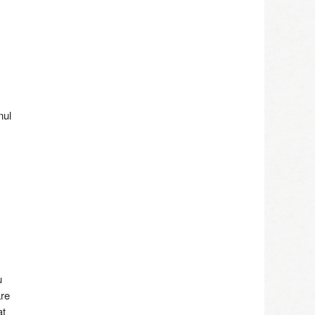
nul
u
are
at