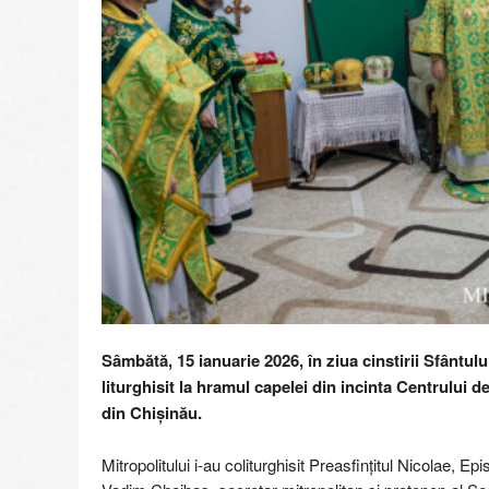
r
e
g
i
i
M
o
l
d
o
v
e
Sâmbătă, 15 ianuarie 2026, în ziua cinstirii Sfântulu
liturghisit la hramul capelei din incinta Centrului
din Chișinău.
Mitropolitului i-au coliturghisit Preasfințitul Nicolae, 