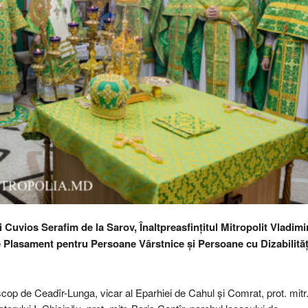
i Cuvios Serafim de la Sarov, Înaltpreasfințitul Mitropolit Vladimi
 de Plasament pentru Persoane Vârstnice și Persoane cu Dizabilităț
Episcop de Ceadîr-Lunga, vicar al Eparhiei de Cahul și Comrat, prot. mitr