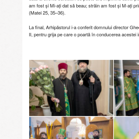
am fost și Mi-ați dat să beau; străin am fost și M-ați p
(Matei 25, 35–36).
La final, Arhipăstorul i-a conferit domnului director Gh
II, pentru grija pe care o poartă în conducerea acestei inst