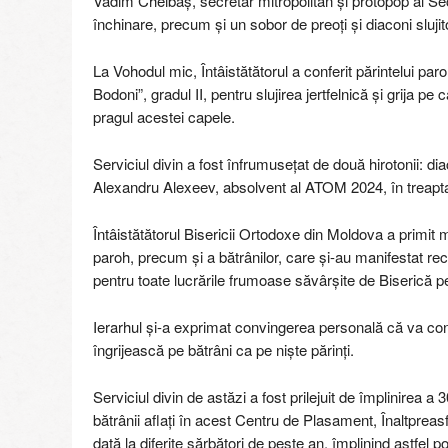
Vadim Cheibaș, secretar mitropolitan și protopop al Sect
închinare, precum și un sobor de preoți și diaconi slujito
La Vohodul mic, Întâistătătorul a conferit părintelui paro
Bodoni”, gradul II, pentru slujirea jertfelnică și grija pe
pragul acestei capele.
Serviciul divin a fost înfrumusețat de două hirotonii: dia
Alexandru Alexeev, absolvent al ATOM 2024, în treapt
Întâistătătorul Bisericii Ortodoxe din Moldova a primit mul
paroh, precum și a bătrânilor, care și-au manifestat recu
pentru toate lucrările frumoase săvârșite de Biserică 
Ierarhul și-a exprimat convingerea personală că va conti
îngrijească pe bătrâni ca pe niște părinți.
Serviciul divin de astăzi a fost prilejuit de împlinirea 
bătrânii aflați în acest Centru de Plasament, Înaltprea
dată la diferite sărbători de peste an, împlinind astfel