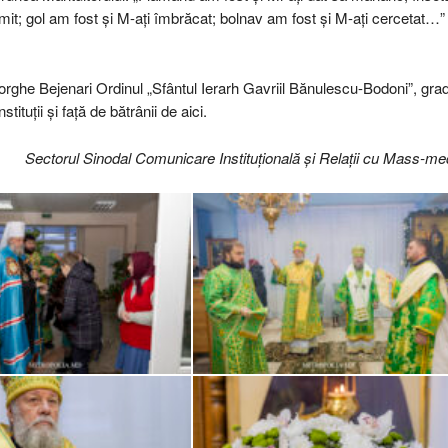
rimit; gol am fost și M-ați îmbrăcat; bolnav am fost și M-ați cercetat…”
eorghe Bejenari Ordinul „Sfântul Ierarh Gavriil Bănulescu-Bodoni”, gra
ituții și față de bătrânii de aici.
Sectorul Sinodal Comunicare Instituțională și Relații cu Mass-me