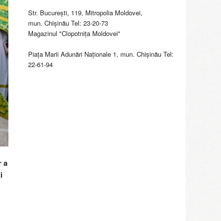
Str. Bucureşti, 119, Mitropolia Moldovei,
mun. Chişinău Tel: 23-20-73
Magazinul "Clopotniţa Moldovei"
Piaţa Marii Adunări Naţionale 1, mun. Chişinău Tel:
22-61-94
r a
i
.