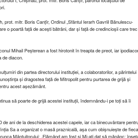
orului I, Chișinău, prot. mitr. Boris Canțîr, parohul locașului de
ri.
h, prot. mitr. Boris Canțîr, Ordinul „Sfântul Ierarh Gavriil Bănulescu-
 care o poartă față de acești bătrâni, dar și față de credincioșii care trec
conul Mihail Peșterean a fost hirotonit în treapta de preot, iar ipodiaco
a de diacon.
țumiri din partea directorului instituției, a colaboratorilor, a părintelui
noștința și dragostea față de Mitropolit pentru purtarea de grijă și
pentru acest așezământ.
nua să poarte de grijă acestei instituții, îndemnându-i pe toți să îi
a 30 de ani de la deschiderea acestei capele, iar ca binecuvântare pentr
sfinția Sa a organizat o masă praznicală, așa cum obișnuiește de fiec
 porunca Mântuitorului: „Flămând am fost și Mi-ați dat să mănânc; înset