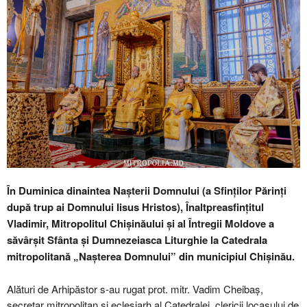
În Duminica dinaintea Nașterii Domnului (a Sfinților Părinți
după trup ai Domnului Iisus Hristos), Înaltpreasfințitul
Vladimir, Mitropolitul Chișinăului și al Întregii Moldove a
săvârșit Sfânta și Dumnezeiasca Liturghie la Catedrala
mitropolitană „Nașterea Domnului” din municipiul Chișinău.
Alături de Arhipăstor s-au rugat prot. mitr. Vadim Cheibaş,
secretar mitropolitan şi eclesiarh al Catedralei, clericii locașului de