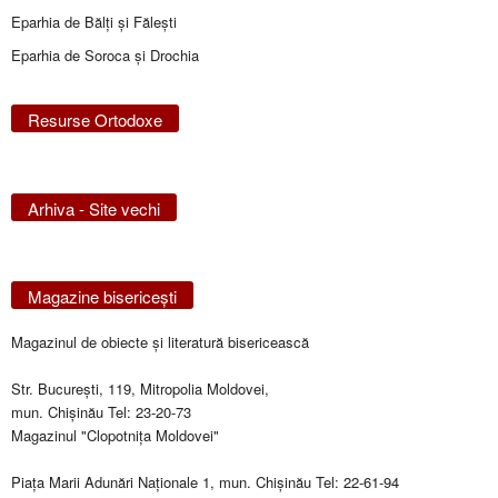
Eparhia de Bălţi şi Făleşti
Eparhia de Soroca și Drochia
Resurse Ortodoxe
Arhiva - Site vechi
Magazine bisericeşti
Magazinul de obiecte şi literatură bisericească
Str. Bucureşti, 119, Mitropolia Moldovei,
mun. Chişinău Tel: 23-20-73
Magazinul "Clopotniţa Moldovei"
Piaţa Marii Adunări Naţionale 1, mun. Chişinău Tel: 22-61-94