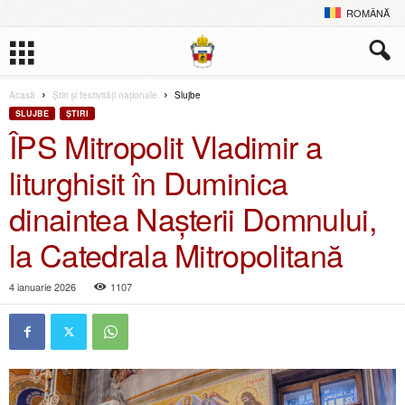
ROMÂNĂ
Acasă
Știri și festivități naționale
Slujbe
SLUJBE
ŞTIRI
ÎPS Mitropolit Vladimir a
liturghisit în Duminica
dinaintea Nașterii Domnului,
la Catedrala Mitropolitană
4 ianuarie 2026
1107