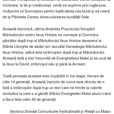
închinare, la fel și credincioșii, veniți să exprime prin rugăciune,
mulțumire lui Dumnezeu pentru toată darea cea bună și să ceară
de la Părintele Ceresc binecuvântarea bunătății Sale.
Această duminică, ultima dinaintea Praznicului Întrupării
Mântuitorului nostru Iisus Hristos se numește și Duminica
părinților după trup ai Mântuitorului Iisus Hristos deoarece la
Sfânta Liturghie de astăzi am ascultat Genealogia Mântuitorului
Iisus Hristos, adică lista strămoșilor după trup ai Mântuitorului.
Această listă a fost întocmită de Evanghelistul Matei și ea urcă de
la Iisus la David, strămoșul său și până la Avraam.
Toată perioada aceasta este împărțită în trei etape, fiecare de
câte 14 generații. Această înșiruire de nume este dincolo de o
listă a strămoșilor după trup un text care ne trimite la valorile
simbolice la care s-a gândit Sfântul Evanghelist Matei atunci când
a făcut lista celor 42 de generații.
Sectorul Sinodal Comunicare Instituțională și Relații cu Mass-