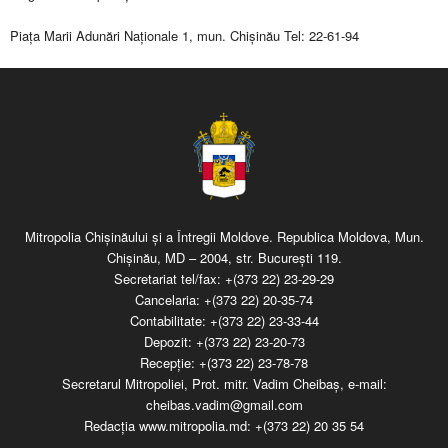
Piaţa Marii Adunări Naţionale 1, mun. Chişinău Tel: 22-61-94
Mitropolia Chişinăului şi a Întregii Moldove. Republica Moldova, Mun.
Chişinău, MD – 2004, str. Bucureşti 119.
Secretariat tel/fax:
+(373 22) 23-29-29
Cancelaria:
+(373 22) 20-35-74
Contabilitate:
+(373 22) 23-33-44
Depozit:
+(373 22) 23-20-73
Recepţie:
+(373 22) 23-78-78
Secretarul Mitropoliei, Prot. mitr. Vadim Cheibaş, e-mail:
cheibas.vadim@gmail.com
Redacția www.mitropolia.md:
+(373 22) 20 35 54