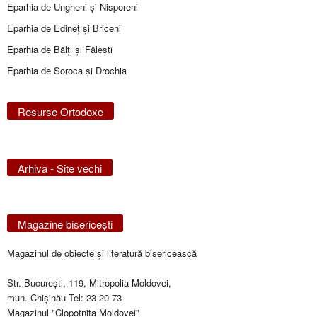
Eparhia de Ungheni și Nisporeni
Eparhia de Edineţ şi Briceni
Eparhia de Bălţi şi Făleşti
Eparhia de Soroca și Drochia
Resurse Ortodoxe
Arhiva - Site vechi
Magazine bisericeşti
Magazinul de obiecte şi literatură bisericească
Str. Bucureşti, 119, Mitropolia Moldovei,
mun. Chişinău Tel: 23-20-73
Magazinul "Clopotniţa Moldovei"