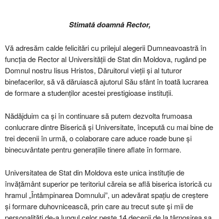
Stimată doamnă Rector,
Vă adresăm calde felicitări cu prilejul alegerii Dumneavoastră în
funcția de Rector al Universității de Stat din Moldova, rugând pe
Domnul nostru Iisus Hristos, Dăruitorul vieții și al tuturor
binefacerilor, să vă dăruiască ajutorul Său sfânt în toată lucrarea
de formare a studenților acestei prestigioase instituții.
Nădăjduim ca și în continuare să putem dezvolta frumoasa
conlucrare dintre Biserică și Universitate, începută cu mai bine de
trei decenii în urmă, o colaborare care aduce roade bune și
binecuvântate pentru generațiile tinere aflate în formare.
Universitatea de Stat din Moldova este unica instituție de
învățământ superior pe teritoriul căreia se află biserica istorică cu
hramul „Întâmpinarea Domnului”, un adevărat spațiu de creștere
și formare duhovnicească, prin care au trecut sute și mii de
personalități de-a lungul celor peste 14 decenii de la târnosirea sa.