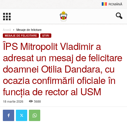
ROMÂNĂ
Acasă
Mesaje de felicitare
MESAJE DE FELICITARE
ŞTIRI
ÎPS Mitropolit Vladimir a
adresat un mesaj de felicitare
doamnei Otilia Dandara, cu
ocazia confirmării oficiale în
funcția de rector al USM
18 martie 2026
5688