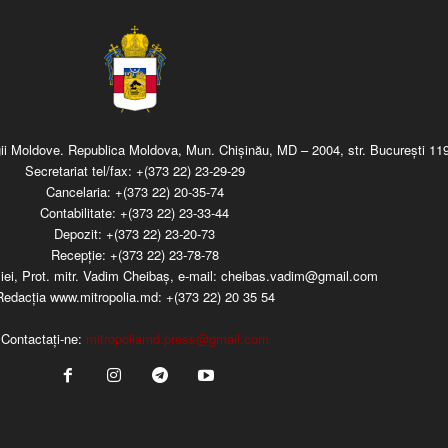
regii Moldove. Republica Moldova, Mun. Chişinău, MD – 2004, str. Bucureşti 119
Secretariat tel/fax:
+(373 22) 23-29-29
Cancelaria:
+(373 22) 20-35-74
Contabilitate:
+(373 22) 23-33-44
Depozit:
+(373 22) 23-20-73
Recepţie:
+(373 22) 23-78-78
iei, Prot. mitr. Vadim Cheibaş, e-mail:
cheibas.vadim@gmail.com
Redacția www.mitropolia.md:
+(373 22) 20 35 54
Contactați-ne:
mitropoliamd.press@gmail.com