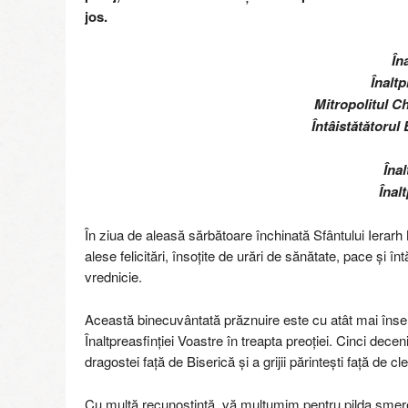
jos.
În
Înaltp
Mitropolitul Ch
Întâistătătorul
Înal
Înal
În ziua de aleasă sărbătoare închinată Sfântului Ierarh 
alese felicitări, însoțite de urări de sănătate, pace și 
vrednicie.
Această binecuvântată prăznuire este cu atât mai însemn
Înaltpreasfinției Voastre în treapta preoției. Cinci deceni
dragostei față de Biserică și a grijii părintești față de cle
Cu multă recunoștință, vă mulțumim pentru pilda smereni