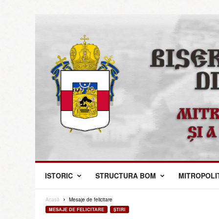
M
ISTORIC
STRUCTURA BOM
MITROPOLI
i
t
r
Acasă
Mesaje de felicitare
o
MESAJE DE FELICITARE
ŞTIRI
p