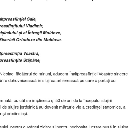
altpreasfinției Sale,
reasfințitului Vladimir,
ișinăului și al Întregii Moldove,
 Bisericii Ortodoxe din Moldova.
tpreasfinția Voastră,
tpreasfințite Stăpâne,
Nicolae, făcătorul de minuni, aducem Înaltpreasfinției Voastre sincere
întărire duhovnicească în slujirea arhierească pe care o purtați cu
ată, cu cât se împlinesc și 50 de ani de la începutul slujirii
i de slujire jertfelnică au devenit mărturie vie a credinței statornice, a
r și credincioși.
ei, pentru cuvântul ziditor și pentru neobosita lucrare pusă în slujb