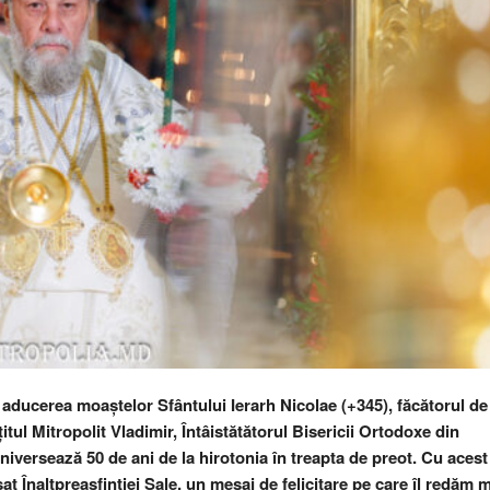
 aducerea moaștelor Sfântului Ierarh Nicolae (+345), făcătorul de
țitul Mitropolit Vladimir, Întâistătătorul Bisericii Ortodoxe din
niversează 50 de ani de la hirotonia în treapta de preot. Cu acest
sat Înaltpreasfinției Sale, un mesaj de felicitare pe care îl redăm 