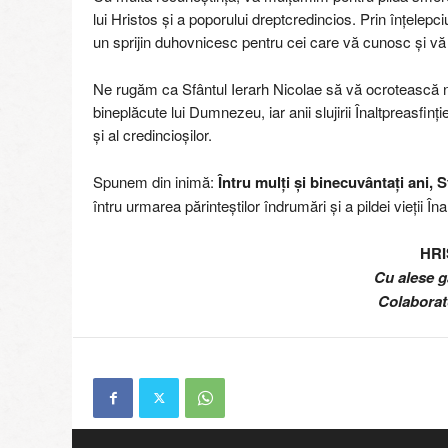
lui Hristos și a poporului dreptcredincios. Prin înțelep
un sprijin duhovnicesc pentru cei care vă cunosc și v
Ne rugăm ca Sfântul Ierarh Nicolae să vă ocrotească neî
bineplăcute lui Dumnezeu, iar anii slujirii Înaltpreasfinți
și al credincioșilor.
Spunem din inimă:
Întru mulți și binecuvântați ani, 
întru urmarea părinteștilor îndrumări și a pildei vieții Îna
HRI
Cu alese g
Colaborato