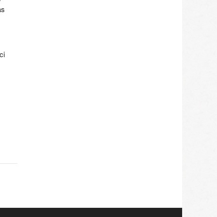
as
ci
,