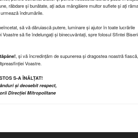
ciune, răbdare și bunătate, ați adus mângâiere multor suflete și ați răm
ă urmează îndrumările.
ncetat, să vă dăruiască putere, luminare și ajutor în toate lucrările
ei Voastre să fie îndelungați și binecuvântați, spre folosul Sfintei Biseri
Stăpâne!
, și vă încredințăm de supunerea și dragostea noastră fiască
ltpreasfinției Voastre.
STOS S-A ÎNĂLȚAT!
ânduri și deosebit respect,
rii Direcției Mitropolitane