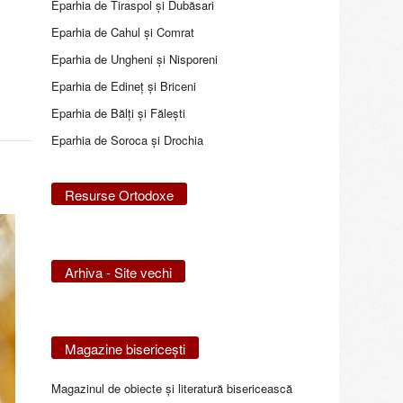
Eparhia de Tiraspol și Dubăsari
Eparhia de Cahul și Comrat
Eparhia de Ungheni și Nisporeni
Eparhia de Edineţ şi Briceni
Eparhia de Bălţi şi Făleşti
Eparhia de Soroca și Drochia
Resurse Ortodoxe
Arhiva - Site vechi
Magazine bisericeşti
Magazinul de obiecte şi literatură bisericească