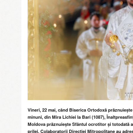
r
e
g
i
i
M
o
l
d
o
v
e
Vineri, 22 mai, când Biserica Ortodoxă prăznuiește
minuni, din Mira Lichiei la Bari (1087), Înaltpreasfin
Moldova prăznuiește Sfântul ocrotitor și totodată a
prilej, Colaboratorii Direcției Mitropolitane au adre