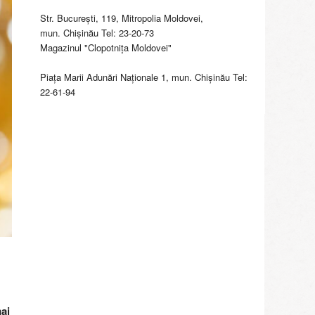
Str. Bucureşti, 119, Mitropolia Moldovei,
mun. Chişinău Tel: 23-20-73
Magazinul "Clopotniţa Moldovei"
Piaţa Marii Adunări Naţionale 1, mun. Chişinău Tel:
22-61-94
mai