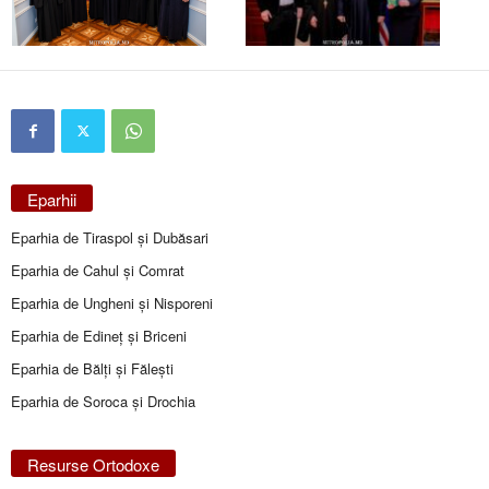
Eparhii
Eparhia de Tiraspol și Dubăsari
Eparhia de Cahul și Comrat
Eparhia de Ungheni și Nisporeni
Eparhia de Edineţ şi Briceni
Eparhia de Bălţi şi Făleşti
Eparhia de Soroca și Drochia
Resurse Ortodoxe