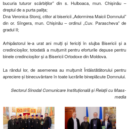
bucuria tuturor scârbiților” din s. Hulboaca, mun. Chișinău –
dreptul de a purta palița;
Dna Veronica Storoj, ctitor al bisericii „Adormirea Maicii Domnului”
din or. Sîngera, mun. Chișinău – ordinul „Cuv. Parascheva” de
gradul II;
Arhipăstorul le-a urat ani mulți și fericiți în slujba Bisericii și a
credincioșilor, totodată a mulţumit pentru eforturile depuse pentru
binele credincioșilor și a Bisericii Ortodoxe din Moldova.
La rândul lor, de asemenea au mulțumit Întâistătătorului pentru
apreciere și binecuvântare în toate lucrările bineplăcute Domnului.
Sectorul Sinodal Comunicare Instituțională și Relații cu Mass-
media