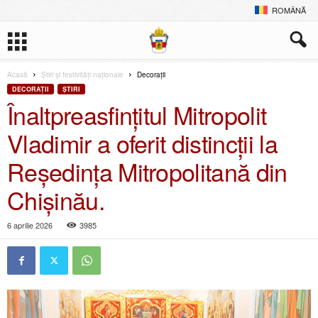
ROMÂNĂ
Acasă
Știri și festivități naționale
Decoraţii
DECORAŢII
ŞTIRI
Înaltpreasfințitul Mitropolit
Vladimir a oferit distincții la
Reședința Mitropolitană din
Chișinău.
6 aprilie 2026
3985