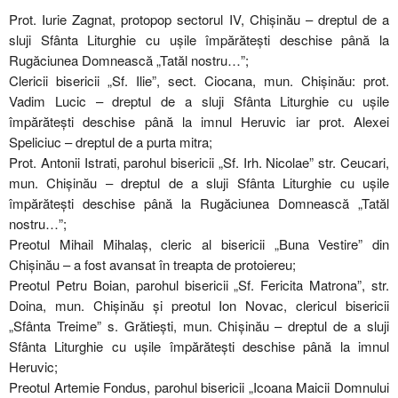
Prot. Iurie Zagnat, protopop sectorul IV, Chișinău – dreptul de a
sluji Sfânta Liturghie cu ușile împărătești deschise până la
Rugăciunea Domnească „Tatăl nostru…”;
Clericii bisericii „Sf. Ilie”, sect. Ciocana, mun. Chișinău: prot.
Vadim Lucic – dreptul de a sluji Sfânta Liturghie cu ușile
împărătești deschise până la imnul Heruvic iar prot. Alexei
Speliciuc – dreptul de a purta mitra;
Prot. Antonii Istrati, parohul bisericii „Sf. Irh. Nicolae” str. Ceucari,
mun. Chișinău – dreptul de a sluji Sfânta Liturghie cu ușile
împărătești deschise până la Rugăciunea Domnească „Tatăl
nostru…”;
Preotul Mihail Mihalaș, cleric al bisericii „Buna Vestire” din
Chișinău – a fost avansat în treapta de protoiereu;
Preotul Petru Boian, parohul bisericii „Sf. Fericita Matrona”, str.
Doina, mun. Chișinău și preotul Ion Novac, clericul bisericii
„Sfânta Treime” s. Grătiești, mun. Chișinău – dreptul de a sluji
Sfânta Liturghie cu ușile împărătești deschise până la imnul
Heruvic;
Preotul Artemie Fondus, parohul bisericii „Icoana Maicii Domnului