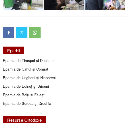
Eparhii
Eparhia de Tiraspol și Dubăsari
Eparhia de Cahul și Comrat
Eparhia de Ungheni și Nisporeni
Eparhia de Edineţ şi Briceni
Eparhia de Bălţi şi Făleşti
Eparhia de Soroca și Drochia
Resurse Ortodoxe