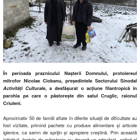
În perioada praznicului Nașterii Domnului, protoiereul
mitrofor Nicolae Ciobanu, președintele Sectorului Sinodal
Activități Culturale
, a desfășurat o acțiune filantropică în
parohia pe care o păstorește din satul Cruglic, raionul
Criuleni.
Aproximativ 50 de familii aflate în diferite situații de dificultate au
fost vizitate, primind pachete cu produse alimentare și articole
igienice, ca semn de sprijin și apropiere creștină. Prin această
inițiativă, faptele de milostenie au devenit un adevărat „colind al