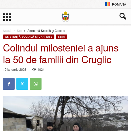
ROMÂNĂ
Acasă
Ştiri
Asistență Socială și Caritate
ASISTENȚĂ SOCIALĂ ȘI CARITATE
ŞTIRI
Colindul milosteniei a ajuns
la 50 de familii din Cruglic
15 ianuarie 2026
4024