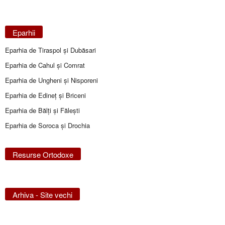
Eparhii
Eparhia de Tiraspol și Dubăsari
Eparhia de Cahul și Comrat
Eparhia de Ungheni și Nisporeni
Eparhia de Edineţ şi Briceni
Eparhia de Bălţi şi Făleşti
Eparhia de Soroca și Drochia
Resurse Ortodoxe
Arhiva - Site vechi