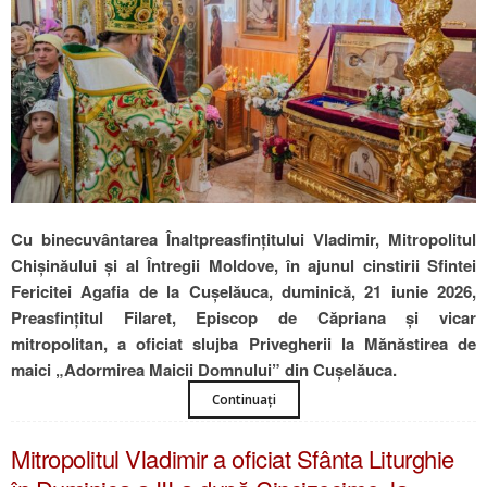
Cu binecuvântarea Înaltpreasfințitului Vladimir, Mitropolitul
Chișinăului și al Întregii Moldove, în ajunul cinstirii Sfintei
Fericitei Agafia de la Cușelăuca, duminică, 21 iunie 2026,
Preasfințitul Filaret, Episcop de Căpriana și vicar
mitropolitan, a oficiat slujba Privegherii la Mănăstirea de
maici „Adormirea Maicii Domnului” din Cușelăuca.
Continuați
Mitropolitul Vladimir a oficiat Sfânta Liturghie