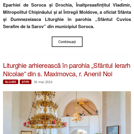
Eparhiei de Soroca și Drochia, Înaltpreasfințitul Vladimir,
Mitropolitul Chișinăului și al Întregii Moldove, a oficiat Sfânta
și Dumnezeiasca Liturghie în parohia „Sfântul Cuvios
Serafim de la Sarov” din municipiul Soroca.
Continuați
Liturghie arhierească în parohia „Sfântul Ierarh
Nicolae” din s. Maximovca, r. Anenii Noi
30 mai 2026
SLUJBE
ŞTIRI