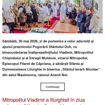
Sâmbătă, 30 mai 2026, zi de pomenire a celor adormiți și
ajunul praznicului Pogorârii Sfântului Duh, cu
binecuvântarea Înaltpreasfințitului Vladimir, Mitropolitul
Chișinăului și al Întregii Moldove, vicarul Mitropoliei,
Episcopul Filaret de Căpriana, a săvârșit Sfânta și
Dumnezeiasca Liturghie în biserica „Sfântul Ierarh Nicolae”
din satul Maximovca, raionul Anenii Noi.
Continuați
Mitropolitul Vladimir a liturghisit în ziua