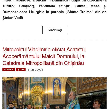
Întregii Moldove, a oficiat în Duminica I după Cincizecime (a
Tuturor Sfinților), rânduiala Sfințirii Sfintei Mese și
Dumnezeiasca Liturghie în parohia „Sfânta Treime” din or.
Ștefan Vodă
Continuați
Mitropolitul Vladimir a oficiat Acatistul
Acoperământului Maicii Domnului, la
Catedrala Mitropolitană din Chișinău
5 iunie 2026
SLUJBE
ŞTIRI