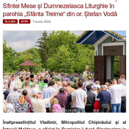
Sfintei Mese și Dumnezeiasca Liturghie în
parohia „Sfânta Treime” din or. Ștefan Vodă
7 iunie 2026
SLUJBE
ŞTIRI
Înaltpreasfințitul Vladimir, Mitropolitul Chișinăului și al