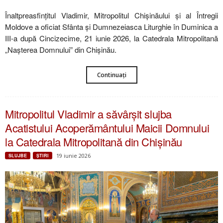
Înaltpreasfințitul Vladimir, Mitropolitul Chișinăului și al Întregii
Moldove a oficiat Sfânta și Dumnezeiasca Liturghie în Duminica a
III-a după Cincizecime, 21 iunie 2026, la Catedrala Mitropolitană
„Nașterea Domnului” din Chișinău.
Continuați
Mitropolitul Vladimir a săvârșit slujba
Acatistului Acoperământului Maicii Domnului
la Catedrala Mitropolitană din Chișinău
19 iunie 2026
SLUJBE
ŞTIRI