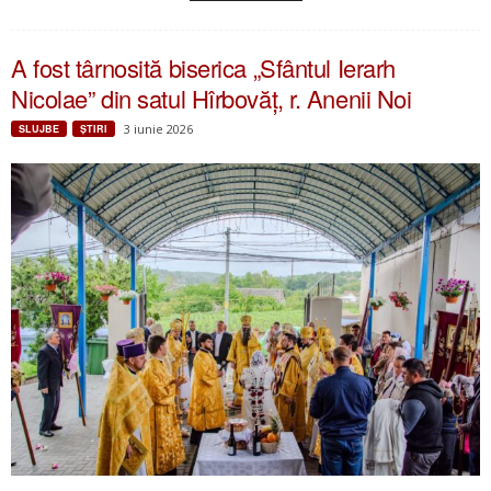
A fost târnosită biserica „Sfântul Ierarh
Nicolae” din satul Hîrbovăț, r. Anenii Noi
3 iunie 2026
SLUJBE
ŞTIRI