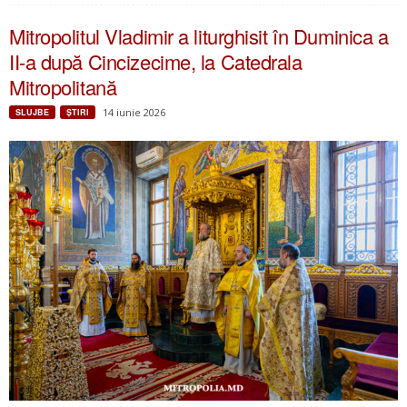
Mitropolitul Vladimir a liturghisit în Duminica a
II-a după Cincizecime, la Catedrala
Mitropolitană
14 iunie 2026
SLUJBE
ŞTIRI