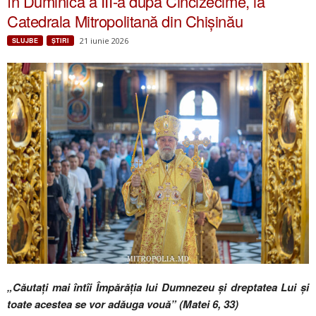
în Duminica a III-a după Cincizecime, la
Catedrala Mitropolitană din Chișinău
21 iunie 2026
SLUJBE
ŞTIRI
„Căutaţi mai întîi Împărăţia lui Dumnezeu şi dreptatea Lui şi
toate acestea se vor adăuga vouă” (Matei 6, 33)