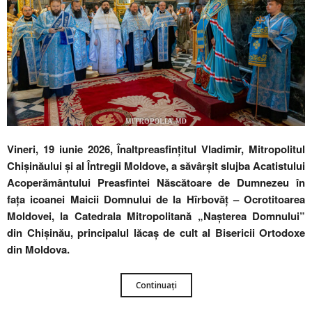
Vineri, 19 iunie 2026, Înaltpreasfințitul Vladimir, Mitropolitul
Chișinăului și al Întregii Moldove, a săvârșit slujba Acatistului
Acoperământului Preasfintei Născătoare de Dumnezeu în
fața icoanei Maicii Domnului de la Hîrbovăț – Ocrotitoarea
Moldovei, la Catedrala Mitropolitană „Nașterea Domnului”
din Chișinău, principalul lăcaș de cult al Bisericii Ortodoxe
din Moldova.
Continuați