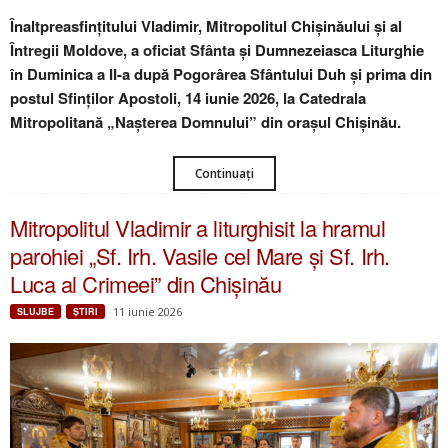
Înaltpreasfințitului Vladimir, Mitropolitul Chișinăului și al
Întregii Moldove, a oficiat Sfânta și Dumnezeiasca Liturghie
în Duminica a II-a după Pogorârea Sfântului Duh și prima din
postul Sfinților Apostoli, 14 iunie 2026, la Catedrala
Mitropolitană „Nașterea Domnului” din orașul Chișinău.
Continuați
Mitropolitul Vladimir a liturghisit la hramul
parohiei „Sf. Irh. Vasile cel Mare și Sf. Irh.
Luca al Crimeei” din Chișinău
11 iunie 2026
SLUJBE
ŞTIRI