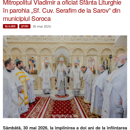
Mitropolitul Vladimir a oficiat Sfânta Liturghie
în parohia „Sf. Cuv. Serafim de la Sarov” din
municipiul Soroca
30 mai 2026
SLUJBE
ŞTIRI
Sâmbătă, 30 mai 2026, la împlinirea a doi ani de la înființarea