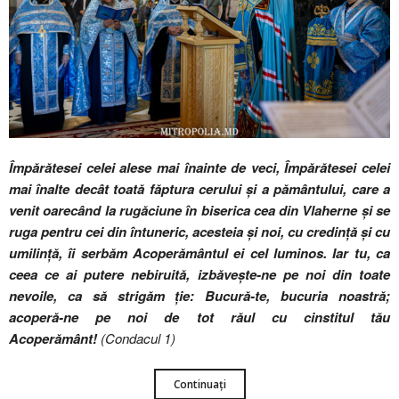
Împărătesei celei alese mai înainte de veci, Împărătesei celei
mai înalte decât toată făptura cerului și a pământului, care a
venit oarecând la rugăciune în biserica cea din Vlaherne și se
ruga pentru cei din întuneric, acesteia și noi, cu credință și cu
umilință, îi serbăm Acoperământul ei cel luminos. Iar tu, ca
ceea ce ai putere nebiruită, izbăvește-ne pe noi din toate
nevoile, ca să strigăm ție: Bucură-te, bucuria noastră;
acoperă-ne pe noi de tot răul cu cinstitul tău
Acoperământ!
(Condacul 1)
Continuați