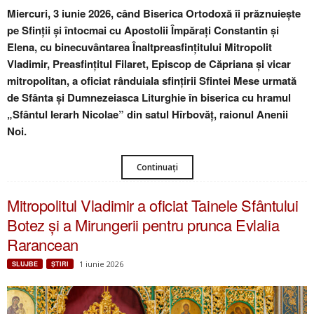
Miercuri, 3 iunie 2026, când Biserica Ortodoxă îi prăznuiește
pe Sfinții și întocmai cu Apostolii Împărați Constantin și
Elena, cu binecuvântarea Înaltpreasfințitului Mitropolit
Vladimir, Preasfințitul Filaret, Episcop de Căpriana și vicar
mitropolitan, a oficiat rânduiala sfințirii Sfintei Mese urmată
de Sfânta și Dumnezeiasca Liturghie în biserica cu hramul
„Sfântul Ierarh Nicolae” din satul Hîrbovăț, raionul Anenii
Noi.
Continuați
Mitropolitul Vladimir a oficiat Tainele Sfântului
Botez și a Mirungerii pentru prunca Evlalia
Rarancean
1 iunie 2026
SLUJBE
ŞTIRI