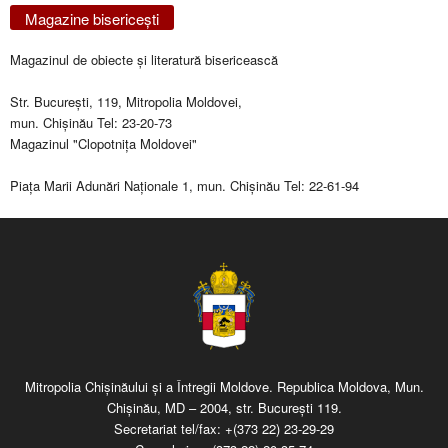
Magazine bisericeşti
Magazinul de obiecte şi literatură bisericească
Str. Bucureşti, 119, Mitropolia Moldovei,
mun. Chişinău Tel: 23-20-73
Magazinul "Clopotniţa Moldovei"
Piaţa Marii Adunări Naţionale 1, mun. Chişinău Tel: 22-61-94
Mitropolia Chişinăului şi a Întregii Moldove. Republica Moldova, Mun.
Chişinău, MD – 2004, str. Bucureşti 119.
Secretariat tel/fax:
+(373 22) 23-29-29