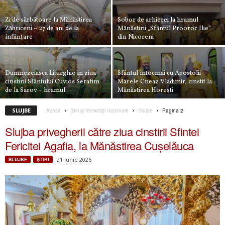
Zi de sărbătoare la Mănăstirea
Sobor de arhierei la hramul
Zăbriceni – 27 de ani de la
Mănăstirii „Sfântul Prooroc Ilie”
înființare
din Nicoreni
Dumnezeiasca Liturghie în ziua
Sfântul întocmai cu Apostolii
cinstirii Sfântului Cuvios Serafim
Marele Cneaz Vladimir, cinstit la
de la Sarov – hramul...
Mănăstirea Horești
SLUJBE
Acasă
Știri și festivități naționale
Slujbe
Pagina 2
Slujba privegherii către ziua cinstirii Sfintei
Fericitei Agafia, la Mănăstirea Cușelăuca
21 iunie 2026
SLUJBE
ŞTIRI