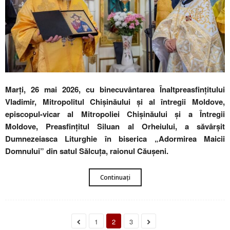
Marți, 26 mai 2026, cu binecuvântarea Înaltpreasfințitului
Vladimir, Mitropolitul Chișinăului și al întregii Moldove,
episcopul-vicar al Mitropoliei Chișinăului și a Întregii
Moldove, Preasfințitul Siluan al Orheiului, a săvârșit
Dumnezeiasca Liturghie în biserica „Adormirea Maicii
Domnului” din satul Sălcuța, raionul Căușeni.
Continuați
1
2
3