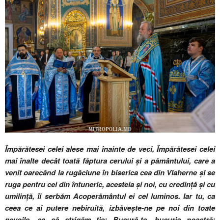
Împărătesei celei alese mai înainte de veci, Împărătesei celei
mai înalte decât toată făptura cerului și a pământului, care a
venit oarecând la rugăciune în biserica cea din Vlaherne și se
ruga pentru cei din întuneric, acesteia și noi, cu credință și cu
umilință, îi serbăm Acoperământul ei cel luminos. Iar tu, ca
ceea ce ai putere nebiruită, izbăvește-ne pe noi din toate
nevoile, ca să strigăm ție: Bucură-te, bucuria noastră;