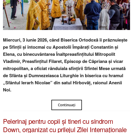
Miercuri, 3 iunie 2026, când Biserica Ortodoxă îi prăznuiește
pe Sfinții și întocmai cu Apostolii Împărați Constantin și
Elena, cu binecuvântarea Înaltpreasfințitului Mitropolit
Vladimir, Preasfințitul Filaret, Episcop de Căpriana și vicar
mitropolitan, a oficiat rânduiala sfințirii Sfintei Mese urmată
de Sfânta și Dumnezeiasca Liturghie în biserica cu hramul
„Sfântul Ierarh Nicolae” din satul Hîrbovăț, raionul Anenii
Noi.
Continuați
Pelerinaj pentru copii și tineri cu sindrom
Down, organizat cu prilejul Zilei Internaționale