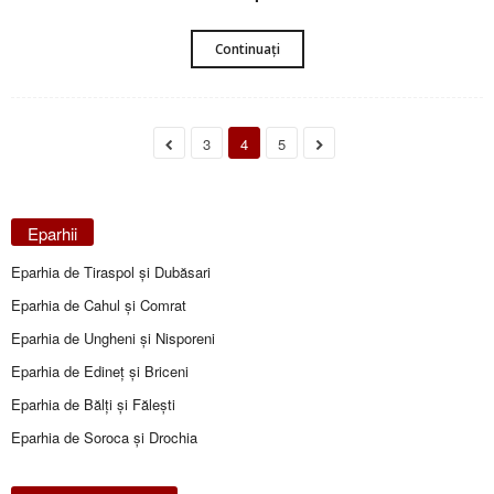
Continuați
3
4
5
Eparhii
Eparhia de Tiraspol și Dubăsari
Eparhia de Cahul și Comrat
Eparhia de Ungheni și Nisporeni
Eparhia de Edineţ şi Briceni
Eparhia de Bălţi şi Făleşti
Eparhia de Soroca și Drochia