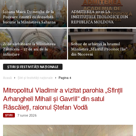
Icoana Maicii Domnului de la
ADMITEREA 2026 LA
Poceaev cinstită cu deosebită
INSTITUȚIILE TEOLOGICE DIN
bucurie la Mănăstirea Saharna
REPUBLICA MOLDOVA
Zi de sărbătoare la Mănăstirea
Sobor de arhierei la hramul
Zăbriceni – 27 de ani de la
Mănăstirii „Sfântul Prooroc Ilie”
înființare
din Nicoreni
ȘTIRI ȘI FESTIVITĂȚI NAȚIONALE
Acasă
Știri și festivități naționale
Pagina 4
Mitropolitul Vladimir a vizitat parohia „Sfinții
Arhangheli Mihail și Gavriil” din satul
Răscăieți, raionul Ștefan Vodă
7 iunie 2026
ŞTIRI