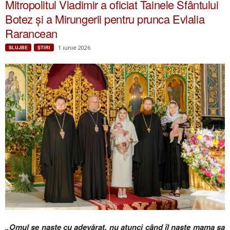
Mitropolitul Vladimir a oficiat Tainele Sfântului
Botez și a Mirungerii pentru prunca Evlalia
Rarancean
1 iunie 2026
SLUJBE
ŞTIRI
„Omul se naște cu adevărat, nu atunci când îl naște mama sa