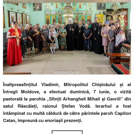
Înaltpreasfințitul Vladimir, Mitropolitul Chișinăului și al
Întregii Moldove, a efectuat duminică, 7 iunie, o vizită
pastorală la parohia „Sfinții Arhangheli Mihail și Gavriil” din
satul Răscăieți, raionul Ștefan Vodă. Ierarhul a fost
întâmpinat cu multă căldură de către părintele paroh Capiton
Catan, împreună cu enoriașii prezenți.