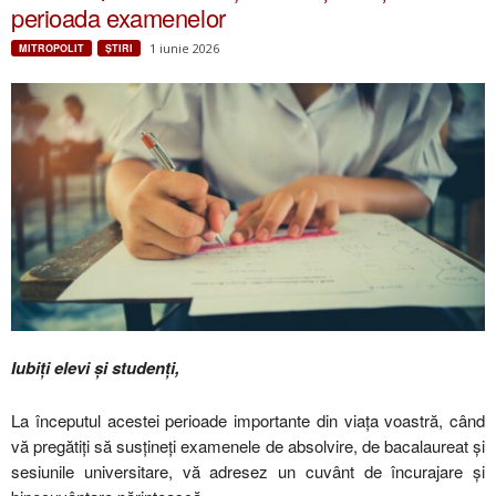
perioada examenelor
1 iunie 2026
MITROPOLIT
ŞTIRI
Iubiți elevi și studenți,
La începutul acestei perioade importante din viața voastră, când
vă pregătiți să susțineți examenele de absolvire, de bacalaureat și
sesiunile universitare, vă adresez un cuvânt de încurajare și