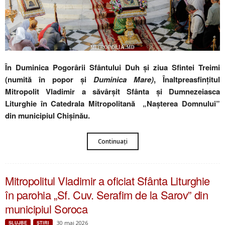
În Duminica Pogorârii Sfântului Duh și ziua Sfintei Treimi
(numită în popor şi
Duminica Mare)
, Înaltpreasfințitul
Mitropolit Vladimir a săvârșit Sfânta și Dumnezeiasca
Liturghie în Catedrala Mitropolitană „Nașterea Domnului”
din municipiul Chișinău.
Continuați
Mitropolitul Vladimir a oficiat Sfânta Liturghie
în parohia „Sf. Cuv. Serafim de la Sarov” din
municipiul Soroca
30 mai 2026
SLUJBE
ŞTIRI