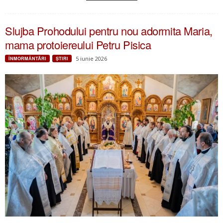
Slujba Prohodului pentru nou adormita Maria,
mama protoiereului Petru Pisica
5 iunie 2026
ÎNMORMÂNTĂRI
ŞTIRI