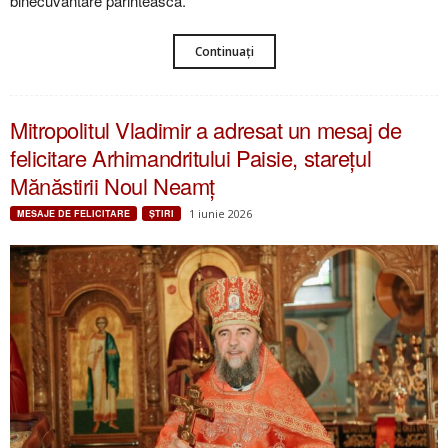
binecuvântare părintească.
Continuați
Mitropolitul Vladimir a adresat un mesaj de
felicitare Arhimandritului Paisie, starețul
Mănăstirii Noul Neamț
1 iunie 2026
MESAJE DE FELICITARE
ŞTIRI