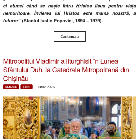
ci atunci când se naște întru Hristos Iisus pentru viața
nemuritoare. Învierea lui Hristos este mama noastră, a
tuturor
” (Sfantul Iustin Popovici, 1894 – 1979).
Continuați
Mitropolitul Vladimir a liturghisit în Lunea
Sfântului Duh, la Catedrala Mitropolitană din
Chișinău
1 iunie 2026
SLUJBE
ŞTIRI