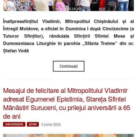
Înaltpreasfințitul Vladimir, Mitropolitul Chișinăului și al
Întregii Moldove, a oficiat în Duminica I după Cincizecime (a
Tuturor Sfinților), rânduiala Sfințirii Sfintei Mese și
Dumnezeiasca Liturghie în parohia „Sfânta Treime” din or.
Ștefan Vodă
Continuați
Mesajul de felicitare al Mitropolitului Vladimir
adresat Egumenei Epistimia, Stareța Sfintei
Mănăstiri Suruceni, cu prilejul aniversării a 65
de ani
6 iunie 2026
ANIVERSĂRI
ŞTIRI