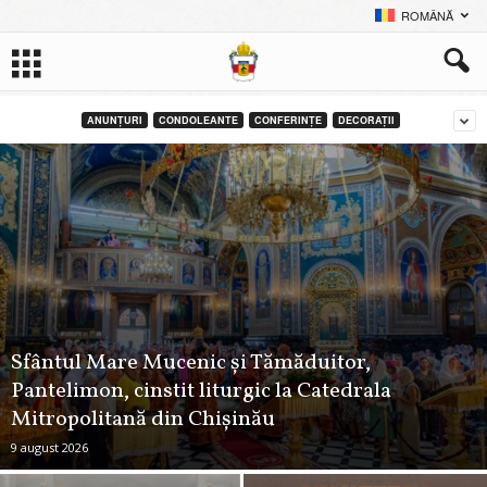
ROMÂNĂ
ANUNŢURI
CONDOLEANTE
CONFERINȚE
DECORAŢII
Sfântul Mare Mucenic și Tămăduitor,
Pantelimon, cinstit liturgic la Catedrala
Mitropolitană din Chișinău
9 august 2026