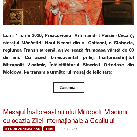
Luni, 1 iunie 2026, Preacuviosul Arhimandrit Paisie (Cecan),
starețul Mănăstirii Noul Neamț din s. Chițcani, r. Slobozia,
regiunea Transnistreană, aniversează frumoasa vârstă de 60
de ani. Cu acest binecuvântat prilej, Înaltpreasfințitul
Mitropolit Vladimir, Întâistătătorul Bisericii Ortodoxe din
Moldova, i-a transmis următorul mesaj de felicitare:
Continuați
Mesajul Înaltpreasfințitului Mitropolit Vladimir
cu ocazia Zilei Internaționale a Copilului
1 iunie 2026
MESAJE DE FELICITARE
ŞTIRI