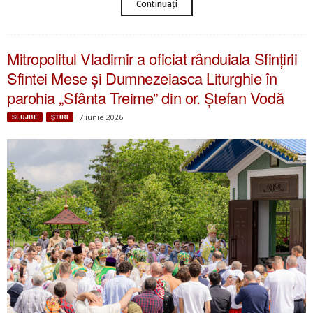
Continuați
Mitropolitul Vladimir a oficiat rânduiala Sfințirii
Sfintei Mese și Dumnezeiasca Liturghie în
parohia „Sfânta Treime” din or. Ștefan Vodă
7 iunie 2026
SLUJBE
ŞTIRI