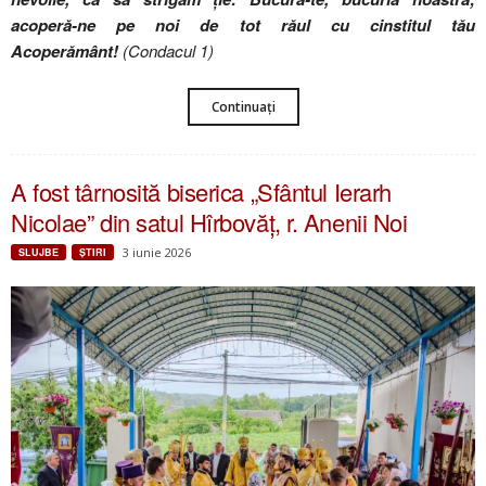
acoperă-ne pe noi de tot răul cu cinstitul tău
Acoperământ!
(Condacul 1)
Continuați
A fost târnosită biserica „Sfântul Ierarh
Nicolae” din satul Hîrbovăț, r. Anenii Noi
3 iunie 2026
SLUJBE
ŞTIRI