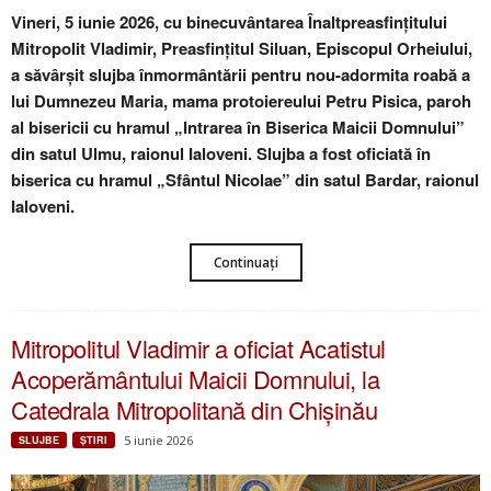
Vineri, 5 iunie 2026, cu binecuvântarea Înaltpreasfințitului
Mitropolit Vladimir, Preasfințitul Siluan, Episcopul Orheiului,
a săvârșit slujba înmormântării pentru nou-adormita roabă a
lui Dumnezeu Maria, mama protoiereului Petru Pisica, paroh
al bisericii cu hramul „Intrarea în Biserica Maicii Domnului”
din satul Ulmu, raionul Ialoveni. Slujba a fost oficiată în
biserica cu hramul „Sfântul Nicolae” din satul Bardar, raionul
Ialoveni.
Continuați
Mitropolitul Vladimir a oficiat Acatistul
Acoperământului Maicii Domnului, la
Catedrala Mitropolitană din Chișinău
5 iunie 2026
SLUJBE
ŞTIRI